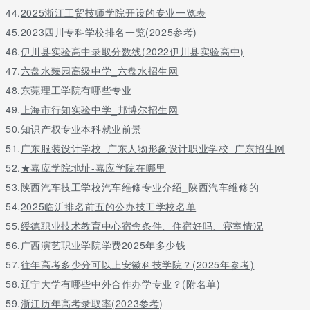
44.
2025浙江工贸技师学院开设的专业一览表
45.
2023四川专科学校排名一览(2025参考)
46.
伊川县实验高中录取分数线(2022伊川县实验高中)
47.
六盘水臻园高级中学_六盘水招生网
48.
东莞理工学院有哪些专业
49.
上海市行知实验中学_邦博尔招生网
50.
知识产权专业本科就业前景
51.
广东服装设计学校_广东人物形象设计职业学校_广东招生网
52.
★嘉应学院地址-嘉应学院在哪里
53.
陕西汽车技工学校汽车维修专业介绍_陕西汽车维修的
54.
2025临沂排名前五的公办技工学校名单
55.
绥德职业技术教育中心宿舍条件、住宿好吗、寝室情况
56.
广西演艺职业学院学费2025年多少钱
57.
往年高考多少分可以上安徽科技学院？(2025年参考)
58.
辽宁大学有哪些中外合作办学专业？(附名单)
59.
浙江历年高考录取率(2023参考)