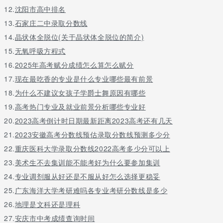
12.
沈阳市高中排名
13.
石家庄二中录取分数线
14.
晶状体全脱位(关于晶状体全脱位的简介)
15.
无氧呼吸方程式
16.
2025年高考赋分成绩怎么算怎么赋分
17.
现在最吃香的专业是什么专业哪些最有前景
18.
为什么不建议女孩子学爵士舞原因有哪些
19.
高考热门专业及就业前景分析哪些专业好
20.
2023高考倒计时日期最新距离2023高考还有几天
21.
2023安徽高考分数线预估录取分数线预测多少分
22.
重庆医科大学录取分数线2022高考多少分可以上
23.
美术生不去集训能不能考好为什么要参加集训
24.
专业调剂服从好还是不服从好怎么选择更稳妥
25.
广东海洋大学考研难吗各专业考研分数线是多少
26.
地理是文科还是理科
27.
安庆市中考成绩查询时间