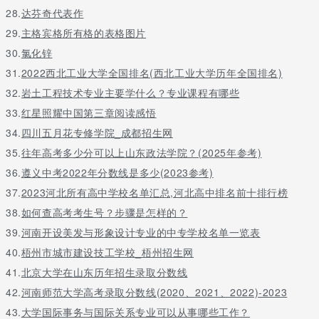
28.
达芬奇代表作
29.
主格宾格所有格的表格图片
30.
氯化锌
31.
2022西北工业大学全国排名(西北工业大学历年全国排名)
32.
岩土工程技术专业主要学什么？专业课程有哪些
33.
红星照耀中国第三章阅读感悟
34.
四川五月花专修学院_成都招生网
35.
往年高考多少分可以上山东政法学院？(2025年参考)
36.
遵义中考2022年分数线是多少(2023参考)
37.
2023河北所有高中学校名单汇总,河北高中排名前十排行榜
38.
如何查高考考生号？步骤是怎样的？
39.
河南开设美发与形象设计专业的中专学校名单一览表
40.
梧州市城市建设技工学校_梧州招生网
41.
北京大学在山东历年招生录取分数线
42.
河南师范大学高考录取分数线(2020、2021、2022)-2023
43.
大学国际事务与国际关系专业可以从事哪些工作？