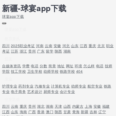
新疆-球宴app下载
球宴app下载
球宴app下载
教育资讯
四川
2025职业考证
河南
云南
安徽
河北
山东
江西
重庆
北京
职业
考证
江苏
浙江
贵州
广东
留学
陕西
湖南
招生
自媒体资讯
学费
电话
分数
简章
地址
网址
环境
怎么样
电话
技师
学院
技工学校
卫生学校
幼师学校
铁路学校
404
专业
护理专业
药剂专业
汽修专业
计算机专业
幼师专业
航空专业
铁路
专业
电子商务
艺术设计
厨师专业
会计专业
中专学校
四川
云南
重庆
贵州
湖北
湖南
天津
山西
内蒙古
上海
安徽
福建
江西
山东
海南
广西
香港
澳门
陕西
甘肃
青海
新疆
吉林
辽宁