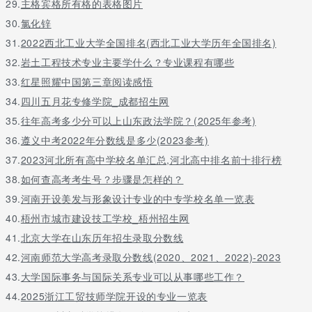
29.
主格宾格所有格的表格图片
30.
氯化锌
31.
2022西北工业大学全国排名(西北工业大学历年全国排名)
32.
岩土工程技术专业主要学什么？专业课程有哪些
33.
红星照耀中国第三章阅读感悟
34.
四川五月花专修学院_成都招生网
35.
往年高考多少分可以上山东政法学院？(2025年参考)
36.
遵义中考2022年分数线是多少(2023参考)
37.
2023河北所有高中学校名单汇总,河北高中排名前十排行榜
38.
如何查高考考生号？步骤是怎样的？
39.
河南开设美发与形象设计专业的中专学校名单一览表
40.
梧州市城市建设技工学校_梧州招生网
41.
北京大学在山东历年招生录取分数线
42.
河南师范大学高考录取分数线(2020、2021、2022)-2023
43.
大学国际事务与国际关系专业可以从事哪些工作？
44.
2025浙江工贸技师学院开设的专业一览表