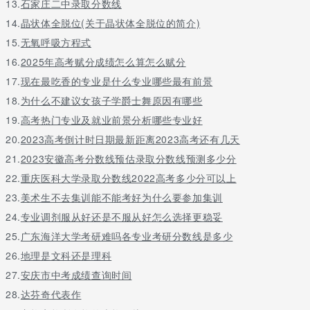
13.
石家庄二中录取分数线
14.
晶状体全脱位(关于晶状体全脱位的简介)
15.
无氧呼吸方程式
16.
2025年高考赋分成绩怎么算怎么赋分
17.
现在最吃香的专业是什么专业哪些最有前景
18.
为什么不建议女孩子学爵士舞原因有哪些
19.
高考热门专业及就业前景分析哪些专业好
20.
2023高考倒计时日期最新距离2023高考还有几天
21.
2023安徽高考分数线预估录取分数线预测多少分
22.
重庆医科大学录取分数线2022高考多少分可以上
23.
美术生不去集训能不能考好为什么要参加集训
24.
专业调剂服从好还是不服从好怎么选择更稳妥
25.
广东海洋大学考研难吗各专业考研分数线是多少
26.
地理是文科还是理科
27.
安庆市中考成绩查询时间
28.
达芬奇代表作