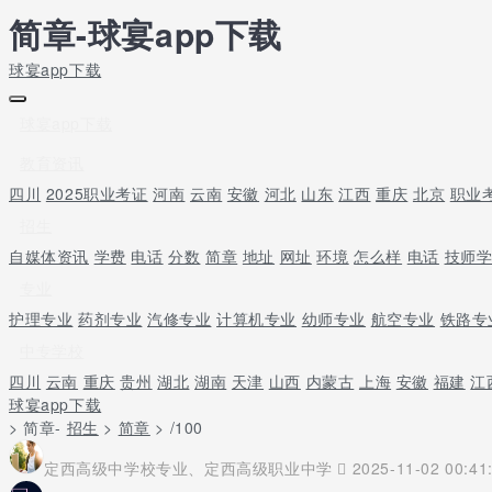
简章-球宴app下载
球宴app下载
球宴app下载
教育资讯
四川
2025职业考证
河南
云南
安徽
河北
山东
江西
重庆
北京
职业
招生
自媒体资讯
学费
电话
分数
简章
地址
网址
环境
怎么样
电话
技师
专业
护理专业
药剂专业
汽修专业
计算机专业
幼师专业
航空专业
铁路专
中专学校
四川
云南
重庆
贵州
湖北
湖南
天津
山西
内蒙古
上海
安徽
福建
江
球宴app下载
> 简章-
招生
>
简章
> /100
定西高级中学校专业、定西高级职业中学
2025-11-02 00:41