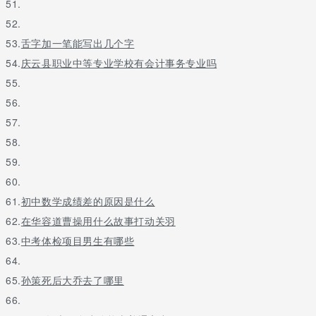
51.
52.
53.
舌字加一笔能写出几个字
54.
庆云县职业中等专业学校有会计事务专业吗
55.
56.
57.
58.
59.
60.
61.
初中数学成绩差的原因是什么
62.
在华容道曹操用什么故事打动关羽
63.
中考体检项目男生有哪些
64.
65.
孙策死后大乔去了哪里
66.