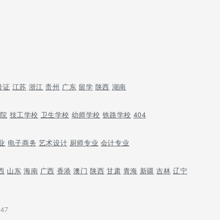
考证
江苏
浙江
贵州
广东
留学
陕西
湖南
学院
技工学校
卫生学校
幼师学校
铁路学校
404
业
电子商务
艺术设计
厨师专业
会计专业
西
山东
海南
广西
香港
澳门
陕西
甘肃
青海
新疆
吉林
辽宁
:47