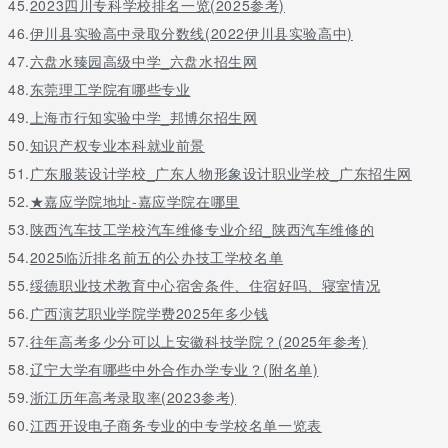
45.
2023四川专科学校排名一览(2025参考)
46.
伊川县实验高中录取分数线(2022伊川县实验高中)
47.
六盘水臻园高级中学_六盘水招生网
48.
东莞理工学院有哪些专业
49.
上海市行知实验中学_邦博尔招生网
50.
知识产权专业本科就业前景
51.
广东服装设计学校_广东人物形象设计职业学校_广东招生网
52.
★嘉应学院地址-嘉应学院在哪里
53.
陕西汽车技工学校汽车维修专业介绍_陕西汽车维修的
54.
2025临沂排名前五的公办技工学校名单
55.
绥德职业技术教育中心宿舍条件、住宿好吗、寝室情况
56.
广西演艺职业学院学费2025年多少钱
57.
往年高考多少分可以上安徽科技学院？(2025年参考)
58.
辽宁大学有哪些中外合作办学专业？(附名单)
59.
浙江历年高考录取率(2023参考)
60.
江西开设电子商务专业的中专学校名单一览表