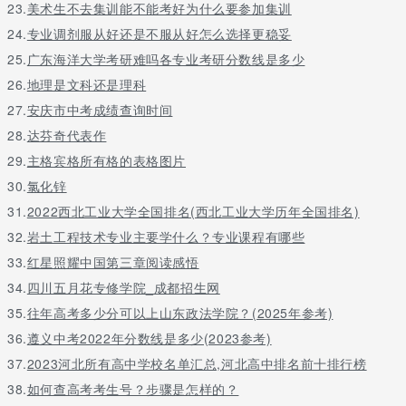
23.
美术生不去集训能不能考好为什么要参加集训
24.
专业调剂服从好还是不服从好怎么选择更稳妥
25.
广东海洋大学考研难吗各专业考研分数线是多少
26.
地理是文科还是理科
27.
安庆市中考成绩查询时间
28.
达芬奇代表作
29.
主格宾格所有格的表格图片
30.
氯化锌
31.
2022西北工业大学全国排名(西北工业大学历年全国排名)
32.
岩土工程技术专业主要学什么？专业课程有哪些
33.
红星照耀中国第三章阅读感悟
34.
四川五月花专修学院_成都招生网
35.
往年高考多少分可以上山东政法学院？(2025年参考)
36.
遵义中考2022年分数线是多少(2023参考)
37.
2023河北所有高中学校名单汇总,河北高中排名前十排行榜
38.
如何查高考考生号？步骤是怎样的？