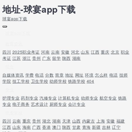
地址-球宴app下载
球宴app下载
球宴app下载
教育资讯
四川
2025职业考证
河南
云南
安徽
河北
山东
江西
重庆
北京
职业
考证
江苏
浙江
贵州
广东
留学
陕西
湖南
招生
自媒体资讯
学费
电话
分数
简章
地址
网址
环境
怎么样
电话
技师
学院
技工学校
卫生学校
幼师学校
铁路学校
404
专业
护理专业
药剂专业
汽修专业
计算机专业
幼师专业
航空专业
铁路
专业
电子商务
艺术设计
厨师专业
会计专业
中专学校
四川
云南
重庆
贵州
湖北
湖南
天津
山西
内蒙古
上海
安徽
福建
江西
山东
海南
广西
香港
澳门
陕西
甘肃
青海
新疆
吉林
辽宁