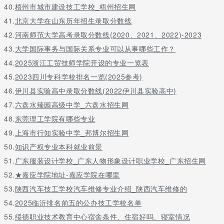
40.
梧州市城市建设技工学校_梧州招生网
41.
北京大学在山东历年招生录取分数线
42.
河南师范大学高考录取分数线(2020、2021、2022)-2023
43.
大学国际事务与国际关系专业可以从事哪些工作？
44.
2025浙江工贸技师学院开设的专业一览表
45.
2023四川专科学校排名一览(2025参考)
46.
伊川县实验高中录取分数线(2022伊川县实验高中)
47.
六盘水臻园高级中学_六盘水招生网
48.
东莞理工学院有哪些专业
49.
上海市行知实验中学_邦博尔招生网
50.
知识产权专业本科就业前景
51.
广东服装设计学校_广东人物形象设计职业学校_广东招生网
52.
★嘉应学院地址-嘉应学院在哪里
53.
陕西汽车技工学校汽车维修专业介绍_陕西汽车维修的
54.
2025临沂排名前五的公办技工学校名单
55.
绥德职业技术教育中心宿舍条件、住宿好吗、寝室情况