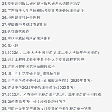
24.
专业调剂服从好还是不服从好怎么选择更稳妥
25.
广东海洋大学考研难吗各专业考研分数线是多少
26.
地理是文科还是理科
27.
安庆市中考成绩查询时间
28.
达芬奇代表作
29.
主格宾格所有格的表格图片
30.
氯化锌
31.
2022西北工业大学全国排名(西北工业大学历年全国排名)
32.
岩土工程技术专业主要学什么？专业课程有哪些
33.
红星照耀中国第三章阅读感悟
34.
四川五月花专修学院_成都招生网
35.
往年高考多少分可以上山东政法学院？(2025年参考)
36.
遵义中考2022年分数线是多少(2023参考)
37.
2023河北所有高中学校名单汇总,河北高中排名前十排行榜
38.
如何查高考考生号？步骤是怎样的？
39.
河南开设美发与形象设计专业的中专学校名单一览表