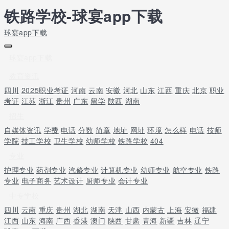
铁路学校-球宴app下载
球宴app下载
球宴app下载
教育资讯
四川
2025职业考证
河南
云南
安徽
河北
山东
江西
重庆
北京
职业
考证
江苏
浙江
贵州
广东
留学
陕西
湖南
招生
自媒体资讯
学费
电话
分数
简章
地址
网址
环境
怎么样
电话
技师
学院
技工学校
卫生学校
幼师学校
铁路学校
404
专业
护理专业
药剂专业
汽修专业
计算机专业
幼师专业
航空专业
铁路
专业
电子商务
艺术设计
厨师专业
会计专业
中专学校
四川
云南
重庆
贵州
湖北
湖南
天津
山西
内蒙古
上海
安徽
福建
江西
山东
海南
广西
香港
澳门
陕西
甘肃
青海
新疆
吉林
辽宁