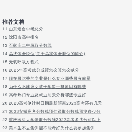
推荐文档
11.
山东烟台中考总分
12.
沈阳市高中排名
13.
石家庄二中录取分数线
14.
晶状体全脱位(关于晶状体全脱位的简介)
15.
无氧呼吸方程式
16.
2025年高考赋分成绩怎么算怎么赋分
17.
现在最吃香的专业是什么专业哪些最有前景
18.
为什么不建议女孩子学爵士舞原因有哪些
19.
高考热门专业及就业前景分析哪些专业好
20.
2023高考倒计时日期最新距离2023高考还有几天
21.
2023安徽高考分数线预估录取分数线预测多少分
22.
重庆医科大学录取分数线2022高考多少分可以上
23.
美术生不去集训能不能考好为什么要参加集训