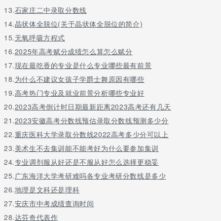
13.
石家庄二中录取分数线
14.
晶状体全脱位(关于晶状体全脱位的简介)
15.
无氧呼吸方程式
16.
2025年高考赋分成绩怎么算怎么赋分
17.
现在最吃香的专业是什么专业哪些最有前景
18.
为什么不建议女孩子学爵士舞原因有哪些
19.
高考热门专业及就业前景分析哪些专业好
20.
2023高考倒计时日期最新距离2023高考还有几天
21.
2023安徽高考分数线预估录取分数线预测多少分
22.
重庆医科大学录取分数线2022高考多少分可以上
23.
美术生不去集训能不能考好为什么要参加集训
24.
专业调剂服从好还是不服从好怎么选择更稳妥
25.
广东海洋大学考研难吗各专业考研分数线是多少
26.
地理是文科还是理科
27.
安庆市中考成绩查询时间
28.
达芬奇代表作