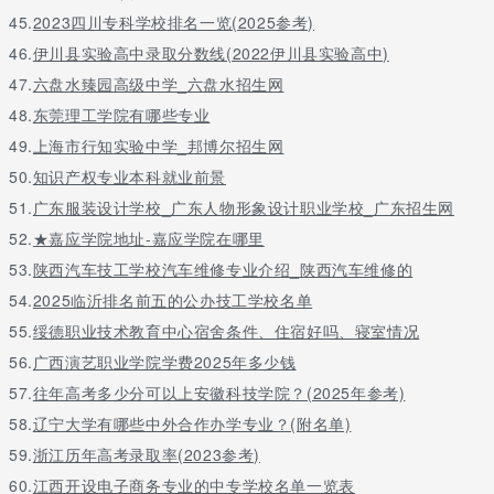
45.
2023四川专科学校排名一览(2025参考)
46.
伊川县实验高中录取分数线(2022伊川县实验高中)
47.
六盘水臻园高级中学_六盘水招生网
48.
东莞理工学院有哪些专业
49.
上海市行知实验中学_邦博尔招生网
50.
知识产权专业本科就业前景
51.
广东服装设计学校_广东人物形象设计职业学校_广东招生网
52.
★嘉应学院地址-嘉应学院在哪里
53.
陕西汽车技工学校汽车维修专业介绍_陕西汽车维修的
54.
2025临沂排名前五的公办技工学校名单
55.
绥德职业技术教育中心宿舍条件、住宿好吗、寝室情况
56.
广西演艺职业学院学费2025年多少钱
57.
往年高考多少分可以上安徽科技学院？(2025年参考)
58.
辽宁大学有哪些中外合作办学专业？(附名单)
59.
浙江历年高考录取率(2023参考)
60.
江西开设电子商务专业的中专学校名单一览表