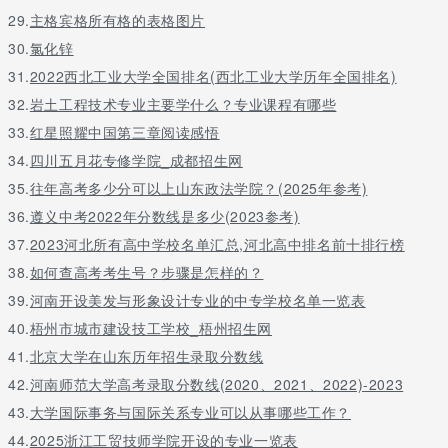
29.
主格宾格所有格的表格图片
30.
氯化锌
31.
2022西北工业大学全国排名(西北工业大学历年全国排名)
32.
岩土工程技术专业主要学什么？专业课程有哪些
33.
红星照耀中国第三章阅读感悟
34.
四川五月花专修学院_成都招生网
35.
往年高考多少分可以上山东政法学院？(2025年参考)
36.
遵义中考2022年分数线是多少(2023参考)
37.
2023河北所有高中学校名单汇总,河北高中排名前十排行榜
38.
如何查高考考生号？步骤是怎样的？
39.
河南开设美发与形象设计专业的中专学校名单一览表
40.
梧州市城市建设技工学校_梧州招生网
41.
北京大学在山东历年招生录取分数线
42.
河南师范大学高考录取分数线(2020、2021、2022)-2023
43.
大学国际事务与国际关系专业可以从事哪些工作？
44.
2025浙江工贸技师学院开设的专业一览表