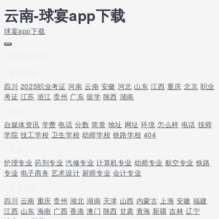
云南-球宴app下载
球宴app下载
球宴app下载
教育资讯
四川
2025职业考证
河南
云南
安徽
河北
山东
江西
重庆
北京
职业
考证
江苏
浙江
贵州
广东
留学
陕西
湖南
招生
自媒体资讯
学费
电话
分数
简章
地址
网址
环境
怎么样
电话
技师
学院
技工学校
卫生学校
幼师学校
铁路学校
404
专业
护理专业
药剂专业
汽修专业
计算机专业
幼师专业
航空专业
铁路
专业
电子商务
艺术设计
厨师专业
会计专业
中专学校
四川
云南
重庆
贵州
湖北
湖南
天津
山西
内蒙古
上海
安徽
福建
江西
山东
海南
广西
香港
澳门
陕西
甘肃
青海
新疆
吉林
辽宁