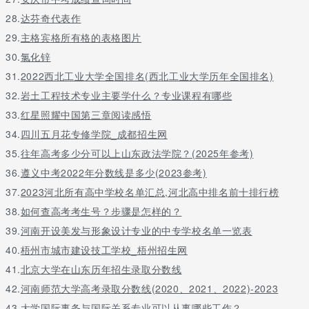
28.
达芬奇代表作
29.
主格宾格所有格的表格图片
30.
氯化锌
31.
2022西北工业大学全国排名(西北工业大学历年全国排名)
32.
岩土工程技术专业主要学什么？专业课程有哪些
33.
红星照耀中国第三章阅读感悟
34.
四川五月花专修学院_成都招生网
35.
往年高考多少分可以上山东政法学院？(2025年参考)
36.
遵义中考2022年分数线是多少(2023参考)
37.
2023河北所有高中学校名单汇总,河北高中排名前十排行榜
38.
如何查高考考生号？步骤是怎样的？
39.
河南开设美发与形象设计专业的中专学校名单一览表
40.
梧州市城市建设技工学校_梧州招生网
41.
北京大学在山东历年招生录取分数线
42.
河南师范大学高考录取分数线(2020、2021、2022)-2023
43.
大学国际事务与国际关系专业可以从事哪些工作？