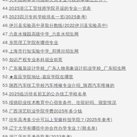
44.
2025浙江工贸技师学院开设的专业一览表
45.
2023四川专科学校排名一览(2025参考)
46.
伊川县实验高中录取分数线(2022伊川县实验高中)
47.
六盘水臻园高级中学_六盘水招生网
48.
东莞理工学院有哪些专业
49.
上海市行知实验中学_邦博尔招生网
50.
知识产权专业本科就业前景
51.
广东服装设计学校_广东人物形象设计职业学校_广东招生网
52.
★嘉应学院地址-嘉应学院在哪里
53.
陕西汽车技工学校汽车维修专业介绍_陕西汽车维修的
54.
2025临沂排名前五的公办技工学校名单
55.
绥德职业技术教育中心宿舍条件、住宿好吗、寝室情况
56.
广西演艺职业学院学费2025年多少钱
57.
往年高考多少分可以上安徽科技学院？(2025年参考)
58.
辽宁大学有哪些中外合作办学专业？(附名单)
59.
浙江历年高考录取率(2023参考)