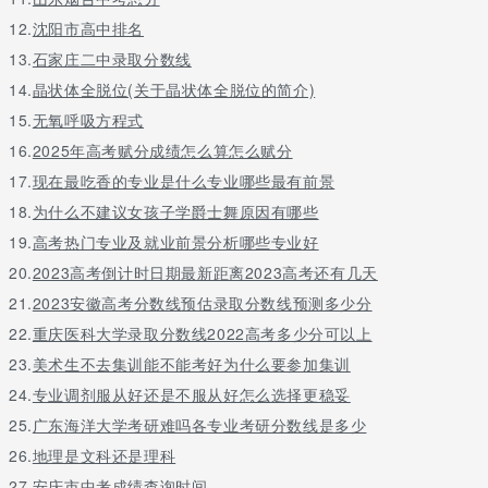
12.
沈阳市高中排名
13.
石家庄二中录取分数线
14.
晶状体全脱位(关于晶状体全脱位的简介)
15.
无氧呼吸方程式
16.
2025年高考赋分成绩怎么算怎么赋分
17.
现在最吃香的专业是什么专业哪些最有前景
18.
为什么不建议女孩子学爵士舞原因有哪些
19.
高考热门专业及就业前景分析哪些专业好
20.
2023高考倒计时日期最新距离2023高考还有几天
21.
2023安徽高考分数线预估录取分数线预测多少分
22.
重庆医科大学录取分数线2022高考多少分可以上
23.
美术生不去集训能不能考好为什么要参加集训
24.
专业调剂服从好还是不服从好怎么选择更稳妥
25.
广东海洋大学考研难吗各专业考研分数线是多少
26.
地理是文科还是理科
27.
安庆市中考成绩查询时间