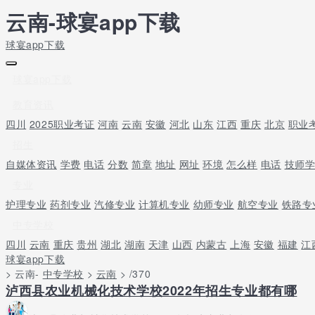
云南-球宴app下载
球宴app下载
球宴app下载
教育资讯
四川
2025职业考证
河南
云南
安徽
河北
山东
江西
重庆
北京
职业
招生
自媒体资讯
学费
电话
分数
简章
地址
网址
环境
怎么样
电话
技师
专业
护理专业
药剂专业
汽修专业
计算机专业
幼师专业
航空专业
铁路专
中专学校
四川
云南
重庆
贵州
湖北
湖南
天津
山西
内蒙古
上海
安徽
福建
江
球宴app下载
> 云南-
中专学校
>
云南
> /370
泸西县农业机械化技术学校2022年招生专业都有哪