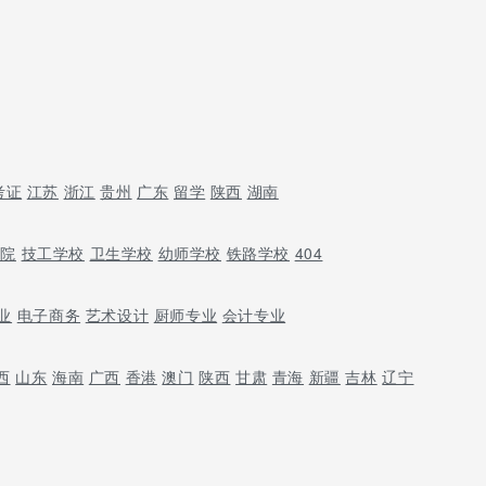
考证
江苏
浙江
贵州
广东
留学
陕西
湖南
学院
技工学校
卫生学校
幼师学校
铁路学校
404
业
电子商务
艺术设计
厨师专业
会计专业
西
山东
海南
广西
香港
澳门
陕西
甘肃
青海
新疆
吉林
辽宁