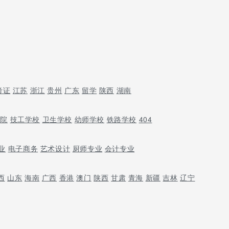
考证
江苏
浙江
贵州
广东
留学
陕西
湖南
学院
技工学校
卫生学校
幼师学校
铁路学校
404
业
电子商务
艺术设计
厨师专业
会计专业
西
山东
海南
广西
香港
澳门
陕西
甘肃
青海
新疆
吉林
辽宁