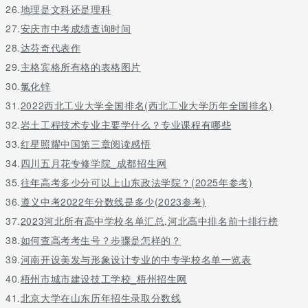
26.
地理是文科还是理科
27.
安庆市中考成绩查询时间
28.
达芬奇代表作
29.
主格宾格所有格的表格图片
30.
氯化锌
31.
2022西北工业大学全国排名(西北工业大学历年全国排名)
32.
岩土工程技术专业主要学什么？专业课程有哪些
33.
红星照耀中国第三章阅读感悟
34.
四川五月花专修学院_成都招生网
35.
往年高考多少分可以上山东政法学院？(2025年参考)
36.
遵义中考2022年分数线是多少(2023参考)
37.
2023河北所有高中学校名单汇总,河北高中排名前十排行榜
38.
如何查高考考生号？步骤是怎样的？
39.
河南开设美发与形象设计专业的中专学校名单一览表
40.
梧州市城市建设技工学校_梧州招生网
41.
北京大学在山东历年招生录取分数线