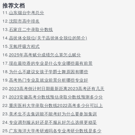
推荐文档
11.
山东烟台中考总分
12.
沈阳市高中排名
13.
石家庄二中录取分数线
14.
晶状体全脱位(关于晶状体全脱位的简介)
15.
无氧呼吸方程式
16.
2025年高考赋分成绩怎么算怎么赋分
17.
现在最吃香的专业是什么专业哪些最有前景
18.
为什么不建议女孩子学爵士舞原因有哪些
19.
高考热门专业及就业前景分析哪些专业好
20.
2023高考倒计时日期最新距离2023高考还有几天
21.
2023安徽高考分数线预估录取分数线预测多少分
22.
重庆医科大学录取分数线2022高考多少分可以上
23.
美术生不去集训能不能考好为什么要参加集训
24.
专业调剂服从好还是不服从好怎么选择更稳妥
25.
广东海洋大学考研难吗各专业考研分数线是多少