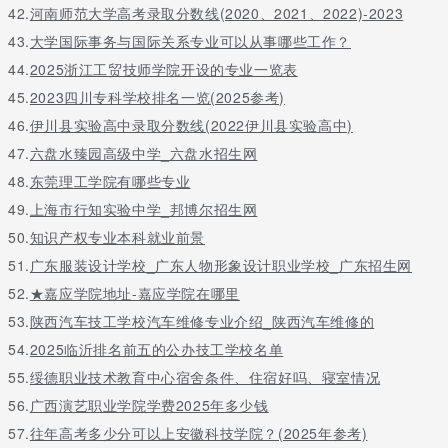
42.
河南师范大学高考录取分数线(2020、2021、2022)-2023
43.
大学国际事务与国际关系专业可以从事哪些工作？
44.
2025浙江工贸技师学院开设的专业一览表
45.
2023四川专科学校排名一览(2025参考)
46.
伊川县实验高中录取分数线(2022伊川县实验高中)
47.
六盘水臻园高级中学_六盘水招生网
48.
东莞理工学院有哪些专业
49.
上海市行知实验中学_邦博尔招生网
50.
知识产权专业本科就业前景
51.
广东服装设计学校_广东人物形象设计职业学校_广东招生网
52.
★嘉应学院地址-嘉应学院在哪里
53.
陕西汽车技工学校汽车维修专业介绍_陕西汽车维修的
54.
2025临沂排名前五的公办技工学校名单
55.
绥德职业技术教育中心宿舍条件、住宿好吗、寝室情况
56.
广西演艺职业学院学费2025年多少钱
57.
往年高考多少分可以上安徽科技学院？(2025年参考)