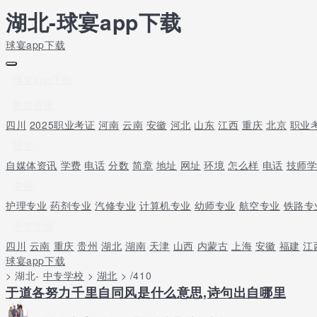
湖北-球宴app下载
球宴app下载
球宴app下载
教育资讯
四川
2025职业考证
河南
云南
安徽
河北
山东
江西
重庆
北京
职业
招生
自媒体资讯
学费
电话
分数
简章
地址
网址
环境
怎么样
电话
技师
专业
护理专业
药剂专业
汽修专业
计算机专业
幼师专业
航空专业
铁路专
中专学校
四川
云南
重庆
贵州
湖北
湖南
天津
山西
内蒙古
上海
安徽
福建
江
球宴app下载
> 湖北-
中专学校
>
湖北
> /410
于道各努力千里自同风是什么意思,诗句出自哪里