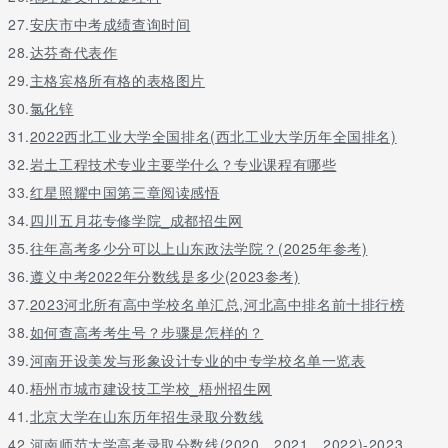
27.
安庆市中考成绩查询时间
28.
达芬奇代表作
29.
主格宾格所有格的表格图片
30.
氯化锌
31.
2022西北工业大学全国排名(西北工业大学历年全国排名)
32.
岩土工程技术专业主要学什么？专业课程有哪些
33.
红星照耀中国第三章阅读感悟
34.
四川五月花专修学院_成都招生网
35.
往年高考多少分可以上山东政法学院？(2025年参考)
36.
遵义中考2022年分数线是多少(2023参考)
37.
2023河北所有高中学校名单汇总,河北高中排名前十排行榜
38.
如何查高考考生号？步骤是怎样的？
39.
河南开设美发与形象设计专业的中专学校名单一览表
40.
梧州市城市建设技工学校_梧州招生网
41.
北京大学在山东历年招生录取分数线
42.
河南师范大学高考录取分数线(2020、2021、2022)-2023