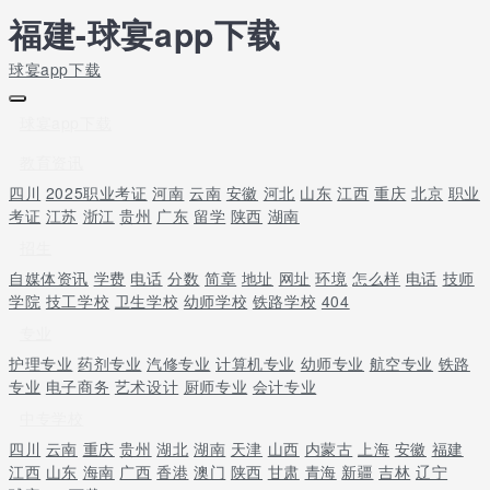
福建-球宴app下载
球宴app下载
球宴app下载
教育资讯
四川
2025职业考证
河南
云南
安徽
河北
山东
江西
重庆
北京
职业
考证
江苏
浙江
贵州
广东
留学
陕西
湖南
招生
自媒体资讯
学费
电话
分数
简章
地址
网址
环境
怎么样
电话
技师
学院
技工学校
卫生学校
幼师学校
铁路学校
404
专业
护理专业
药剂专业
汽修专业
计算机专业
幼师专业
航空专业
铁路
专业
电子商务
艺术设计
厨师专业
会计专业
中专学校
四川
云南
重庆
贵州
湖北
湖南
天津
山西
内蒙古
上海
安徽
福建
江西
山东
海南
广西
香港
澳门
陕西
甘肃
青海
新疆
吉林
辽宁