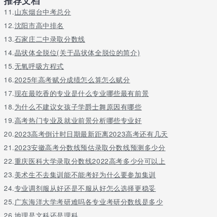
推荐文档
11.
山东烟台中考总分
12.
沈阳市高中排名
13.
石家庄二中录取分数线
14.
晶状体全脱位(关于晶状体全脱位的简介)
15.
无氧呼吸方程式
16.
2025年高考赋分成绩怎么算怎么赋分
17.
现在最吃香的专业是什么专业哪些最有前景
18.
为什么不建议女孩子学爵士舞原因有哪些
19.
高考热门专业及就业前景分析哪些专业好
20.
2023高考倒计时日期最新距离2023高考还有几天
21.
2023安徽高考分数线预估录取分数线预测多少分
22.
重庆医科大学录取分数线2022高考多少分可以上
23.
美术生不去集训能不能考好为什么要参加集训
24.
专业调剂服从好还是不服从好怎么选择更稳妥
25.
广东海洋大学考研难吗各专业考研分数线是多少
26.
地理是文科还是理科