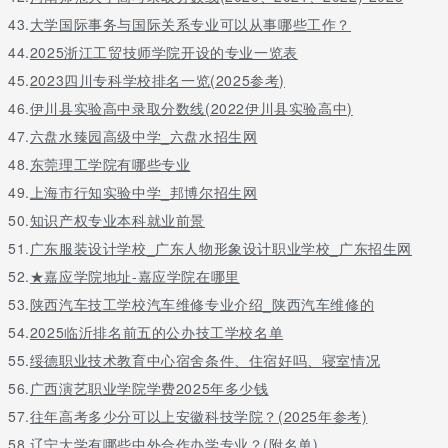
43.
大学国际事务与国际关系专业可以从事哪些工作？
44.
2025浙江工贸技师学院开设的专业一览表
45.
2023四川专科学校排名一览(2025参考)
46.
伊川县实验高中录取分数线(2022伊川县实验高中)
47.
六盘水臻园高级中学_六盘水招生网
48.
东莞理工学院有哪些专业
49.
上海市行知实验中学_邦博尔招生网
50.
知识产权专业本科就业前景
51.
广东服装设计学校_广东人物形象设计职业学校_广东招生网
52.
★嘉应学院地址-嘉应学院在哪里
53.
陕西汽车技工学校汽车维修专业介绍_陕西汽车维修的
54.
2025临沂排名前五的公办技工学校名单
55.
绥德职业技术教育中心宿舍条件、住宿好吗、寝室情况
56.
广西演艺职业学院学费2025年多少钱
57.
往年高考多少分可以上安徽科技学院？(2025年参考)
58.
辽宁大学有哪些中外合作办学专业？(附名单)