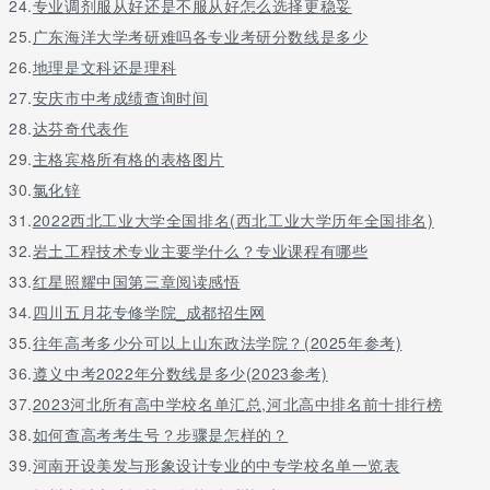
24.
专业调剂服从好还是不服从好怎么选择更稳妥
25.
广东海洋大学考研难吗各专业考研分数线是多少
26.
地理是文科还是理科
27.
安庆市中考成绩查询时间
28.
达芬奇代表作
29.
主格宾格所有格的表格图片
30.
氯化锌
31.
2022西北工业大学全国排名(西北工业大学历年全国排名)
32.
岩土工程技术专业主要学什么？专业课程有哪些
33.
红星照耀中国第三章阅读感悟
34.
四川五月花专修学院_成都招生网
35.
往年高考多少分可以上山东政法学院？(2025年参考)
36.
遵义中考2022年分数线是多少(2023参考)
37.
2023河北所有高中学校名单汇总,河北高中排名前十排行榜
38.
如何查高考考生号？步骤是怎样的？
39.
河南开设美发与形象设计专业的中专学校名单一览表