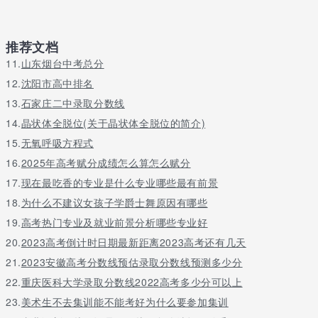
推荐文档
11.
山东烟台中考总分
12.
沈阳市高中排名
13.
石家庄二中录取分数线
14.
晶状体全脱位(关于晶状体全脱位的简介)
15.
无氧呼吸方程式
16.
2025年高考赋分成绩怎么算怎么赋分
17.
现在最吃香的专业是什么专业哪些最有前景
18.
为什么不建议女孩子学爵士舞原因有哪些
19.
高考热门专业及就业前景分析哪些专业好
20.
2023高考倒计时日期最新距离2023高考还有几天
21.
2023安徽高考分数线预估录取分数线预测多少分
22.
重庆医科大学录取分数线2022高考多少分可以上
23.
美术生不去集训能不能考好为什么要参加集训