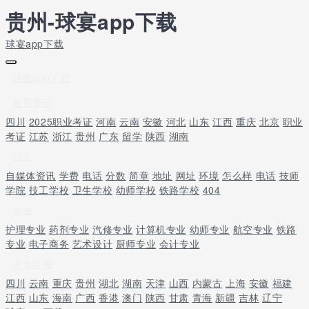
贵州-球宴app下载
球宴app下载
球宴app下载
教育资讯
四川
2025职业考证
河南
云南
安徽
河北
山东
江西
重庆
北京
职业
考证
江苏
浙江
贵州
广东
留学
陕西
湖南
招生
自媒体资讯
学费
电话
分数
简章
地址
网址
环境
怎么样
电话
技师
学院
技工学校
卫生学校
幼师学校
铁路学校
404
专业
护理专业
药剂专业
汽修专业
计算机专业
幼师专业
航空专业
铁路
专业
电子商务
艺术设计
厨师专业
会计专业
中专学校
四川
云南
重庆
贵州
湖北
湖南
天津
山西
内蒙古
上海
安徽
福建
江西
山东
海南
广西
香港
澳门
陕西
甘肃
青海
新疆
吉林
辽宁