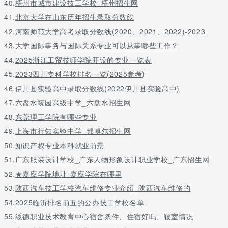
40.
梧州市城市建设技工学校_梧州招生网
41.
北京大学在山东历年招生录取分数线
42.
河南师范大学高考录取分数线(2020、2021、2022)-2023
43.
大学国际事务与国际关系专业可以从事哪些工作？
44.
2025浙江工贸技师学院开设的专业一览表
45.
2023四川专科学校排名一览(2025参考)
46.
伊川县实验高中录取分数线(2022伊川县实验高中)
47.
六盘水臻园高级中学_六盘水招生网
48.
东莞理工学院有哪些专业
49.
上海市行知实验中学_邦博尔招生网
50.
知识产权专业本科就业前景
51.
广东服装设计学校_广东人物形象设计职业学校_广东招生网
52.
★嘉应学院地址-嘉应学院在哪里
53.
陕西汽车技工学校汽车维修专业介绍_陕西汽车维修的
54.
2025临沂排名前五的公办技工学校名单
55.
绥德职业技术教育中心宿舍条件、住宿好吗、寝室情况