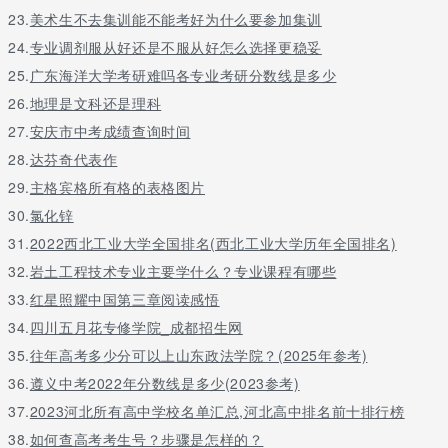
23.
美术生不去集训能不能考好为什么要参加集训
24.
专业调剂服从好还是不服从好怎么选择更稳妥
25.
广东海洋大学考研难吗各专业考研分数线是多少
26.
地理是文科还是理科
27.
安庆市中考成绩查询时间
28.
达芬奇代表作
29.
主格宾格所有格的表格图片
30.
氯化锌
31.
2022西北工业大学全国排名(西北工业大学历年全国排名)
32.
岩土工程技术专业主要学什么？专业课程有哪些
33.
红星照耀中国第三章阅读感悟
34.
四川五月花专修学院_成都招生网
35.
往年高考多少分可以上山东政法学院？(2025年参考)
36.
遵义中考2022年分数线是多少(2023参考)
37.
2023河北所有高中学校名单汇总,河北高中排名前十排行榜
38.
如何查高考考生号？步骤是怎样的？