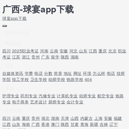
广西-球宴app下载
球宴app下载
球宴app下载
教育资讯
四川
2025职业考证
河南
云南
安徽
河北
山东
江西
重庆
北京
职业
考证
江苏
浙江
贵州
广东
留学
陕西
湖南
招生
自媒体资讯
学费
电话
分数
简章
地址
网址
环境
怎么样
电话
技师
学院
技工学校
卫生学校
幼师学校
铁路学校
404
专业
护理专业
药剂专业
汽修专业
计算机专业
幼师专业
航空专业
铁路
专业
电子商务
艺术设计
厨师专业
会计专业
中专学校
四川
云南
重庆
贵州
湖北
湖南
天津
山西
内蒙古
上海
安徽
福建
江西
山东
海南
广西
香港
澳门
陕西
甘肃
青海
新疆
吉林
辽宁