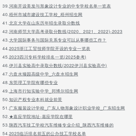
39.
河南开设美发与形象设计专业的中专学校名单一览表
40.
梧州市城市建设技工学校_梧州招生网
41.
北京大学在山东历年招生录取分数线
42.
河南师范大学高考录取分数线(2020、2021、2022)-2023
43.
大学国际事务与国际关系专业可以从事哪些工作？
44.
2025浙江工贸技师学院开设的专业一览表
45.
2023四川专科学校排名一览(2025参考)
46.
伊川县实验高中录取分数线(2022伊川县实验高中)
47.
六盘水臻园高级中学_六盘水招生网
48.
东莞理工学院有哪些专业
49.
上海市行知实验中学_邦博尔招生网
50.
知识产权专业本科就业前景
51.
广东服装设计学校_广东人物形象设计职业学校_广东招生网
52.
★嘉应学院地址-嘉应学院在哪里
53.
陕西汽车技工学校汽车维修专业介绍_陕西汽车维修的
54.
2025临沂排名前五的公办技工学校名单