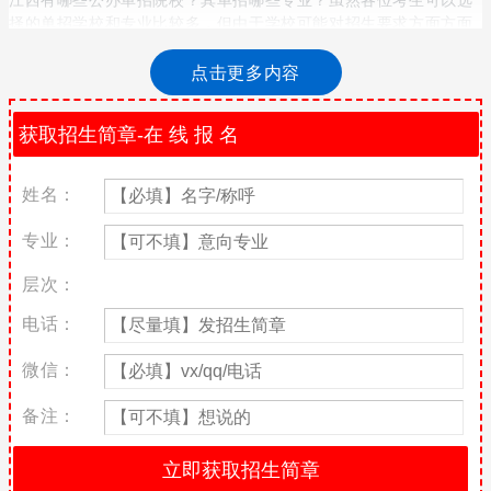
择的单招学校和专业比较多，但由于学校可能对招生要求方面方面
有不同的要求，因此了解学校情况还是非常重要的，那么下文为大
家整理了2021年江西单招建筑室内设计专业的公办学校名单，请
点击更多内容
2022年的考生先做参考。
2021年江西单招建筑室内设计专业公办学校部分名
姓名：
单
专业：
序号
学校名称
1
九江职业技术学院
层次：
2
江西工业工程职业技术学院
电话：
3
江西应用技术职业学院
4
江西枫林涉外经贸职业学院
微信：
5
江西新能源科技职业学院
6
九江学院
备注：
7
江西环境工程职业学院
8
江西现代职业技术学院