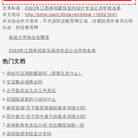
9
江西外语外贸职业学院
文章标题：
2022年江西单招建筑室内设计专业公办学校名单
10
江西工业贸易职业技术学院
本文地址：
http://smtp.cacti.55xw.net/show-11692.html
单招有什么好处
本文由合作方发布，不代表职业教育网立场，转载联系作者并注明
出处：职业教育网
很多人都把单招当做是进入大学读书的近道，是由于单招的考试要
比统招生简单许多。而且被单招录取的学员，在进到院校后和统招
南昌大学地址在哪里
的学员在各方面都没什么差别，仅仅入校的方式和時间不一样。
2022年江西单招音乐表演专业公办学校名单
针对许多考试成绩并不是很理想化的学员而言，通过单招的确能够
进到一个非常好的院校。可是单招也并并不是每个人都是会被录取
热门文档
的。单招也是有录取分数线的，单招院校每一年都是会制订自己的
招生计划和人数，依照方案招收新生。
1.
孕妇可以用取暖器吗（需要注意什么）
2.
交谊舞必须男女吗
好的单招院校和专业，市场竞争還是较为大的，假如考试成绩并不
是很理想化的学员，能够挑选绕开社会中热门的院校和专业，为此
3.
古手梨花在几月几号死后
来提升录取的概率。
4.
祁眉陆湛新的小说叫什么
单招也有另一个好处，由于单招是在高考前举办的，因此 学员要是
5.
厕所英雄(关于厕所英雄的基本详情介绍)
没有根据单招，还能够再次回校去备战高考，提前准备报名参加高
6.
田中真弓(关于田中真弓的基本详情介绍)
考。那样就等同于是多了一次被录取的机会。
7.
原神新角色尤拉介绍 尤拉属性技能一览
8.
深圳技师学院是大专吗