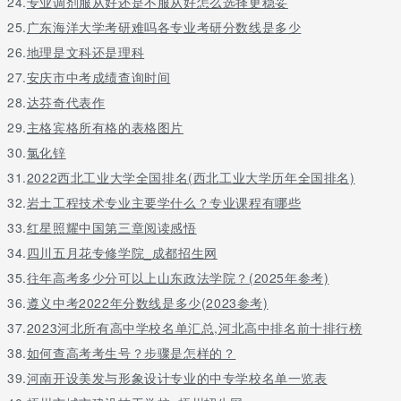
24.
专业调剂服从好还是不服从好怎么选择更稳妥
25.
广东海洋大学考研难吗各专业考研分数线是多少
26.
地理是文科还是理科
27.
安庆市中考成绩查询时间
28.
达芬奇代表作
29.
主格宾格所有格的表格图片
30.
氯化锌
31.
2022西北工业大学全国排名(西北工业大学历年全国排名)
32.
岩土工程技术专业主要学什么？专业课程有哪些
33.
红星照耀中国第三章阅读感悟
34.
四川五月花专修学院_成都招生网
35.
往年高考多少分可以上山东政法学院？(2025年参考)
36.
遵义中考2022年分数线是多少(2023参考)
37.
2023河北所有高中学校名单汇总,河北高中排名前十排行榜
38.
如何查高考考生号？步骤是怎样的？
39.
河南开设美发与形象设计专业的中专学校名单一览表