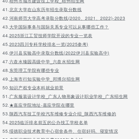
40.
梧州市城市建设技工学校_梧州招生网
41.
北京大学在山东历年招生录取分数线
42.
河南师范大学高考录取分数线(2020、2021、2022)-2023
43.
大学国际事务与国际关系专业可以从事哪些工作？
44.
2025浙江工贸技师学院开设的专业一览表
45.
2023四川专科学校排名一览(2025参考)
46.
伊川县实验高中录取分数线(2022伊川县实验高中)
47.
六盘水臻园高级中学_六盘水招生网
48.
东莞理工学院有哪些专业
49.
上海市行知实验中学_邦博尔招生网
50.
知识产权专业本科就业前景
51.
广东服装设计学校_广东人物形象设计职业学校_广东招生网
52.
★嘉应学院地址-嘉应学院在哪里
53.
陕西汽车技工学校汽车维修专业介绍_陕西汽车维修的
54.
2025临沂排名前五的公办技工学校名单
55.
绥德职业技术教育中心宿舍条件、住宿好吗、寝室情况