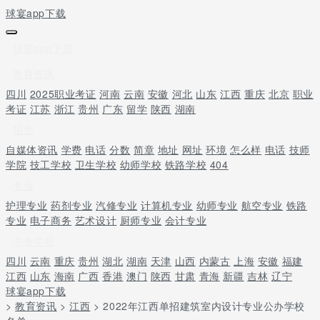
球宴app下载
球宴app下载
教育资讯
四川
2025职业考证
河南
云南
安徽
河北
山东
江西
重庆
北京
职业
考证
江苏
浙江
贵州
广东
留学
陕西
湖南
招生
自媒体资讯
学费
电话
分数
简章
地址
网址
环境
怎么样
电话
技师
学院
技工学校
卫生学校
幼师学校
铁路学校
404
专业
护理专业
药剂专业
汽修专业
计算机专业
幼师专业
航空专业
铁路
专业
电子商务
艺术设计
厨师专业
会计专业
中专学校
四川
云南
重庆
贵州
湖北
湖南
天津
山西
内蒙古
上海
安徽
福建
江西
山东
海南
广西
香港
澳门
陕西
甘肃
青海
新疆
吉林
辽宁
球宴app下载
>
教育资讯
>
江西
> 2022年江西单招建筑室内设计专业公办学校