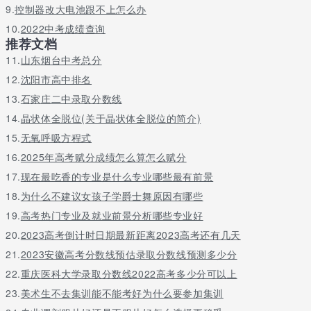
9.
控制器改大电池跟不上怎么办
10.
2022中考成绩查询
推荐文档
11.
山东烟台中考总分
12.
沈阳市高中排名
13.
石家庄二中录取分数线
14.
晶状体全脱位(关于晶状体全脱位的简介)
15.
无氧呼吸方程式
16.
2025年高考赋分成绩怎么算怎么赋分
17.
现在最吃香的专业是什么专业哪些最有前景
18.
为什么不建议女孩子学爵士舞原因有哪些
19.
高考热门专业及就业前景分析哪些专业好
20.
2023高考倒计时日期最新距离2023高考还有几天
21.
2023安徽高考分数线预估录取分数线预测多少分
22.
重庆医科大学录取分数线2022高考多少分可以上
23.
美术生不去集训能不能考好为什么要参加集训