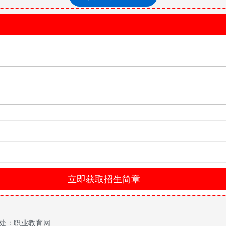
些学校和专业都是经过教育局批准办学的，学校很好，专业也具有很
以权威部门公布为准!
处：职业教育网