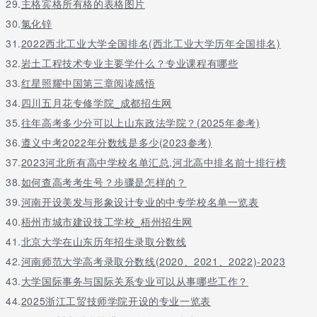
29.
主格宾格所有格的表格图片
30.
氯化锌
31.
2022西北工业大学全国排名(西北工业大学历年全国排名)
32.
岩土工程技术专业主要学什么？专业课程有哪些
33.
红星照耀中国第三章阅读感悟
34.
四川五月花专修学院_成都招生网
35.
往年高考多少分可以上山东政法学院？(2025年参考)
36.
遵义中考2022年分数线是多少(2023参考)
37.
2023河北所有高中学校名单汇总,河北高中排名前十排行榜
38.
如何查高考考生号？步骤是怎样的？
39.
河南开设美发与形象设计专业的中专学校名单一览表
40.
梧州市城市建设技工学校_梧州招生网
41.
北京大学在山东历年招生录取分数线
42.
河南师范大学高考录取分数线(2020、2021、2022)-2023
43.
大学国际事务与国际关系专业可以从事哪些工作？
44.
2025浙江工贸技师学院开设的专业一览表