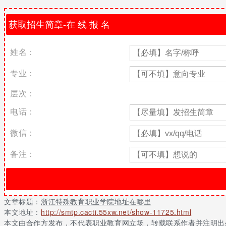
浙江特殊教育职业学院地址在哪里
答：浙江省杭州市西湖区留和路527号
浙江特殊教育职业学院专业
姓名：
序号
招生专业
专业：
80
特殊教育（师范）
层次：
80
学前教育（师范）
80
特殊教育（手语翻译）
电话：
80
康复治疗技术
微信：
小编知道，也许有些人会觉得某些单招院校和专业都不好，但其实这
家有所帮助，祝各位同学都能考入自己心仪的学校与专业。
备注：
以上信息由高职单招网收集和整理，仅供各们学生和家长参考，具体
文章标题：
浙江特殊教育职业学院地址在哪里
本文地址：
http://smtp.cacti.55xw.net/show-11725.html
本文由合作方发布，不代表职业教育网立场，转载联系作者并注明出