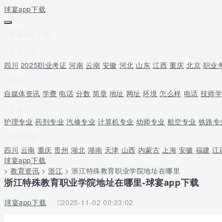
球宴app下载
球宴app下载
教育资讯
四川
2025职业考证
河南
云南
安徽
河北
山东
江西
重庆
北京
职业
招生
自媒体资讯
学费
电话
分数
简章
地址
网址
环境
怎么样
电话
技师
专业
护理专业
药剂专业
汽修专业
计算机专业
幼师专业
航空专业
铁路专
中专学校
四川
云南
重庆
贵州
湖北
湖南
天津
山西
内蒙古
上海
安徽
福建
江
球宴app下载
>
教育资讯
>
浙江
> 浙江特殊教育职业学院地址在哪里
浙江特殊教育职业学院地址在哪里-球宴app下载
球宴app下载
2025-11-02 00:23:02