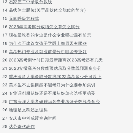
13.
石家庄二中录取分数线
14.
晶状体全脱位(关于晶状体全脱位的简介)
15.
无氧呼吸方程式
16.
2025年高考赋分成绩怎么算怎么赋分
17.
现在最吃香的专业是什么专业哪些最有前景
18.
为什么不建议女孩子学爵士舞原因有哪些
19.
高考热门专业及就业前景分析哪些专业好
20.
2023高考倒计时日期最新距离2023高考还有几天
21.
2023安徽高考分数线预估录取分数线预测多少分
22.
重庆医科大学录取分数线2022高考多少分可以上
23.
美术生不去集训能不能考好为什么要参加集训
24.
专业调剂服从好还是不服从好怎么选择更稳妥
25.
广东海洋大学考研难吗各专业考研分数线是多少
26.
地理是文科还是理科
27.
安庆市中考成绩查询时间
28.
达芬奇代表作