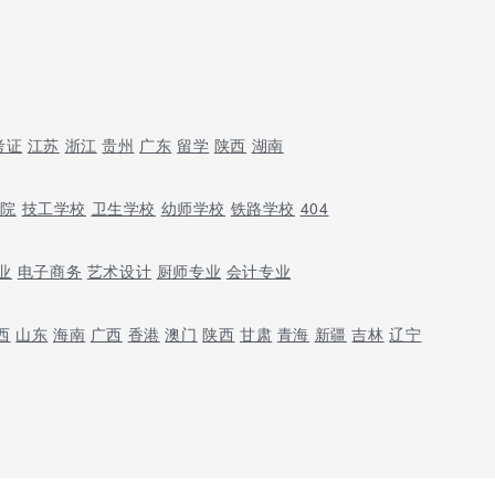
考证
江苏
浙江
贵州
广东
留学
陕西
湖南
学院
技工学校
卫生学校
幼师学校
铁路学校
404
业
电子商务
艺术设计
厨师专业
会计专业
西
山东
海南
广西
香港
澳门
陕西
甘肃
青海
新疆
吉林
辽宁