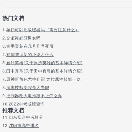
热门文档
1.
孕妇可以用取暖器吗（需要注意什么）
2.
交谊舞必须男女吗
3.
古手梨花在几月几号死后
4.
祁眉陆湛新的小说叫什么
5.
厕所英雄(关于厕所英雄的基本详情介绍)
6.
田中真弓(关于田中真弓的基本详情介绍)
7.
原神新角色尤拉介绍 尤拉属性技能一览
8.
深圳技师学院是大专吗
9.
控制器改大电池跟不上怎么办
10.
2022中考成绩查询
推荐文档
11.
山东烟台中考总分
12.
沈阳市高中排名