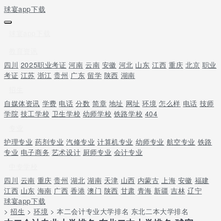
球宴app下载
球宴app下载
教育资讯
四川
2025职业考证
河南
云南
安徽
河北
山东
江西
重庆
北京
职业
考证
江苏
浙江
贵州
广东
留学
陕西
湖南
招生
自媒体资讯
学费
电话
分数
简章
地址
网址
环境
怎么样
电话
技师
学院
技工学校
卫生学校
幼师学校
铁路学校
404
专业
护理专业
药剂专业
汽修专业
计算机专业
幼师专业
航空专业
铁路
专业
电子商务
艺术设计
厨师专业
会计专业
中专学校
四川
云南
重庆
贵州
湖北
湖南
天津
山西
内蒙古
上海
安徽
福建
江西
山东
海南
广西
香港
澳门
陕西
甘肃
青海
新疆
吉林
辽宁
球宴app下载
>
招生
>
环境
> 本二会计专业大学排名 东北二本大学排名