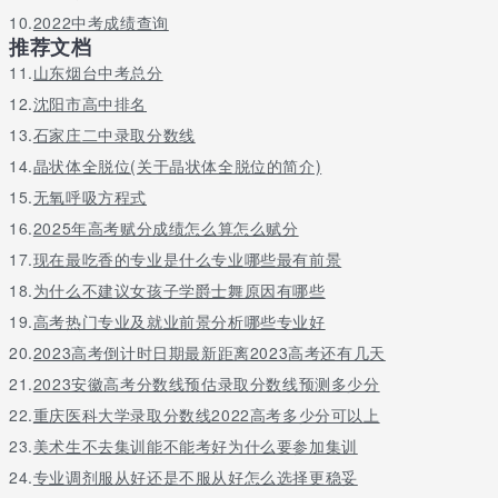
10.
2022中考成绩查询
以上内容参考 百度百科-辽宁传媒学院
推荐文档
以上内容参考 百度百科-长春工程学院
11.
山东烟台中考总分
12.
沈阳市高中排名
以上内容参考 百度百科-吉林工商学院
13.
石家庄二中录取分数线
以上内容参考 百度百科-牡丹江师范学院
14.
晶状体全脱位(关于晶状体全脱位的简介)
专业老师在线权威答疑 zy.offercoming.com上海的二本大学有哪些
15.
无氧呼吸方程式
问题一：2015年上海市二本大学排名，上海市二本大学有哪些 上
16.
2025年高考赋分成绩怎么算怎么赋分
海市
二本上游大学
17.
现在最吃香的专业是什么专业哪些最有前景
1．上海理工大学（上海市,本科）
18.
为什么不建议女孩子学爵士舞原因有哪些
2．上海师范大学（上海市,本科）
19.
高考热门专业及就业前景分析哪些专业好
3．上海海事大学（上海市，本科）
4．上海中医药大学（上海市，本科）
20.
2023高考倒计时日期最新距离2023高考还有几天
5．上海水产大学（上海市，本科）
21.
2023安徽高考分数线预估录取分数线预测多少分
6．上海音乐学院（上海市，本科）
22.
重庆医科大学录取分数线2022高考多少分可以上
7．上海戏剧学院（上海市，本科）
8．上海体育学院（上海市，本科）
23.
美术生不去集训能不能考好为什么要参加集训
二本中游大学
24.
专业调剂服从好还是不服从好怎么选择更稳妥
1．上海工程技术大学（上海市，本科）