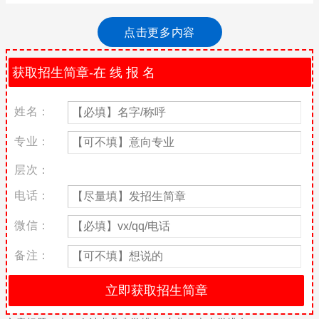
东北二本大学排名
点击更多内容
1、沈阳科技学院
位于辽宁省沈阳市，始建于1999年，前身为沈阳化工大学科亚学
院；2016年4月，经教育部批准，转设为独立设置的省属普通高等
学校。
姓名：
学校校区整体占地面积达41.96万平方米，建筑面积23.94万平方
米；下设8个系部，有31个本科专业。
专业：
2、辽宁传媒学院
层次：
坐落于辽宁省沈阳市，是辽宁省应用型大学建设试点高校、辽宁省
电话：
文化产业校企联盟理事长单位。
校园总占地面积1600亩，建筑面积47万平方米，分南北两个校区，
微信：
北校区正在建设中；下设11个二级学院，开设31个本科专业，5个
专科专业。
备注：
3、长春工程学院
位于长春市，是经教育部批准成立的一所以工学为主，管理学、理
学、艺术学、文学等多学科发展的省属普通本科高校。