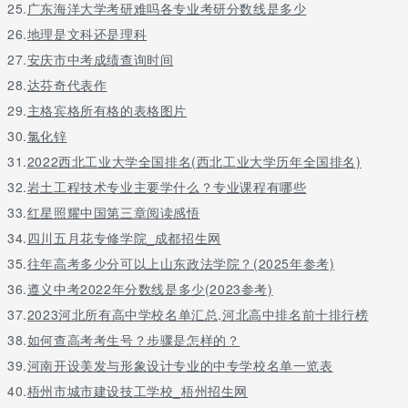
25.
广东海洋大学考研难吗各专业考研分数线是多少
2．上海电力学院（上海市，本科）
3．上海对外贸易学院（上海市，本科）
26.
地理是文科还是理科
4．上海政法学院（上海市，本科）
27.
安庆市中考成绩查询时间
二本下游大学
28.
达芬奇代表作
5．上海应用技术学院（上海市，本科)
6．上海金融学院（上海市，本科）
29.
主格宾格所有格的表格图片
7．上海立信会计学院（上海市，本科）
30.
氯化锌
8．上海商学院（上海市，本科）
31.
2022西北工业大学全国排名(西北工业大学历年全国排名)
9. 复旦大学上海视觉艺术学院(上海市,独立本科)
10．复旦大学太平洋金融学院(上海市,独立本科)
32.
岩土工程技术专业主要学什么？专业课程有哪些
11. 上海外国语大学贤达学院(上海市,独立本科)
33.
红星照耀中国第三章阅读感悟
12. 上海师范大学天华学院(上海市,独立本科)
34.
四川五月花专修学院_成都招生网
13. 同济大学同科学院(上海市,独立本科)
14. 上海第二工业大学（上海市，本科）
35.
往年高考多少分可以上山东政法学院？(2025年参考)
15. 上海电机学院（上海市，本科）
36.
遵义中考2022年分数线是多少(2023参考)
16．上海建桥学院（上海市教委，本科）
37.
2023河北所有高中学校名单汇总,河北高中排名前十排行榜
17．上海杉达学院（上海市教委，本科）
38.
如何查高考考生号？步骤是怎样的？
问题二：上海有哪些二本大学 上海师范大学2014年上海二本各专
39.
河南开设美发与形象设计专业的中专学校名单一览表
业录取分数线上海师范大学（shanghai normal university），简
40.
梧州市城市建设技工学校_梧州招生网
称上师大或上海师大，是国家教育部与上海市人民 *** 共建的上海