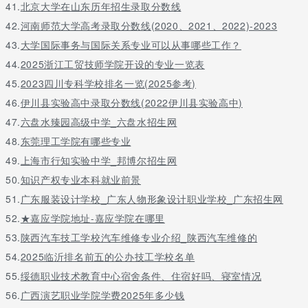
市属重点大学。
41.
北京大学在山东历年招生录取分数线
42.
河南师范大学高考录取分数线(2020、2021、2022)-2023
问题三：上海市二本大学有哪些 2016最新二本高校名单 1、2016
43.
大学国际事务与国际关系专业可以从事哪些工作？
年浙江省高职招生院校，包括了浙江金融职业学院、浙江经济职业
技术学院、浙江艺术职业学院、浙江旅游职业学院等35所院校，学
44.
2025浙江工贸技师学院开设的专业一览表
校数量较2015年的15所，有了大幅度提高。浙江艺术职业学院
45.
2023四川专科学校排名一览(2025参考)
2016年仍然有高职自主招生，具体招生专业可以咨询学校。
46.
伊川县实验高中录取分数线(2022伊川县实验高中)
问题四：上海有哪些二本大学？ 上海二本大学排名 学校名称 录取
47.
六盘水臻园高级中学_六盘水招生网
批次 录取线差 分数线 录取平均分
48.
东莞理工学院有哪些专业
1 上海海关学院 本科二批 81 348(第二批 429
49.
上海市行知实验中学_邦博尔招生网
2 上海金融学院 本科二批 69 348(第二批 417
3 上海中医药大学 本科二批 68 348(第二批) 416
50.
知识产权专业本科就业前景
4 上海立信会计学院 本科二批 66 348(第二批) 414
51.
广东服装设计学校_广东人物形象设计职业学校_广东招生网
5 上海师范大学 本科二批 65 348(第二批 413
52.
★嘉应学院地址-嘉应学院在哪里
6 上海商学院 本科二批 56 348(第二批) 404
7 上海工程技术大学 本科二批 53 348(第二批) 401
53.
陕西汽车技工学校汽车维修专业介绍_陕西汽车维修的
8 上海政法学院 本科二批 50 348(第二批 398
54.
2025临沂排名前五的公办技工学校名单
9 上海第二工业大学 本科二批 45 348(第二批) 393
55.
绥德职业技术教育中心宿舍条件、住宿好吗、寝室情况
10 上海电力学院 本科二批 43 348(第二批) 391
11 上海海洋大学 本科二批 42 348(第二批) 390
56.
广西演艺职业学院学费2025年多少钱
12 上海体育学院 本科二批 40 348(第二批) 388