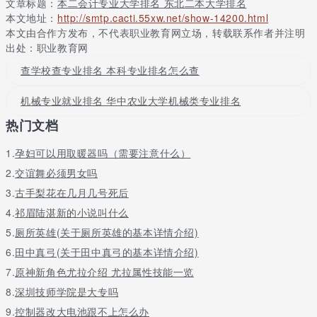
文章标题：
本二会计专业大学排名 东北二本大学排名
本文地址：
http://smtp.cacti.55xw.net/show-14200.html
学校有湖东和湖西两个校区，占地总面积45.8万平方米；设有22个
本文由合作方发布，不代表职业教育网立场，转载联系作者并注明
教学机构，开设59个本科专业，有16个硕士研究生专业培养方向。
出处：职业教育网
4、吉林工商学院
查学校查专业排名 本科专业排名怎么查
位于吉林省长春市，是一所经教育部批准设立的以本科教育为主、
专科教育为辅的财经性应用型本科院校，入选吉林省首批应用型试
机械专业就业排名 华中农业大学机械类专业排名
点本科院校，具备联合培养硕士研究生资格。
热门文档
学校占地面积达98.4万平方米，绿化面积38.4万平方米，建筑面积
达32.6万余平方米；设有13个教学单位，开设46个本科专业，16
1.
孕妇可以用取暖器吗（需要注意什么）
个专科专业。
2.
交谊舞必须男女吗
5、牡丹江师范学院
3.
古手梨花在几月几号死后
4.
祁眉陆湛新的小说叫什么
简称牡师院，位于黑龙江省牡丹江市爱民区，是国家级语言文字规
范化示范校、黑龙江省东南部地区教师教育研究中心、基础教育研
5.
厕所英雄(关于厕所英雄的基本详情介绍)
究中心和继续教育培训中心、黑龙江省对俄经贸人才培养基地。
6.
田中真弓(关于田中真弓的基本详情介绍)
学校占地面积68.35万平方米，校舍建筑面积32.60万平方米；设有
7.
原神新角色尤拉介绍 尤拉属性技能一览
20个二级学院，开设有本科专业58个。
8.
深圳技师学院是大专吗
以上内容参考 百度百科-沈阳科技学院
9.
控制器改大电池跟不上怎么办