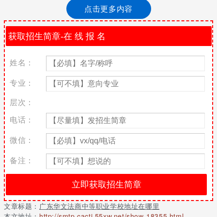
师资力量等还收到学校的具体位置的影响，学校的地理位置直接影
点击更多内容
响了学生的报考情况，下面老师就给大家带来广东华文法商中等职
业学校的具体地址。学生在入学之前也需要根据广东华文法商中等
职业学校的地址来规划去学校的路线。
广东华文法商中等职业学校地址：广州广汕一路49号
姓名：
广东华文法商中等职业学校拓展阅读
专业：
广东华文法商中等职业学校(粤教2号)是经广东省教育厅批准备案的
中等职业学校，学校办学涵盖了“法律、商业、理工、经管、艺
层次：
术”等学科，致力于培养复合型中高级技术及管理人才。
电话：
学校坐落在广州市天河区龙洞广汕路旁，占地面积100多亩，该区
高校林立，学术氛围浓厚，交通便利，环境优美，校内绿草如茵，
微信：
果木成林，实为莘莘学子求学之佳处。学校拥有价值1000多万先进
的教学仪器设备，设有多媒体室，语音室，网络计算机房，图书
备注：
馆。我校还设有完善的专业实训场地，如会计模拟实验室，数控与
模具加工中心，汽修实训中心，服装设计实训中心，有力的保障了
学生实操的需要。学校生活与文体活动设施齐全，学生公寓宽敞明
亮，有独立卫生间，配有宿舍电话网络、校园网络、太阳能热水系
文章标题：
广东华文法商中等职业学校地址在哪里
统、直饮水系统，洗衣系统等，管理规范，条件舒适。
本文地址：
http://smtp.cacti.55xw.net/show-18355.html