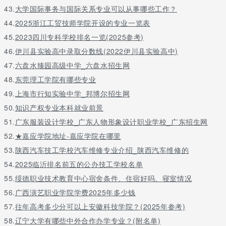
43.
大学国际事务与国际关系专业可以从事哪些工作？
44.
2025浙江工贸技师学院开设的专业一览表
45.
2023四川专科学校排名一览(2025参考)
46.
伊川县实验高中录取分数线(2022伊川县实验高中)
47.
六盘水臻园高级中学_六盘水招生网
48.
东莞理工学院有哪些专业
49.
上海市行知实验中学_邦博尔招生网
50.
知识产权专业本科就业前景
51.
广东服装设计学校_广东人物形象设计职业学校_广东招生网
52.
★嘉应学院地址-嘉应学院在哪里
53.
陕西汽车技工学校汽车维修专业介绍_陕西汽车维修的
54.
2025临沂排名前五的公办技工学校名单
55.
绥德职业技术教育中心宿舍条件、住宿好吗、寝室情况
56.
广西演艺职业学院学费2025年多少钱
57.
往年高考多少分可以上安徽科技学院？(2025年参考)
58.
辽宁大学有哪些中外合作办学专业？(附名单)