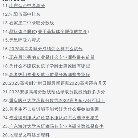
靠左前方行驶，从永福路到广园快速路，行驶2.1公里
11.
山东烟台中考总分
靠左前方行驶，进入广园快速路，行驶40米
12.
沈阳市高中排名
13.
石家庄二中录取分数线
靠左前方行驶，从广园快速路到禺东西路，行驶50米
14.
晶状体全脱位(关于晶状体全脱位的简介)
请直行，进入广汕一路，行驶1.3公里
15.
无氧呼吸方程式
靠右前方行驶，进入广汕一路辅路，行驶490米
16.
2025年高考赋分成绩怎么算怎么赋分
左转，从广汕一路辅路到广汕一路49号，行驶70米
17.
现在最吃香的专业是什么专业哪些最有前景
18.
为什么不建议女孩子学爵士舞原因有哪些
广东华文法商中等职业学校乘车查询入口：http://map.baidu.com/
19.
高考热门专业及就业前景分析哪些专业好
景点：雁南飞茶田度假村，为粤东第一家aaaa-旅游景区，是由广
20.
2023高考倒计时日期最新距离2023高考还有几天
东宝丽华集团公司于1995年1月投资开发的，占地总面积4.50平方
公里，1997年10月8日对外营业。度假村背靠阴那山省级风景名胜
21.
2023安徽高考分数线预估录取分数线预测多少分
区，是一个融茶叶生产、生态公益林改造、园林绿化、旅游观光、
22.
重庆医科大学录取分数线2022高考多少分可以上
度假于一体的生态农业示范基地和旅游度假村。围龙大酒店建筑工
23.
美术生不去集训能不能考好为什么要参加集训
艺精湛，2005年荣获建设部授予的“鲁班奖”。景区以茶文化为主
题，处处是群山环抱，百花繁盛，茶田叠嶂，四季如春的自然景
24.
专业调剂服从好还是不服从好怎么选择更稳妥
观。雁南飞神石是度假村的标志性建筑，上面刻有“雁南飞、茶中
25.
广东海洋大学考研难吗各专业考研分数线是多少
情”六个大字，“雁南飞”这个富有诗意的名字寓意客家人对“北雁南
26.
地理是文科还是理科
飞”的根本认同：“茶中情”表达了雁南飞经茶文化为内涵，与茶结