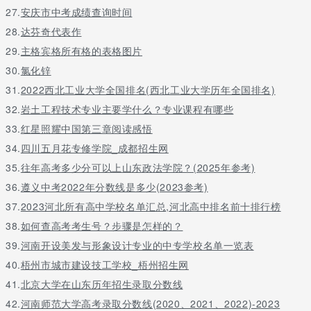
缘，与茶会友，与茶传情。
27.
安庆市中考成绩查询时间
28.
达芬奇代表作
以上就是关于广东华文法商中等职业学校地址在哪里的介绍，更多
29.
主格宾格所有格的表格图片
问题请留言或者咨询老师呢
30.
氯化锌
31.
2022西北工业大学全国排名(西北工业大学历年全国排名)
32.
岩土工程技术专业主要学什么？专业课程有哪些
33.
红星照耀中国第三章阅读感悟
34.
四川五月花专修学院_成都招生网
35.
往年高考多少分可以上山东政法学院？(2025年参考)
36.
遵义中考2022年分数线是多少(2023参考)
37.
2023河北所有高中学校名单汇总,河北高中排名前十排行榜
38.
如何查高考考生号？步骤是怎样的？
39.
河南开设美发与形象设计专业的中专学校名单一览表
40.
梧州市城市建设技工学校_梧州招生网
41.
北京大学在山东历年招生录取分数线
42.
河南师范大学高考录取分数线(2020、2021、2022)-2023