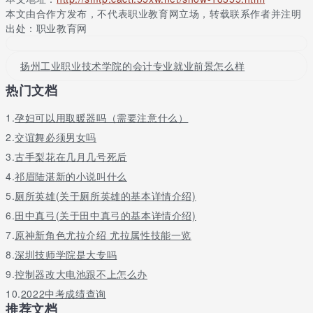
学校教学师资力量雄厚，具有中高级职称的教师占65，教师理论水
本文由合作方发布，不代表职业教育网立场，转载联系作者并注明
平高，职业技能强，是社会最需要的“双师型”教师。学校管理严
出处：职业教育网
格，治学严谨，实行“以人为本”的教学管理方式，专职班主任是学
生的良师益友，负责学生的思想教育工作，掌握学生的学习、生活
扬州工业职业技术学院的会计专业就业前景怎么样
及思想动态，并且经常与家长沟通，汇报学生在校情况，能针对学
生的特长，加以引导。学校对优秀学生实行“奖学金制度”，以帮助
热门文档
和激励学生以优异的成绩完成学业。
1.
孕妇可以用取暖器吗（需要注意什么）
广州火车站
2.
交谊舞必须男女吗
进入环市西路，行驶290米
3.
古手梨花在几月几号死后
左转，进入站前路，行驶290米
4.
祁眉陆湛新的小说叫什么
右转，进入站南路，行驶220米
5.
厕所英雄(关于厕所英雄的基本详情介绍)
6.
田中真弓(关于田中真弓的基本详情介绍)
右转，进入环市西路，行驶290米
7.
原神新角色尤拉介绍 尤拉属性技能一览
请直行，进入内环路，行驶4.8公里
8.
深圳技师学院是大专吗
靠左前方行驶，从内环路到永福路，行驶320米
9.
控制器改大电池跟不上怎么办
请直行，进入永福路，行驶320米
10.
2022中考成绩查询
推荐文档