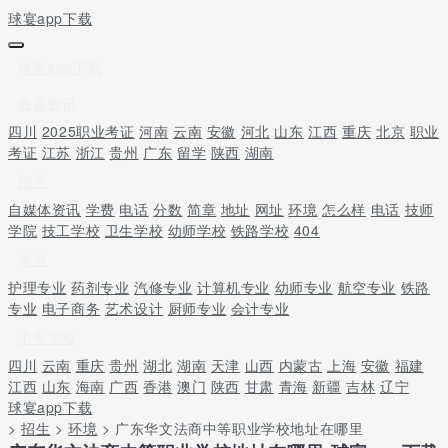
球宴app下载
球宴app下载
教育资讯
四川
2025职业考证
河南
云南
安徽
河北
山东
江西
重庆
北京
职业
考证
江苏
浙江
贵州
广东
留学
陕西
湖南
招生
自媒体资讯
学费
电话
分数
简章
地址
网址
环境
怎么样
电话
技师
学院
技工学校
卫生学校
幼师学校
铁路学校
404
专业
护理专业
药剂专业
汽修专业
计算机专业
幼师专业
航空专业
铁路
专业
电子商务
艺术设计
厨师专业
会计专业
中专学校
四川
云南
重庆
贵州
湖北
湖南
天津
山西
内蒙古
上海
安徽
福建
江西
山东
海南
广西
香港
澳门
陕西
甘肃
青海
新疆
吉林
辽宁
球宴app下载
>
招生
>
环境
> 广东华文法商中等职业学校地址在哪里