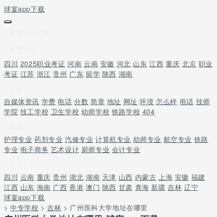
球宴app下载
球宴app下载
教育资讯
四川
2025职业考证
河南
云南
安徽
河北
山东
江西
重庆
北京
职业
考证
江苏
浙江
贵州
广东
留学
陕西
湖南
招生
自媒体资讯
学费
电话
分数
简章
地址
网址
环境
怎么样
电话
技师
学院
技工学校
卫生学校
幼师学校
铁路学校
404
专业
护理专业
药剂专业
汽修专业
计算机专业
幼师专业
航空专业
铁路
专业
电子商务
艺术设计
厨师专业
会计专业
中专学校
四川
云南
重庆
贵州
湖北
湖南
天津
山西
内蒙古
上海
安徽
福建
江西
山东
海南
广西
香港
澳门
陕西
甘肃
青海
新疆
吉林
辽宁
球宴app下载
>
中专学校
>
吉林
> 广州医科大学地址在哪里