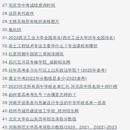
27.
安庆市中考成绩查询时间
28.
达芬奇代表作
29.
主格宾格所有格的表格图片
30.
氯化锌
31.
2022西北工业大学全国排名(西北工业大学历年全国排名)
32.
岩土工程技术专业主要学什么？专业课程有哪些
33.
红星照耀中国第三章阅读感悟
34.
四川五月花专修学院_成都招生网
35.
往年高考多少分可以上山东政法学院？(2025年参考)
36.
遵义中考2022年分数线是多少(2023参考)
37.
2023河北所有高中学校名单汇总,河北高中排名前十排行榜
38.
如何查高考考生号？步骤是怎样的？
39.
河南开设美发与形象设计专业的中专学校名单一览表
40.
梧州市城市建设技工学校_梧州招生网
41.
北京大学在山东历年招生录取分数线
42.
河南师范大学高考录取分数线(2020、2021、2022)-2023