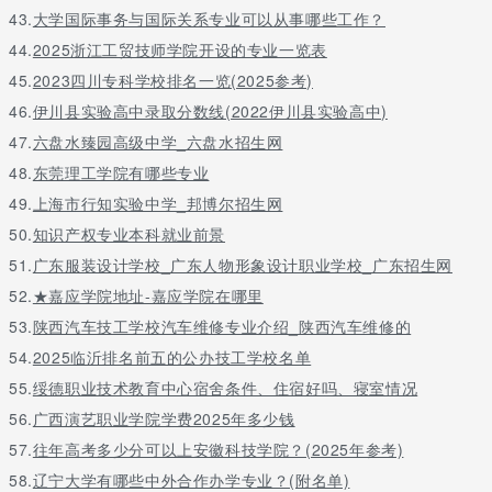
43.
大学国际事务与国际关系专业可以从事哪些工作？
44.
2025浙江工贸技师学院开设的专业一览表
45.
2023四川专科学校排名一览(2025参考)
46.
伊川县实验高中录取分数线(2022伊川县实验高中)
47.
六盘水臻园高级中学_六盘水招生网
48.
东莞理工学院有哪些专业
49.
上海市行知实验中学_邦博尔招生网
50.
知识产权专业本科就业前景
51.
广东服装设计学校_广东人物形象设计职业学校_广东招生网
52.
★嘉应学院地址-嘉应学院在哪里
53.
陕西汽车技工学校汽车维修专业介绍_陕西汽车维修的
54.
2025临沂排名前五的公办技工学校名单
55.
绥德职业技术教育中心宿舍条件、住宿好吗、寝室情况
56.
广西演艺职业学院学费2025年多少钱
57.
往年高考多少分可以上安徽科技学院？(2025年参考)
58.
辽宁大学有哪些中外合作办学专业？(附名单)