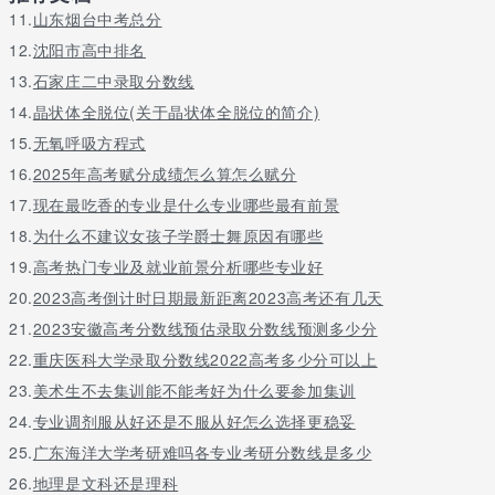
窥镜外科研究开发中心。呼吸疾病研究所实验室是广东省属高校中
11.
山东烟台中考总分
唯一一个国家重点实验室(筹),另外拥有省厅级重点实验室2个、市
12.
沈阳市高中排名
局级重点实验室12个。
13.
石家庄二中录取分数线
广州医科大学地图：
14.
晶状体全脱位(关于晶状体全脱位的简介)
以上有关广州医科大学地址在哪里的内容来源于网络信息，主
15.
无氧呼吸方程式
要目的是为同学们做参考之用，更多精准信息请同学们根据学校球
16.
2025年高考赋分成绩怎么算怎么赋分
宴app下载官网或是通过网页右侧的球宴app下载的联系方式向网站
在线老师咨询。
17.
现在最吃香的专业是什么专业哪些最有前景
18.
为什么不建议女孩子学爵士舞原因有哪些
以上就是关于广州医科大学地址在哪里的介绍，更多问题请留言或
19.
高考热门专业及就业前景分析哪些专业好
者咨询老师呢
20.
2023高考倒计时日期最新距离2023高考还有几天
21.
2023安徽高考分数线预估录取分数线预测多少分
22.
重庆医科大学录取分数线2022高考多少分可以上
23.
美术生不去集训能不能考好为什么要参加集训
24.
专业调剂服从好还是不服从好怎么选择更稳妥
25.
广东海洋大学考研难吗各专业考研分数线是多少
26.
地理是文科还是理科