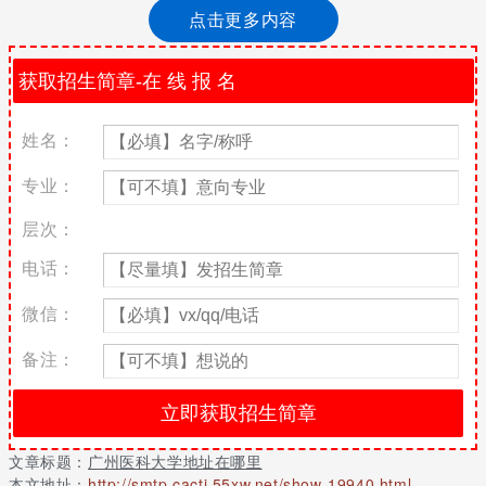
的招生方面的信息可以直接咨询网站的在线老师，向他们进行咨询.
点击更多内容
一、广州医科大学地址
广州医科大学创办于1958年，是一所以医学为优势和特色的广
州市属重点高校，教育部“卓越医生教育培养计划”试点高校。学校
东风西校区坐落于广州的中心地带，番禺校区地处珠江之畔新造
姓名：
镇。据2016年5月学校球宴app下载官网显示，学校设16个二级学
院，8所直属附属医院和10所非直属附属医院。
专业：
广州医科大学地址：广州市番禺区新造镇
层次：
二、广州医科大学乘车路线
电话：
公交线路：387路 → 地铁4号线 → 地铁8号线 → 地铁2号线
微信：
→ 2路，全程约27.6公里
备注：
1、从广东药学院步行约300米,到达华工北路(南国会国际会议
中心)站
2、乘坐387路,经过4站, 到达综合商业南区站
3、步行约190米,到达大学城南站
文章标题：
广州医科大学地址在哪里
本文地址：
http://smtp.cacti.55xw.net/show-19940.html