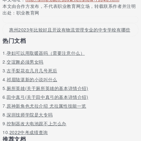
4、乘坐地铁4号线,经过3站, 到达万胜围站
本文由合作方发布，不代表职业教育网立场，转载联系作者并注明
出处：职业教育网
5、乘坐地铁8号线,经过9站, 到达昌岗站
6、乘坐地铁2号线,经过5站, 到达纪念堂站
惠州2023年比较好且开设有物流管理专业的中专学校有哪些
7、步行约170米,到达中山纪念堂(市总工会)站
热门文档
8、乘坐2路,经过1站, 到达广医站
1.
孕妇可以用取暖器吗（需要注意什么）
三、广州医科大学周边环境
2.
交谊舞必须男女吗
截至2014年，学校规划总面积2083亩(约138.9万平方米)，占
3.
古手梨花在几月几号死后
地面积1281亩(约合78.9万平方米)。建筑面积20.69万平方米，教
4.
祁眉陆湛新的小说叫什么
学行政用房面积10.53万平方米，宿舍面积3.88万平方米，运动场
面积2.28万平方米，学校拥有8所直属医院，东风路主校区坐落于
5.
厕所英雄(关于厕所英雄的基本详情介绍)
广州的中心地带，南依越秀山，北傍流花湖。总占地面积1500亩的
6.
田中真弓(关于田中真弓的基本详情介绍)
番禺校区正于2014年秋季开始使用。
7.
原神新角色尤拉介绍 尤拉属性技能一览
四、广州医科大学地图
8.
深圳技师学院是大专吗
广州医科大学设有呼吸疾病研究所、蛇毒研究所、神经科学研
9.
控制器改大电池跟不上怎么办
究所、化学致癌研究所、肿瘤研究所、人文社会科学研究所、妇产
10.
2022中考成绩查询
科学研究所等7个直属研究所。设有广东省伦理学研究中心、广东省
推荐文档