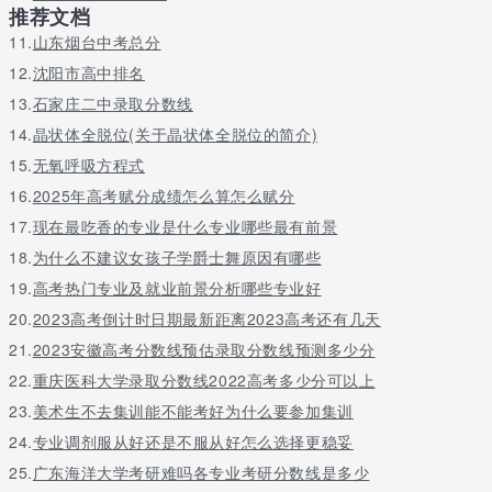
推荐文档
体育人才成长过程中每一阶段的全面培养。?
11.
山东烟台中考总分
12.
沈阳市高中排名
关于更多广州体育职业技术学院体育保健专业怎么样?都要学些什
13.
石家庄二中录取分数线
么?请留言或者咨询老师
14.
晶状体全脱位(关于晶状体全脱位的简介)
15.
无氧呼吸方程式
16.
2025年高考赋分成绩怎么算怎么赋分
17.
现在最吃香的专业是什么专业哪些最有前景
18.
为什么不建议女孩子学爵士舞原因有哪些
19.
高考热门专业及就业前景分析哪些专业好
20.
2023高考倒计时日期最新距离2023高考还有几天
21.
2023安徽高考分数线预估录取分数线预测多少分
22.
重庆医科大学录取分数线2022高考多少分可以上
23.
美术生不去集训能不能考好为什么要参加集训
24.
专业调剂服从好还是不服从好怎么选择更稳妥
25.
广东海洋大学考研难吗各专业考研分数线是多少