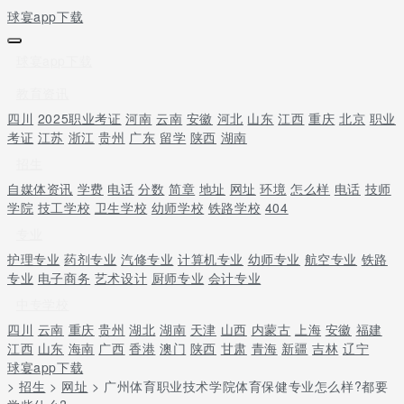
球宴app下载
球宴app下载
教育资讯
四川
2025职业考证
河南
云南
安徽
河北
山东
江西
重庆
北京
职业
考证
江苏
浙江
贵州
广东
留学
陕西
湖南
招生
自媒体资讯
学费
电话
分数
简章
地址
网址
环境
怎么样
电话
技师
学院
技工学校
卫生学校
幼师学校
铁路学校
404
专业
护理专业
药剂专业
汽修专业
计算机专业
幼师专业
航空专业
铁路
专业
电子商务
艺术设计
厨师专业
会计专业
中专学校
四川
云南
重庆
贵州
湖北
湖南
天津
山西
内蒙古
上海
安徽
福建
江西
山东
海南
广西
香港
澳门
陕西
甘肃
青海
新疆
吉林
辽宁
球宴app下载
>
招生
>
网址
> 广州体育职业技术学院体育保健专业怎么样?都要