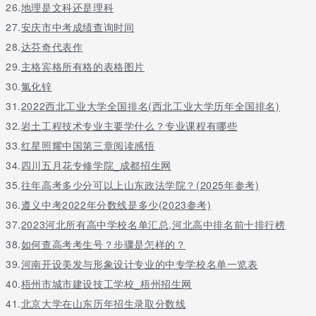
26.
地理是文科还是理科
27.
安庆市中考成绩查询时间
28.
达芬奇代表作
29.
主格宾格所有格的表格图片
30.
氯化锌
31.
2022西北工业大学全国排名(西北工业大学历年全国排名)
32.
岩土工程技术专业主要学什么？专业课程有哪些
33.
红星照耀中国第三章阅读感悟
34.
四川五月花专修学院_成都招生网
35.
往年高考多少分可以上山东政法学院？(2025年参考)
36.
遵义中考2022年分数线是多少(2023参考)
37.
2023河北所有高中学校名单汇总,河北高中排名前十排行榜
38.
如何查高考考生号？步骤是怎样的？
39.
河南开设美发与形象设计专业的中专学校名单一览表
40.
梧州市城市建设技工学校_梧州招生网
41.
北京大学在山东历年招生录取分数线