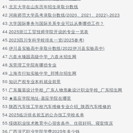
41.
北京大学在山东历年招生录取分数线
42.
河南师范大学高考录取分数线(2020、2021、2022)-2023
43.
大学国际事务与国际关系专业可以从事哪些工作？
44.
2025浙江工贸技师学院开设的专业一览表
45.
2023四川专科学校排名一览(2025参考)
46.
伊川县实验高中录取分数线(2022伊川县实验高中)
47.
六盘水臻园高级中学_六盘水招生网
48.
东莞理工学院有哪些专业
49.
上海市行知实验中学_邦博尔招生网
50.
知识产权专业本科就业前景
51.
广东服装设计学校_广东人物形象设计职业学校_广东招生网
52.
★嘉应学院地址-嘉应学院在哪里
53.
陕西汽车技工学校汽车维修专业介绍_陕西汽车维修的
54.
2025临沂排名前五的公办技工学校名单
55.
绥德职业技术教育中心宿舍条件、住宿好吗、寝室情况
56.
广西演艺职业学院学费2025年多少钱