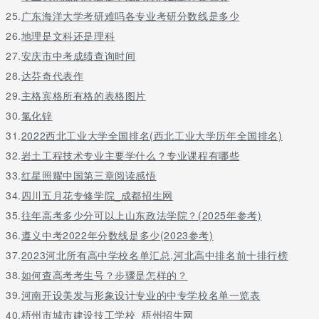
25.
广东海洋大学考研难吗各专业考研分数线是多少
26.
地理是文科还是理科
27.
安庆市中考成绩查询时间
28.
达芬奇代表作
29.
主格宾格所有格的表格图片
30.
氯化锌
31.
2022西北工业大学全国排名(西北工业大学历年全国排名)
32.
岩土工程技术专业主要学什么？专业课程有哪些
33.
红星照耀中国第三章阅读感悟
34.
四川五月花专修学院_成都招生网
35.
往年高考多少分可以上山东政法学院？(2025年参考)
36.
遵义中考2022年分数线是多少(2023参考)
37.
2023河北所有高中学校名单汇总,河北高中排名前十排行榜
38.
如何查高考考生号？步骤是怎样的？
39.
河南开设美发与形象设计专业的中专学校名单一览表
40.
梧州市城市建设技工学校_梧州招生网