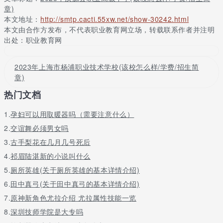
组，占地4000平方米。1989年又购买红光知青房、小酒厂。2003
章)
年，学校进行维修(打水泥地面、维修房屋，美化校园环境、完善教
本文地址：
http://smtp.cacti.55xw.net/show-30242.html
育设备等)投入10万元。2004年，投资42万元，建筑面积1080平方
本文由合作方发布，不代表职业教育网立场，转载联系作者并注明
米的综合教学楼，9月投入使用。投资36万，建筑面积800平方米的
出处：职业教育网
男生公寓，9月投入使用。投资15万元，购买办公桌椅、学生课
桌、黑板等工具。投资20余万远，购买电脑53台，以及电脑桌等。
投资2.4万余元，改造学生厨房宿舍区水观。
2023年上海市杨浦职业技术学校(该校怎么样/学费/招生简
章)
关于更多2023年汉源县职业高级中学(该校怎么样/学费/招生简章)
热门文档
的知识请留言私信老师
1.
孕妇可以用取暖器吗（需要注意什么）
2.
交谊舞必须男女吗
3.
古手梨花在几月几号死后
4.
祁眉陆湛新的小说叫什么
5.
厕所英雄(关于厕所英雄的基本详情介绍)
6.
田中真弓(关于田中真弓的基本详情介绍)
7.
原神新角色尤拉介绍 尤拉属性技能一览
8.
深圳技师学院是大专吗