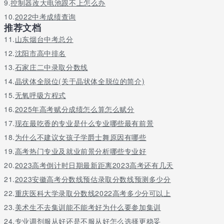
9.
控制器改大电池跟不上怎么办
10.
2022中考成绩查询
推荐文档
11.
山东烟台中考总分
12.
沈阳市高中排名
13.
石家庄二中录取分数线
14.
晶状体全脱位(关于晶状体全脱位的简介)
15.
无氧呼吸方程式
16.
2025年高考赋分成绩怎么算怎么赋分
17.
现在最吃香的专业是什么专业哪些最有前景
18.
为什么不建议女孩子学爵士舞原因有哪些
19.
高考热门专业及就业前景分析哪些专业好
20.
2023高考倒计时日期最新距离2023高考还有几天
21.
2023安徽高考分数线预估录取分数线预测多少分
22.
重庆医科大学录取分数线2022高考多少分可以上
23.
美术生不去集训能不能考好为什么要参加集训
24.
专业调剂服从好还是不服从好怎么选择更稳妥