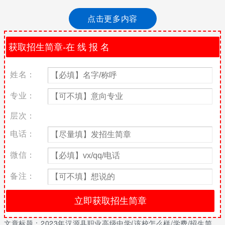
枣林村六组 学历形式：全日制 建校时间：1982年 院校地址：雅安
点击更多内容
市汉源县九襄镇枣林村六组 主要专业：液压与气动技术专业知识产
权管理专业铁道工程技术专业信息管理与信息系统专业
2023年汉源县职业高级中学(该校怎么样/学费/招生简章)
汉源县职业高级中学简介：
姓名：
成拥有初中、高中两种学历教育，是汉源县唯一的一所中等职
业学校，设有国家职业技能鉴定站和国家首批再就业培训基地——
专业：
四川省计算机考试考点和四川省英语等级考试考点，家电维修等级
鉴定站。
层次：
1982年成立，原址在九襄镇大木村五组三教庵农业初中的基础
电话：
上成立，1983年，迁入九襄镇红光村二组，原红光小学，发展成拥
有初中、高中两种学历教育，是汉源县唯一的一所中等职业学校，
微信：
设有国家职业技能鉴定站和国家首批再就业培训基地——四川省计
算机考试考点和四川省英语等级考试考点，家电维修等级鉴定站。
备注：
汉源县职业高级中学坐落于汉源县文化、经济、交通重镇九襄，国
道108线东侧，这里环境幽静，是读书育人、成才的重要基地。
原址在九襄镇大木村五组三教庵，占地4000平方米，建筑面积
400平方米，固定资产2.3万元。1983年，迁入九襄镇红光村二
文章标题：
2023年汉源县职业高级中学(该校怎么样/学费/招生简