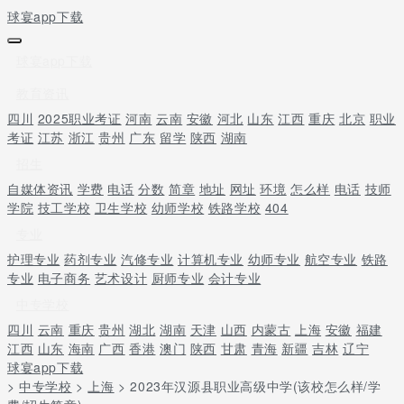
球宴app下载
球宴app下载
教育资讯
四川
2025职业考证
河南
云南
安徽
河北
山东
江西
重庆
北京
职业
考证
江苏
浙江
贵州
广东
留学
陕西
湖南
招生
自媒体资讯
学费
电话
分数
简章
地址
网址
环境
怎么样
电话
技师
学院
技工学校
卫生学校
幼师学校
铁路学校
404
专业
护理专业
药剂专业
汽修专业
计算机专业
幼师专业
航空专业
铁路
专业
电子商务
艺术设计
厨师专业
会计专业
中专学校
四川
云南
重庆
贵州
湖北
湖南
天津
山西
内蒙古
上海
安徽
福建
江西
山东
海南
广西
香港
澳门
陕西
甘肃
青海
新疆
吉林
辽宁
球宴app下载
>
中专学校
>
上海
> 2023年汉源县职业高级中学(该校怎么样/学