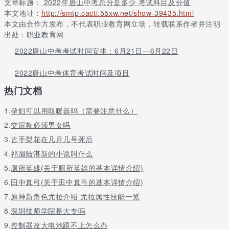
文章标题：
2022年唐山中考总分是多少 考试科目及分值
考试。具体安排意见是：语文、数学、外语、理科综合为全闭卷形
本文地址：
http://smtp.cacti.55xw.net/show-39435.html
式;文科综合为全开卷考试。除语文外，其余四科试卷均采用分卷形
本文由合作方发布，不代表职业教育网立场，转载联系作者并注明
式印制，即每科试卷分卷ⅰ和卷ⅱ两部分，其中，卷ⅰ为选择题，要求
出处：职业教育网
考生用2b铅笔将答案填涂在答题卡上，采用机器阅卷;卷ⅱ为非选择
题，要求考生将答案直接书写在试卷上，由人工阅卷。
2022唐山中考考试时间安排：6月21日—6月22日
在文科综合开卷考试中，考生可携带相关课程的教科书进入考场，
2022唐山中考体育考试时间及项目
其他资料不得带入考场。答卷时可以查阅准许携带的教科书，独立
答题，不得相互讨论、相互抄袭和互相借阅教科书。
热门文档
以上就是学校点评小编为大家整理的2018年唐山中考考试科目及分
1.
孕妇可以用取暖器吗（需要注意什么）
值，仅供参考!
2.
交谊舞必须男女吗
3.
古手梨花在几月几号死后
4.
祁眉陆湛新的小说叫什么
5.
厕所英雄(关于厕所英雄的基本详情介绍)
6.
田中真弓(关于田中真弓的基本详情介绍)
7.
原神新角色尤拉介绍 尤拉属性技能一览
8.
深圳技师学院是大专吗
9.
控制器改大电池跟不上怎么办