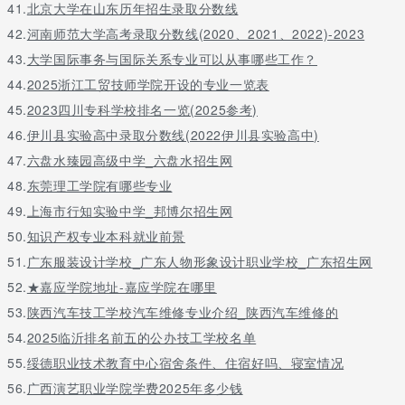
41.
北京大学在山东历年招生录取分数线
42.
河南师范大学高考录取分数线(2020、2021、2022)-2023
43.
大学国际事务与国际关系专业可以从事哪些工作？
44.
2025浙江工贸技师学院开设的专业一览表
45.
2023四川专科学校排名一览(2025参考)
46.
伊川县实验高中录取分数线(2022伊川县实验高中)
47.
六盘水臻园高级中学_六盘水招生网
48.
东莞理工学院有哪些专业
49.
上海市行知实验中学_邦博尔招生网
50.
知识产权专业本科就业前景
51.
广东服装设计学校_广东人物形象设计职业学校_广东招生网
52.
★嘉应学院地址-嘉应学院在哪里
53.
陕西汽车技工学校汽车维修专业介绍_陕西汽车维修的
54.
2025临沂排名前五的公办技工学校名单
55.
绥德职业技术教育中心宿舍条件、住宿好吗、寝室情况
56.
广西演艺职业学院学费2025年多少钱