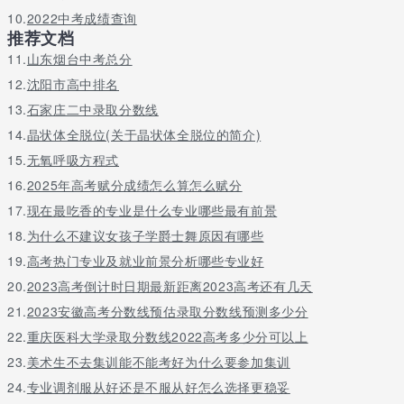
10.
2022中考成绩查询
推荐文档
11.
山东烟台中考总分
12.
沈阳市高中排名
13.
石家庄二中录取分数线
14.
晶状体全脱位(关于晶状体全脱位的简介)
15.
无氧呼吸方程式
16.
2025年高考赋分成绩怎么算怎么赋分
17.
现在最吃香的专业是什么专业哪些最有前景
18.
为什么不建议女孩子学爵士舞原因有哪些
19.
高考热门专业及就业前景分析哪些专业好
20.
2023高考倒计时日期最新距离2023高考还有几天
21.
2023安徽高考分数线预估录取分数线预测多少分
22.
重庆医科大学录取分数线2022高考多少分可以上
23.
美术生不去集训能不能考好为什么要参加集训
24.
专业调剂服从好还是不服从好怎么选择更稳妥