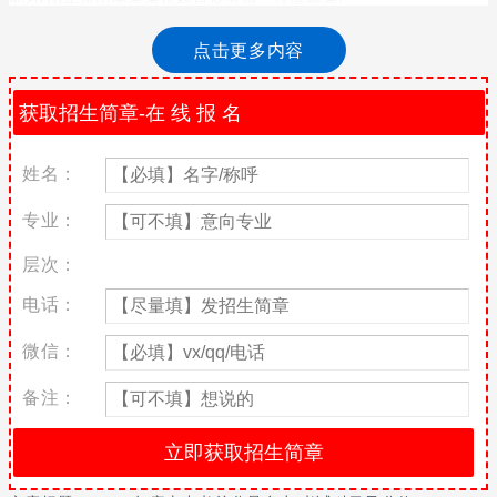
2018年唐山中考总分
点击更多内容
考试科目为6科，包括语文、数学、外语、理科综合(包括物理、化
学两门学科)、文科综合(包括思想品德、历史两门学科)、体育，总
分630分。(石家庄中考还会计入计算机10分跟实验10分)
姓名：
文化课考试总分600分。
唐山中考考试科目及分值
专业：
(1)考试科目及分值。语文120分，数学120分，外语120分(听力测
层次：
试30分，笔试部分90分)，理科综合120分(物理55分、化学35分，
电话：
综合题30分)，文科综合120分〔思想品德45分(其中民族团结教育
占7分)、历史45分，综合题30分〕。在文科综合科目中，思想品德
微信：
学科的命题范围是义务教育《思想品德课程标准(2011年版)》中规
定的法律、国情教育两个模块教学内容和2016年4月至2017年3月
备注：
间的国内外重大时事政治，以及全国统编民族团结教育教材《民族
常识(试行)》(初中版，人民出版社出版)中的教学内容。
(2)考试形式。初中毕业生升学考试要多样化，可根据各学科课程特
点，既有闭卷形式，也有开卷形式;除纸笔测试外，还安排外语听力