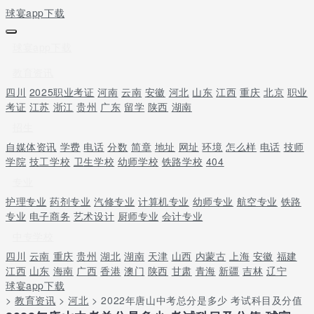
球宴app下载
球宴app下载
教育资讯
四川
2025职业考证
河南
云南
安徽
河北
山东
江西
重庆
北京
职业
考证
江苏
浙江
贵州
广东
留学
陕西
湖南
招生
自媒体资讯
学费
电话
分数
简章
地址
网址
环境
怎么样
电话
技师
学院
技工学校
卫生学校
幼师学校
铁路学校
404
专业
护理专业
药剂专业
汽修专业
计算机专业
幼师专业
航空专业
铁路
专业
电子商务
艺术设计
厨师专业
会计专业
中专学校
四川
云南
重庆
贵州
湖北
湖南
天津
山西
内蒙古
上海
安徽
福建
江西
山东
海南
广西
香港
澳门
陕西
甘肃
青海
新疆
吉林
辽宁
球宴app下载
>
教育资讯
>
河北
> 2022年唐山中考总分是多少 考试科目及分值