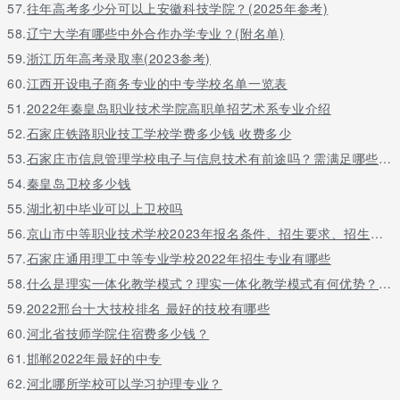
57.
往年高考多少分可以上安徽科技学院？(2025年参考)
58.
辽宁大学有哪些中外合作办学专业？(附名单)
59.
浙江历年高考录取率(2023参考)
60.
江西开设电子商务专业的中专学校名单一览表
51.
2022年秦皇岛职业技术学院高职单招艺术系专业介绍
52.
石家庄铁路职业技工学校学费多少钱 收费多少
53.
石家庄市信息管理学校电子与信息技术有前途吗？需满足哪些招生条件
54.
秦皇岛卫校多少钱
55.
湖北初中毕业可以上卫校吗
56.
京山市中等职业技术学校2023年报名条件、招生要求、招生对象
57.
石家庄通用理工中等专业学校2022年招生专业有哪些
58.
什么是理实一体化教学模式？理实一体化教学模式有何优势？(该校怎么样/学校简介)
59.
2022邢台十大技校排名 最好的技校有哪些
60.
河北省技师学院住宿费多少钱？
61.
邯郸2022年最好的中专
62.
河北哪所学校可以学习护理专业？