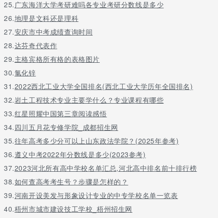
25.
广东海洋大学考研难吗各专业考研分数线是多少
26.
地理是文科还是理科
27.
安庆市中考成绩查询时间
28.
达芬奇代表作
29.
主格宾格所有格的表格图片
30.
氯化锌
31.
2022西北工业大学全国排名(西北工业大学历年全国排名)
32.
岩土工程技术专业主要学什么？专业课程有哪些
33.
红星照耀中国第三章阅读感悟
34.
四川五月花专修学院_成都招生网
35.
往年高考多少分可以上山东政法学院？(2025年参考)
36.
遵义中考2022年分数线是多少(2023参考)
37.
2023河北所有高中学校名单汇总,河北高中排名前十排行榜
38.
如何查高考考生号？步骤是怎样的？
39.
河南开设美发与形象设计专业的中专学校名单一览表
40.
梧州市城市建设技工学校_梧州招生网