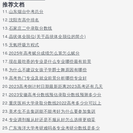
推荐文档
11.
山东烟台中考总分
12.
沈阳市高中排名
13.
石家庄二中录取分数线
14.
晶状体全脱位(关于晶状体全脱位的简介)
15.
无氧呼吸方程式
16.
2025年高考赋分成绩怎么算怎么赋分
17.
现在最吃香的专业是什么专业哪些最有前景
18.
为什么不建议女孩子学爵士舞原因有哪些
19.
高考热门专业及就业前景分析哪些专业好
20.
2023高考倒计时日期最新距离2023高考还有几天
21.
2023安徽高考分数线预估录取分数线预测多少分
22.
重庆医科大学录取分数线2022高考多少分可以上
23.
美术生不去集训能不能考好为什么要参加集训
24.
专业调剂服从好还是不服从好怎么选择更稳妥
25.
广东海洋大学考研难吗各专业考研分数线是多少