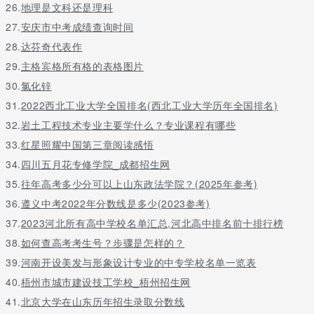
26.
地理是文科还是理科
27.
安庆市中考成绩查询时间
28.
达芬奇代表作
29.
主格宾格所有格的表格图片
30.
氯化锌
31.
2022西北工业大学全国排名(西北工业大学历年全国排名)
32.
岩土工程技术专业主要学什么？专业课程有哪些
33.
红星照耀中国第三章阅读感悟
34.
四川五月花专修学院_成都招生网
35.
往年高考多少分可以上山东政法学院？(2025年参考)
36.
遵义中考2022年分数线是多少(2023参考)
37.
2023河北所有高中学校名单汇总,河北高中排名前十排行榜
38.
如何查高考考生号？步骤是怎样的？
39.
河南开设美发与形象设计专业的中专学校名单一览表
40.
梧州市城市建设技工学校_梧州招生网
41.
北京大学在山东历年招生录取分数线