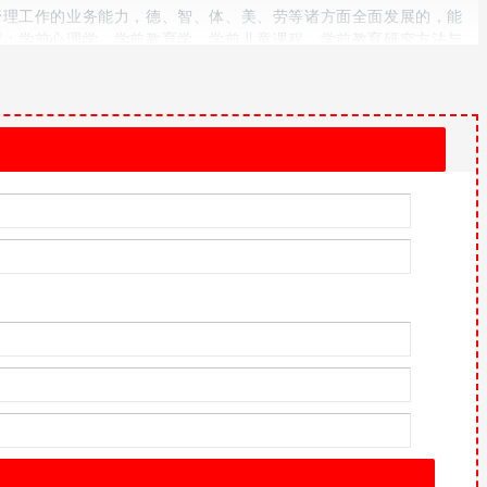
管理工作的业务能力，德、智、体、美、劳等诸方面全面发展的，能
程：学前心理学、学前教育学、学前儿童课程、学前教育研究方法与
童数学教育、学前儿童游戏、儿童文学、幼儿园班级管理。