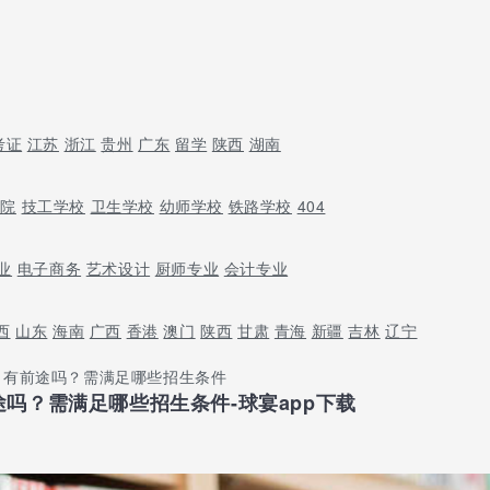
考证
江苏
浙江
贵州
广东
留学
陕西
湖南
学院
技工学校
卫生学校
幼师学校
铁路学校
404
业
电子商务
艺术设计
厨师专业
会计专业
西
山东
海南
广西
香港
澳门
陕西
甘肃
青海
新疆
吉林
辽宁
）有前途吗？需满足哪些招生条件
吗？需满足哪些招生条件-球宴app下载