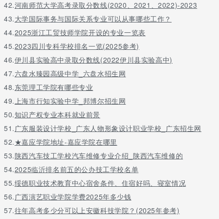
42.
河南师范大学高考录取分数线(2020、2021、2022)-2023
43.
大学国际事务与国际关系专业可以从事哪些工作？
44.
2025浙江工贸技师学院开设的专业一览表
45.
2023四川专科学校排名一览(2025参考)
46.
伊川县实验高中录取分数线(2022伊川县实验高中)
47.
六盘水臻园高级中学_六盘水招生网
48.
东莞理工学院有哪些专业
49.
上海市行知实验中学_邦博尔招生网
50.
知识产权专业本科就业前景
51.
广东服装设计学校_广东人物形象设计职业学校_广东招生网
52.
★嘉应学院地址-嘉应学院在哪里
53.
陕西汽车技工学校汽车维修专业介绍_陕西汽车维修的
54.
2025临沂排名前五的公办技工学校名单
55.
绥德职业技术教育中心宿舍条件、住宿好吗、寝室情况
56.
广西演艺职业学院学费2025年多少钱
57.
往年高考多少分可以上安徽科技学院？(2025年参考)