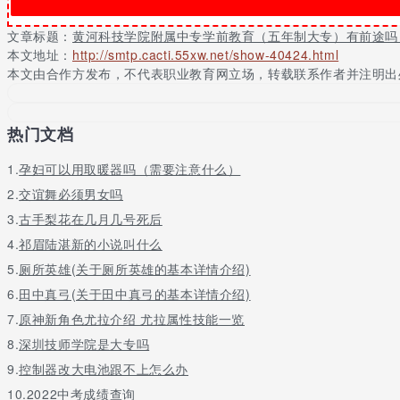
文章标题：
黄河科技学院附属中专学前教育（五年制大专）有前途吗
本文地址：
http://smtp.cacti.55xw.net/show-40424.html
本文由合作方发布，不代表职业教育网立场，转载联系作者并注明出
热门文档
1.
孕妇可以用取暖器吗（需要注意什么）
2.
交谊舞必须男女吗
3.
古手梨花在几月几号死后
4.
祁眉陆湛新的小说叫什么
5.
厕所英雄(关于厕所英雄的基本详情介绍)
6.
田中真弓(关于田中真弓的基本详情介绍)
7.
原神新角色尤拉介绍 尤拉属性技能一览
8.
深圳技师学院是大专吗
9.
控制器改大电池跟不上怎么办
10.
2022中考成绩查询