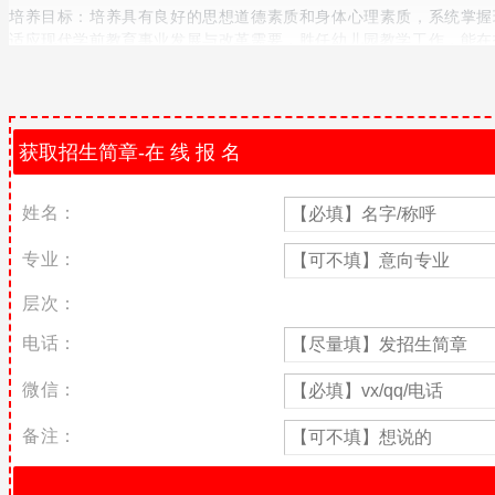
培养目标：培养具有良好的思想道德素质和身体心理素质，系统掌握
适应现代学前教育事业发展与改革需要，胜任幼儿园教学工作，能在
训练、学前儿童健康教育、学前儿童语言教育、学前儿童音乐教育、
专业类型：五年制大专
招生对象：应届初中毕业生
学制：5年
姓名：
学费：电询
专业：
层次：
电话：
微信：
备注：