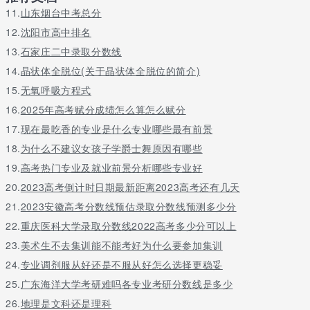
虑了你要求，并不意味着别的学校就不太好，因此学生们在掌握学
11.
山东烟台中考总分
校时，也不必非此即彼，学校仅有适不宜，沒有好坏之分。
12.
沈阳市高中排名
13.
石家庄二中录取分数线
关于更多广东省江南理工技工学校拓展阅读请留言或者咨询老师
14.
晶状体全脱位(关于晶状体全脱位的简介)
15.
无氧呼吸方程式
16.
2025年高考赋分成绩怎么算怎么赋分
17.
现在最吃香的专业是什么专业哪些最有前景
18.
为什么不建议女孩子学爵士舞原因有哪些
19.
高考热门专业及就业前景分析哪些专业好
20.
2023高考倒计时日期最新距离2023高考还有几天
21.
2023安徽高考分数线预估录取分数线预测多少分
22.
重庆医科大学录取分数线2022高考多少分可以上
23.
美术生不去集训能不能考好为什么要参加集训
24.
专业调剂服从好还是不服从好怎么选择更稳妥
25.
广东海洋大学考研难吗各专业考研分数线是多少
26.
地理是文科还是理科