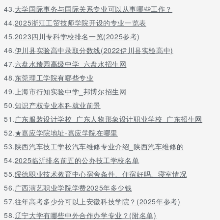
43.
大学国际事务与国际关系专业可以从事哪些工作？
44.
2025浙江工贸技师学院开设的专业一览表
45.
2023四川专科学校排名一览(2025参考)
46.
伊川县实验高中录取分数线(2022伊川县实验高中)
47.
六盘水臻园高级中学_六盘水招生网
48.
东莞理工学院有哪些专业
49.
上海市行知实验中学_邦博尔招生网
50.
知识产权专业本科就业前景
51.
广东服装设计学校_广东人物形象设计职业学校_广东招生网
52.
★嘉应学院地址-嘉应学院在哪里
53.
陕西汽车技工学校汽车维修专业介绍_陕西汽车维修的
54.
2025临沂排名前五的公办技工学校名单
55.
绥德职业技术教育中心宿舍条件、住宿好吗、寝室情况
56.
广西演艺职业学院学费2025年多少钱
57.
往年高考多少分可以上安徽科技学院？(2025年参考)
58.
辽宁大学有哪些中外合作办学专业？(附名单)