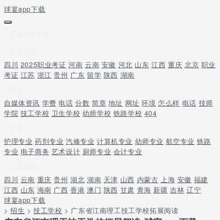
球宴app下载
球宴app下载
教育资讯
四川
2025职业考证
河南
云南
安徽
河北
山东
江西
重庆
北京
职业
考证
江苏
浙江
贵州
广东
留学
陕西
湖南
招生
自媒体资讯
学费
电话
分数
简章
地址
网址
环境
怎么样
电话
技师
学院
技工学校
卫生学校
幼师学校
铁路学校
404
专业
护理专业
药剂专业
汽修专业
计算机专业
幼师专业
航空专业
铁路
专业
电子商务
艺术设计
厨师专业
会计专业
中专学校
四川
云南
重庆
贵州
湖北
湖南
天津
山西
内蒙古
上海
安徽
福建
江西
山东
海南
广西
香港
澳门
陕西
甘肃
青海
新疆
吉林
辽宁
球宴app下载
>
招生
>
技工学校
> 广东省江南理工技工学校拓展阅读