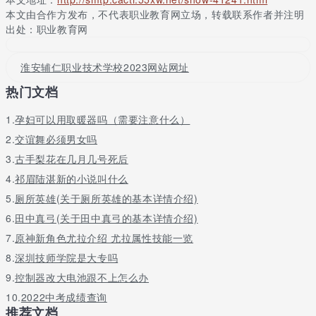
生就业淘宝直通车。
本文由合作方发布，不代表职业教育网立场，转载联系作者并注明
出处：职业教育网
广东省江南理工技工学校拓展阅读
学校高扬匠人文化艺术，紧抓内函基本建设，修建花果山水帘
淮安辅仁职业技术学校2023网站网址
洞、孔子像、米芾石，设定文化墙设计、宣传牌、电子显示屏，设
置校徽、校旗、校歌，到处，角角落落，以文化人，润物细无声;开
热门文档
设社团活动40好几个，吸收学员3000余名，按时举行文艺范儿、体
育文化、美育教育和安全性、心里健康文化教育等主题活动，正确
1.
孕妇可以用取暖器吗（需要注意什么）
引导学员充分发挥个性化专长，传送匠人精神，产生了蓬勃向上、
2.
交谊舞必须男女吗
奋发向上的校园内学习氛围。
3.
古手梨花在几月几号死后
好风凭借力，启航正有时候。在新时代中国特点高等职业教育
4.
祁眉陆湛新的小说叫什么
美好前景具体指导下，学校正深层次贯彻执行人社厅黄汉标局长来
5.
厕所英雄(关于厕所英雄的基本详情介绍)
院调查明确提出的“提升教学水平，提升办学层次”双高重要批示，
全方位打造出教学管理、课程管理、校企双制办校、招生宣传、后
6.
田中真弓(关于田中真弓的基本详情介绍)
勤服务、队伍管理六大“江南特点”的高等职业教育办校方式，努力
7.
原神新角色尤拉介绍 尤拉属性技能一览
创造 “有特点、有品位、有整体实力”的知名品牌技工院校发展趋势
8.
深圳技师学院是大专吗
之路。
9.
控制器改大电池跟不上怎么办
你挑选的学校，只有意味着学校合适你，而不可以意味着学校
10.
2022中考成绩查询
的好坏，每所学校都是有自身的好坏时，你挑选的学校或许恰好考
推荐文档