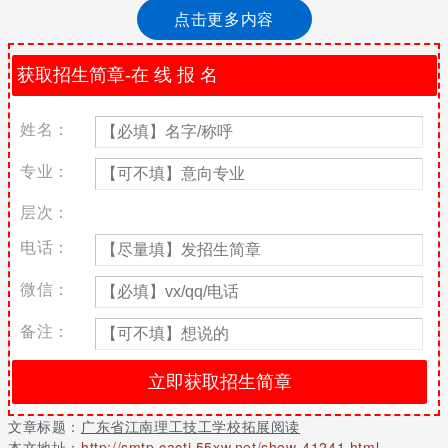
前，你是不清楚学校是不是合适你的，唯有你自身去掌握学校，你
点击更多内容
才会清晰，学校是不是合适你，接下去老师为大伙儿详细介绍学校
的一些状况，学生们能够了解一下，依据自身对学校的要求，分辨
是不是你想找的学校。
广东省江南理工技工学校介绍
姓名：
广东省江南理工技工学校是广东省重中之重技工院校。是广东
省中华礼仪示范性文化教育学校、广东省十佳先进单位。学校坚持
专业：
不懈立德树人、管理方法教书育人、服务育人、自然环境教书育
人，教学设施优异、校园内优美环境、师资队伍出色、管理方法提
层次：
升、教学水平出色，是一所学员钟爱、父母令人满意、公司五星好
电话：
评、社会发展称赞的好校园内。
广东省江南理工技工学校技术专业设定
微信：
学校以汽车修理、建筑装饰设计、整体形象设计、电梯轿厢技
备注：
术性、时装设计、学前教育为经常举行知名品牌技术专业，产生了
智能制造与商业会计一体两翼的重点学科管理体系，为社会发展运
输了很多好用技能型人才中高端人才。推行校企双制、工学一体的
办校方式，校企共创高手 个人工作室、实训高达20个;推进校企协
作，提升技术专业联合会基本建设，根据冠名赞助班、订单信息塑
文章标题：
广东省江南理工技工学校拓展阅读
造、毕业实习等方法，促进“产、教、学、研、销”统一，打开毕业
本文地址：
http://smtp.cacti.55xw.net/show-41241.html