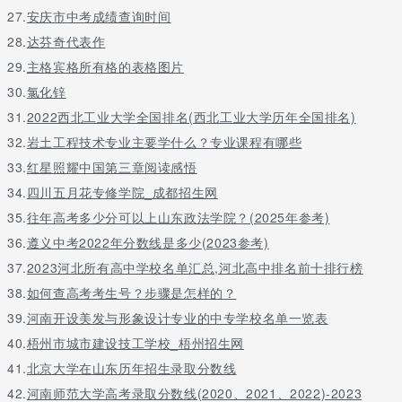
27.
安庆市中考成绩查询时间
28.
达芬奇代表作
29.
主格宾格所有格的表格图片
30.
氯化锌
31.
2022西北工业大学全国排名(西北工业大学历年全国排名)
32.
岩土工程技术专业主要学什么？专业课程有哪些
33.
红星照耀中国第三章阅读感悟
34.
四川五月花专修学院_成都招生网
35.
往年高考多少分可以上山东政法学院？(2025年参考)
36.
遵义中考2022年分数线是多少(2023参考)
37.
2023河北所有高中学校名单汇总,河北高中排名前十排行榜
38.
如何查高考考生号？步骤是怎样的？
39.
河南开设美发与形象设计专业的中专学校名单一览表
40.
梧州市城市建设技工学校_梧州招生网
41.
北京大学在山东历年招生录取分数线
42.
河南师范大学高考录取分数线(2020、2021、2022)-2023