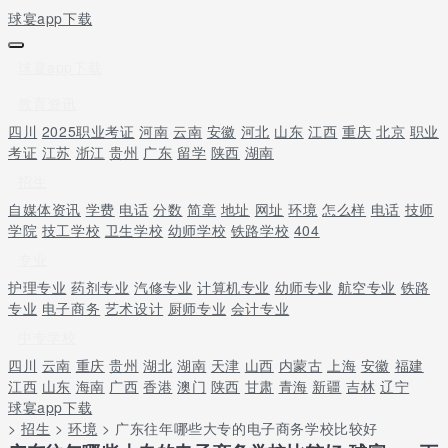
球宴app下载
球宴app下载
教育资讯
四川
2025职业考证
河南
云南
安徽
河北
山东
江西
重庆
北京
职业
考证
江苏
浙江
贵州
广东
留学
陕西
湖南
招生
自媒体资讯
学费
电话
分数
简章
地址
网址
环境
怎么样
电话
技师
学院
技工学校
卫生学校
幼师学校
铁路学校
404
专业
护理专业
药剂专业
汽修专业
计算机专业
幼师专业
航空专业
铁路
专业
电子商务
艺术设计
厨师专业
会计专业
中专学校
四川
云南
重庆
贵州
湖北
湖南
天津
山西
内蒙古
上海
安徽
福建
江西
山东
海南
广西
香港
澳门
陕西
甘肃
青海
新疆
吉林
辽宁
球宴app下载
>
招生
>
环境
> 广东往年哪些大专的电子商务学校比较好