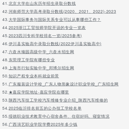
41.
北京大学在山东历年招生录取分数线
42.
河南师范大学高考录取分数线(2020、2021、2022)-2023
43.
大学国际事务与国际关系专业可以从事哪些工作？
44.
2025浙江工贸技师学院开设的专业一览表
45.
2023四川专科学校排名一览(2025参考)
46.
伊川县实验高中录取分数线(2022伊川县实验高中)
47.
六盘水臻园高级中学_六盘水招生网
48.
东莞理工学院有哪些专业
49.
上海市行知实验中学_邦博尔招生网
50.
知识产权专业本科就业前景
51.
广东服装设计学校_广东人物形象设计职业学校_广东招生网
52.
★嘉应学院地址-嘉应学院在哪里
53.
陕西汽车技工学校汽车维修专业介绍_陕西汽车维修的
54.
2025临沂排名前五的公办技工学校名单
55.
绥德职业技术教育中心宿舍条件、住宿好吗、寝室情况
56.
广西演艺职业学院学费2025年多少钱