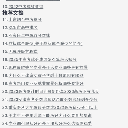
择。小编觉得同学们学会了这些技能之后，熟练了专业技能，才能
做自己想做的事，打好基础才能成事，可以计划安排自己未来的规
10.
2022中考成绩查询
推荐文档
划，朝着一步一步的前进。
11.
山东烟台中考总分
12.
沈阳市高中排名
关于更多广东往年哪些大专的电子商务学校比较好请留言或者咨询
13.
石家庄二中录取分数线
老师
14.
晶状体全脱位(关于晶状体全脱位的简介)
15.
无氧呼吸方程式
16.
2025年高考赋分成绩怎么算怎么赋分
17.
现在最吃香的专业是什么专业哪些最有前景
18.
为什么不建议女孩子学爵士舞原因有哪些
19.
高考热门专业及就业前景分析哪些专业好
20.
2023高考倒计时日期最新距离2023高考还有几天
21.
2023安徽高考分数线预估录取分数线预测多少分
22.
重庆医科大学录取分数线2022高考多少分可以上
23.
美术生不去集训能不能考好为什么要参加集训
24.
专业调剂服从好还是不服从好怎么选择更稳妥