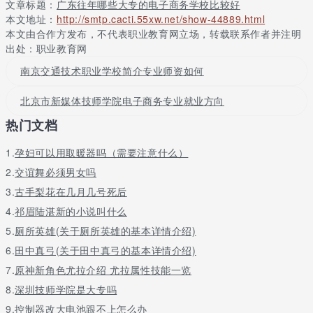
文章标题：
广东往年哪些大专的电子商务学校比较好
本文地址：
http://smtp.cacti.55xw.net/show-44889.html
学校积极开展国际化人才培养和应用型本科人才培养。先后与英
本文由合作方发布，不代表职业教育网立场，转载联系作者并注明
国、荷兰、中国台湾、新西兰、澳洲、芬兰、韩国等国家和地区10
出处：职业教育网
多所高校合作，开展学生境外交流学习、带薪实习等项目。经广东
省教育厅批准与仲恺农业工程学院、广州大学松田学院(广州应用科
南京交通技术职业学校简介专业师资如何
技学院)在畜牧兽医、园艺技术、药品生物技术、会计、商务英语、
视觉传播设计与制作和影视动画等专业开展高本衔接人才培养，学
北京市新媒体技师学院电子商务专业就业方向
生毕业获得全日制本科学历。
热门文档
发展方向
1.
孕妇可以用取暖器吗（需要注意什么）
展望未来，学院将以“团结、勤奋、求实、创新”的校训来体现时代
精神，努力在“十一五”发展期间把学院建设成为广东省高等职业教
2.
交谊舞必须男女吗
育示范学校，为广东乃至全国培养更多高素质的在生产、建设、服
3.
古手梨花在几月几号死后
务、管理第一线的高技能人才。学院坚持以就业为导向、以服务为
4.
祁眉陆湛新的小说叫什么
宗旨，大力推进校企合作、工学结合人才培养模式的教育教学改
革，并实行“双证书”制度，能为学生提供80多种职业技术资格培
5.
厕所英雄(关于厕所英雄的基本详情介绍)
训、考试。学院毕业生具有较强的社会适应能力和就业竞争能力，
6.
田中真弓(关于田中真弓的基本详情介绍)
毕业生就业率均达到97%以上。
7.
原神新角色尤拉介绍 尤拉属性技能一览
现在是互联网的世界，电子商务也随之发展的越来越好，相对电商
8.
深圳技师学院是大专吗
专业的人员存在着很大的需求，所以学习电子商务专业是不错的选
9.
控制器改大电池跟不上怎么办