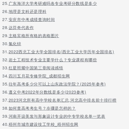
25.
广东海洋大学考研难吗各专业考研分数线是多少
26.
地理是文科还是理科
27.
安庆市中考成绩查询时间
28.
达芬奇代表作
29.
主格宾格所有格的表格图片
30.
氯化锌
31.
2022西北工业大学全国排名(西北工业大学历年全国排名)
32.
岩土工程技术专业主要学什么？专业课程有哪些
33.
红星照耀中国第三章阅读感悟
34.
四川五月花专修学院_成都招生网
35.
往年高考多少分可以上山东政法学院？(2025年参考)
36.
遵义中考2022年分数线是多少(2023参考)
37.
2023河北所有高中学校名单汇总,河北高中排名前十排行榜
38.
如何查高考考生号？步骤是怎样的？
39.
河南开设美发与形象设计专业的中专学校名单一览表
40.
梧州市城市建设技工学校_梧州招生网