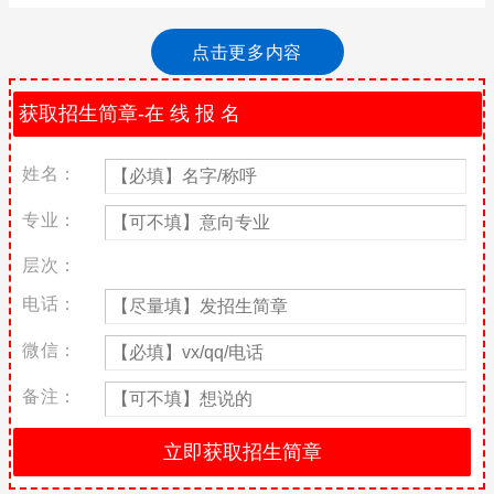
电子商务行业发展前景非常不错，是很多同学们想要报读的学校
是，电子商务学校开设的专业也是一些热门专业，所以更多的同学
点击更多内容
选择去读电子商务学校，每到高考结束之后，就有不少同学咨询小
编关于哪些大专的电子商务学校比较好?在广东开设有电子商务的学
校有很多，在这里就给大家介绍一下。
广东科贸职业学院概况
姓名：
学校有广州白云校区、广州天河校区、清远校区三个校区，占地面
积约1100亩，建筑面积64万多平方米，开设44个专业;有全日制学
专业：
生23000多人，办学涵盖农、工、经、管、文等专业领域。有覆盖
所有专业群的校内实训基地22个、校外实训基地170多个，各类实
层次：
验室、实训室185个。
电话：
师资力量
微信：
学院双师素质专任教师占比85%，重点建设专业双师素质专任教师
占比95%;校级教学名师32人;广东省高校“千百十工程”校级培养对
备注：
象27人;校级教学团队21个。聘请来自行业企业的兼职教师约500
人，建立了1000名由行业企业专家、能工巧匠、非遗传承人等组成
的兼职教师资源库。
学术交流