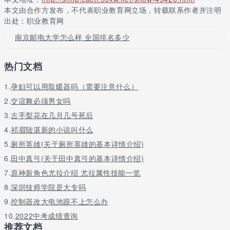
本文由合作方发布，不代表职业教育网立场，转载联系作者并注明
江苏省重点一级学科：信息与通信工程
出处：职业教育网
省重点序列学科：智能电网与控制技术
南京邮电大学怎么样 全国排名多少
“十一五”期间江苏省重点学科：电磁场与微波技术 、通信与信息系
统 、信号与信息处理
热门文档
校级重点学科：英语语言文学、应用数学、管理科学与工程、教育
1.
孕妇可以用取暖器吗（需要注意什么）
技术学、光学工程、控制科学与工程、电子科学与技术、计算机科
2.
交谊舞必须男女吗
学与技术、管理科学与工程
3.
古手梨花在几月几号死后
校级重点（培育）学科：应用经济学、马克思主义理论、外国语言
4.
祁眉陆湛新的小说叫什么
文学、数学、物理学、材料科学与工程、电气工程、设计学
5.
厕所英雄(关于厕所英雄的基本详情介绍)
学院简介
6.
田中真弓(关于田中真弓的基本详情介绍)
南京邮电大学（nanjing university of posts and
7.
原神新角色尤拉介绍 尤拉属性技能一览
telecommunications），简称“南邮”（njupt），是教育部、工业和
8.
深圳技师学院是大专吗
信息化部、国家邮政局与江苏省共建高校，首批国家“双一流”世界
9.
控制器改大电池跟不上怎么办
一流学科建设高校，是以电子信息为特色，工学门类为主体，理、
工、经、管、文、教、艺、法等多学科相互交融，博士后、博士、
10.
2022中考成绩查询
硕士、本科等多层次教育协调发展的综合性重点大学，享有“华夏it
推荐文档