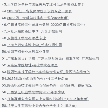
43.
大学国际事务与国际关系专业可以从事哪些工作？
44.
2025浙江工贸技师学院开设的专业一览表
45.
2023四川专科学校排名一览(2025参考)
46.
伊川县实验高中录取分数线(2022伊川县实验高中)
47.
六盘水臻园高级中学_六盘水招生网
48.
东莞理工学院有哪些专业
49.
上海市行知实验中学_邦博尔招生网
50.
知识产权专业本科就业前景
51.
广东服装设计学校_广东人物形象设计职业学校_广东招生网
52.
★嘉应学院地址-嘉应学院在哪里
53.
陕西汽车技工学校汽车维修专业介绍_陕西汽车维修的
54.
2025临沂排名前五的公办技工学校名单
55.
绥德职业技术教育中心宿舍条件、住宿好吗、寝室情况
56.
广西演艺职业学院学费2025年多少钱
57.
往年高考多少分可以上安徽科技学院？(2025年参考)
58.
辽宁大学有哪些中外合作办学专业？(附名单)