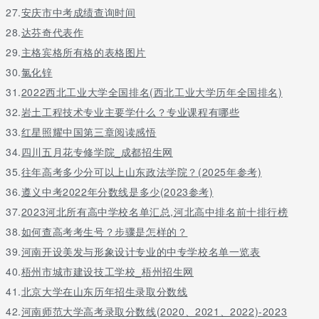
27.
安庆市中考成绩查询时间
28.
达芬奇代表作
29.
主格宾格所有格的表格图片
30.
氯化锌
31.
2022西北工业大学全国排名(西北工业大学历年全国排名)
32.
岩土工程技术专业主要学什么？专业课程有哪些
33.
红星照耀中国第三章阅读感悟
34.
四川五月花专修学院_成都招生网
35.
往年高考多少分可以上山东政法学院？(2025年参考)
36.
遵义中考2022年分数线是多少(2023参考)
37.
2023河北所有高中学校名单汇总,河北高中排名前十排行榜
38.
如何查高考考生号？步骤是怎样的？
39.
河南开设美发与形象设计专业的中专学校名单一览表
40.
梧州市城市建设技工学校_梧州招生网
41.
北京大学在山东历年招生录取分数线
42.
河南师范大学高考录取分数线(2020、2021、2022)-2023