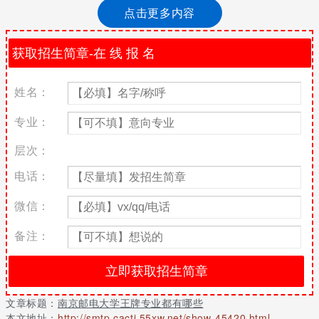
点击更多内容
南京邮电大学王牌专业名单
国家特色专业建设点：通信工程、电子信息工程、电子科学与技
术、计算机科学与技术、信息安全、自动化、工商管理
姓名：
国家专业综合改革试点项目：通信工程
省级品牌特色专业及建设点：通信工程、电子信息工程、电子信息
专业：
科学与技术、电子科学与技术、光信息科学与技术、计算机科学与
技术、自动化、测控技术与仪器、信息与计算科学、工商管理、信
层次：
息管理与信息系统、英语等
电话：
国家级卓越计划专业：自动化、通信工程、光电信息工程、电磁场
与无线技术、测控技术与仪器、电子信息工程、电子科学与技术、
微信：
计算机科学与技术
备注：
江苏重点建设学科
世界一流学科建设学科：电子科学与技术
国家重点（培育）学科：信号与信息处理
文章标题：
南京邮电大学王牌专业都有哪些
江苏省优势学科：信息与通信工程、有机光电子学
本文地址：
http://smtp.cacti.55xw.net/show-45420.html