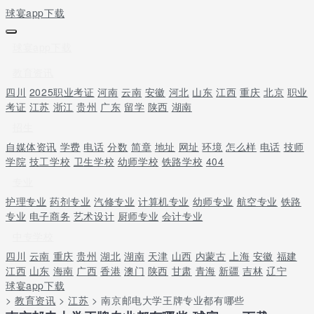
球宴app下载
球宴app下载
教育资讯
四川
2025职业考证
河南
云南
安徽
河北
山东
江西
重庆
北京
职业
考证
江苏
浙江
贵州
广东
留学
陕西
湖南
招生
自媒体资讯
学费
电话
分数
简章
地址
网址
环境
怎么样
电话
技师
学院
技工学校
卫生学校
幼师学校
铁路学校
404
专业
护理专业
药剂专业
汽修专业
计算机专业
幼师专业
航空专业
铁路
专业
电子商务
艺术设计
厨师专业
会计专业
中专学校
四川
云南
重庆
贵州
湖北
湖南
天津
山西
内蒙古
上海
安徽
福建
江西
山东
海南
广西
香港
澳门
陕西
甘肃
青海
新疆
吉林
辽宁
球宴app下载
>
教育资讯
>
江苏
> 南京邮电大学王牌专业都有哪些