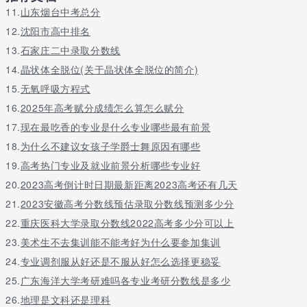
英才的摇篮”之誉。
11.
山东烟台中考总分
12.
沈阳市高中排名
13.
石家庄二中录取分数线
14.
晶状体全脱位(关于晶状体全脱位的简介)
15.
无氧呼吸方程式
16.
2025年高考赋分成绩怎么算怎么赋分
17.
现在最吃香的专业是什么专业哪些最有前景
18.
为什么不建议女孩子学爵士舞原因有哪些
19.
高考热门专业及就业前景分析哪些专业好
20.
2023高考倒计时日期最新距离2023高考还有几天
21.
2023安徽高考分数线预估录取分数线预测多少分
22.
重庆医科大学录取分数线2022高考多少分可以上
23.
美术生不去集训能不能考好为什么要参加集训
24.
专业调剂服从好还是不服从好怎么选择更稳妥
25.
广东海洋大学考研难吗各专业考研分数线是多少
26.
地理是文科还是理科