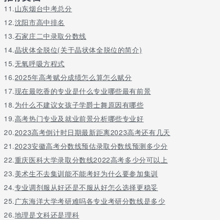
11.
山东烟台中考总分
12.
沈阳市高中排名
13.
石家庄二中录取分数线
14.
晶状体全脱位(关于晶状体全脱位的简介)
15.
无氧呼吸方程式
16.
2025年高考赋分成绩怎么算怎么赋分
17.
现在最吃香的专业是什么专业哪些最有前景
18.
为什么不建议女孩子学爵士舞原因有哪些
19.
高考热门专业及就业前景分析哪些专业好
20.
2023高考倒计时日期最新距离2023高考还有几天
21.
2023安徽高考分数线预估录取分数线预测多少分
22.
重庆医科大学录取分数线2022高考多少分可以上
23.
美术生不去集训能不能考好为什么要参加集训
24.
专业调剂服从好还是不服从好怎么选择更稳妥
25.
广东海洋大学考研难吗各专业考研分数线是多少
26.
地理是文科还是理科