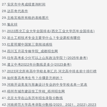
27.
安庆市中考成绩查询时间
28.
达芬奇代表作
29.
主格宾格所有格的表格图片
30.
氯化锌
31.
2022西北工业大学全国排名(西北工业大学历年全国排名)
32.
岩土工程技术专业主要学什么？专业课程有哪些
33.
红星照耀中国第三章阅读感悟
34.
四川五月花专修学院_成都招生网
35.
往年高考多少分可以上山东政法学院？(2025年参考)
36.
遵义中考2022年分数线是多少(2023参考)
37.
2023河北所有高中学校名单汇总,河北高中排名前十排行榜
38.
如何查高考考生号？步骤是怎样的？
39.
河南开设美发与形象设计专业的中专学校名单一览表
40.
梧州市城市建设技工学校_梧州招生网
41.
北京大学在山东历年招生录取分数线
42.
河南师范大学高考录取分数线(2020、2021、2022)-2023