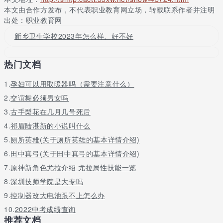
本文由合作方发布，不代表职业教育网立场，转载联系作者并注明
出处：职业教育网
新乡卫生学校2023年怎么样、好不好
热门文档
1.
孕妇可以用取暖器吗（需要注意什么）
2.
交谊舞必须男女吗
3.
古手梨花在几月几号死后
4.
祁眉陆湛新的小说叫什么
5.
厕所英雄(关于厕所英雄的基本详情介绍)
6.
田中真弓(关于田中真弓的基本详情介绍)
7.
原神新角色尤拉介绍 尤拉属性技能一览
8.
深圳技师学院是大专吗
9.
控制器改大电池跟不上怎么办
10.
2022中考成绩查询
推荐文档