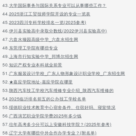
43.
大学国际事务与国际关系专业可以从事哪些工作？
44.
2025浙江工贸技师学院开设的专业一览表
45.
2023四川专科学校排名一览(2025参考)
46.
伊川县实验高中录取分数线(2022伊川县实验高中)
47.
六盘水臻园高级中学_六盘水招生网
48.
东莞理工学院有哪些专业
49.
上海市行知实验中学_邦博尔招生网
50.
知识产权专业本科就业前景
51.
广东服装设计学校_广东人物形象设计职业学校_广东招生网
52.
★嘉应学院地址-嘉应学院在哪里
53.
陕西汽车技工学校汽车维修专业介绍_陕西汽车维修的
54.
2025临沂排名前五的公办技工学校名单
55.
绥德职业技术教育中心宿舍条件、住宿好吗、寝室情况
56.
广西演艺职业学院学费2025年多少钱
57.
往年高考多少分可以上安徽科技学院？(2025年参考)
58.
辽宁大学有哪些中外合作办学专业？(附名单)