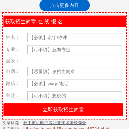
落于开平市蚬冈镇锦江河畔，是一所农村中学。1991年应全市教育
点击更多内容
发展需要改为职业学校；2002年易名为开平市机电中等职业技术学
校。学校2003年被评为“广东省重点中等职业学校”；2006年10月
被评为国家级重点中等职业学校； 2011年通过广东省示范性中等
职业学校评估，2014年8月通过国家中等职业教育改革发展示范学
校验收。现为国家职业技能鉴定所、江门市农村青年职业技能培训
姓名：
基地、开平市中级汽车维修专业技能培训部、开平市技能型人才培
养基地、开平市蚬冈镇成人教育中心。
专业：
学校现有两个校区，开设有数控技术应用、汽车运用与维修、电气
层次：
运用与控制、财会等十四个专业，其中数控技术应用专业、汽车运
用与维修专业为省重点建设专业。学校配备有完善的校园网、广播
电话：
系统、实操监控系统、多媒体电教室等先进的设备设施，有藏书7.8
万多册的图书馆，体育设施、医疗设施齐备，校园环境优美。
微信：
近年来，学校不断完善校内实训基地，提高实训水平，学校与企业
备注：
共同改造、完善、扩建了4个实训基地39多个实训场室的实训建
设，新增设备总值近1000万元。
关于更多开平市机电中等职业技术学校简介请留言或者咨询老师
文章标题：
开平市机电中等职业技术学校简介
本文地址：
http://smtp.cacti.55xw.net/show-45724.html