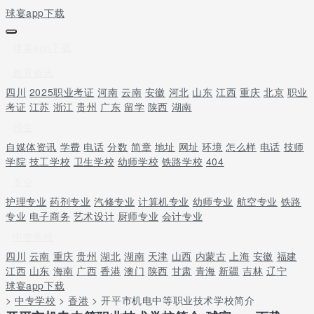
球宴app下载
球宴app下载
教育资讯
四川
2025职业考证
河南
云南
安徽
河北
山东
江西
重庆
北京
职业
考证
江苏
浙江
贵州
广东
留学
陕西
湖南
招生
自媒体资讯
学费
电话
分数
简章
地址
网址
环境
怎么样
电话
技师
学院
技工学校
卫生学校
幼师学校
铁路学校
404
专业
护理专业
药剂专业
汽修专业
计算机专业
幼师专业
航空专业
铁路
专业
电子商务
艺术设计
厨师专业
会计专业
中专学校
四川
云南
重庆
贵州
湖北
湖南
天津
山西
内蒙古
上海
安徽
福建
江西
山东
海南
广西
香港
澳门
陕西
甘肃
青海
新疆
吉林
辽宁
球宴app下载
>
中专学校
>
香港
> 开平市机电中等职业技术学校简介