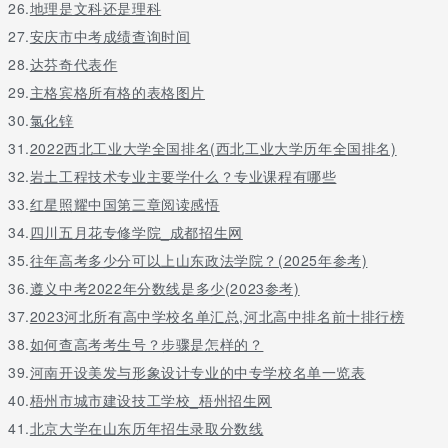
26.
地理是文科还是理科
27.
安庆市中考成绩查询时间
28.
达芬奇代表作
29.
主格宾格所有格的表格图片
30.
氯化锌
31.
2022西北工业大学全国排名(西北工业大学历年全国排名)
32.
岩土工程技术专业主要学什么？专业课程有哪些
33.
红星照耀中国第三章阅读感悟
34.
四川五月花专修学院_成都招生网
35.
往年高考多少分可以上山东政法学院？(2025年参考)
36.
遵义中考2022年分数线是多少(2023参考)
37.
2023河北所有高中学校名单汇总,河北高中排名前十排行榜
38.
如何查高考考生号？步骤是怎样的？
39.
河南开设美发与形象设计专业的中专学校名单一览表
40.
梧州市城市建设技工学校_梧州招生网
41.
北京大学在山东历年招生录取分数线