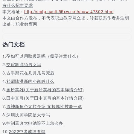
学 费：电询
有什么招生要求
本文地址：
http://smtp.cacti.55xw.net/show-47302.html
招生人数：
本文由合作方发布，不代表职业教育网立场，转载联系作者并注明
颁发证书：本硕连读
出处：职业教育网
备 注：学生科直接在招生报考网站上咨询招生老师了解河北同
仁医学中等专业学校的招生计划和学费等资讯信息
热门文档
特别提醒：为防止受骗，外地学员到后，请直接与我们联系，不要
轻信不明身份者，以免上当受骗！
1.
孕妇可以用取暖器吗（需要注意什么）
2.
交谊舞必须男女吗
3.
古手梨花在几月几号死后
4.
祁眉陆湛新的小说叫什么
5.
厕所英雄(关于厕所英雄的基本详情介绍)
6.
田中真弓(关于田中真弓的基本详情介绍)
7.
原神新角色尤拉介绍 尤拉属性技能一览
8.
深圳技师学院是大专吗
9.
控制器改大电池跟不上怎么办
10.
2022中考成绩查询