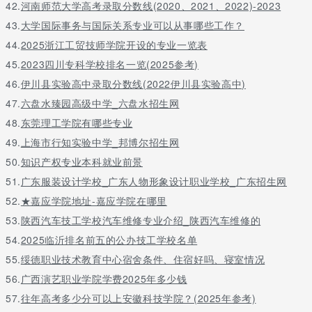
42.
河南师范大学高考录取分数线(2020、2021、2022)-2023
43.
大学国际事务与国际关系专业可以从事哪些工作？
44.
2025浙江工贸技师学院开设的专业一览表
45.
2023四川专科学校排名一览(2025参考)
46.
伊川县实验高中录取分数线(2022伊川县实验高中)
47.
六盘水臻园高级中学_六盘水招生网
48.
东莞理工学院有哪些专业
49.
上海市行知实验中学_邦博尔招生网
50.
知识产权专业本科就业前景
51.
广东服装设计学校_广东人物形象设计职业学校_广东招生网
52.
★嘉应学院地址-嘉应学院在哪里
53.
陕西汽车技工学校汽车维修专业介绍_陕西汽车维修的
54.
2025临沂排名前五的公办技工学校名单
55.
绥德职业技术教育中心宿舍条件、住宿好吗、寝室情况
56.
广西演艺职业学院学费2025年多少钱
57.
往年高考多少分可以上安徽科技学院？(2025年参考)