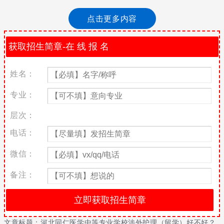
3年制，出国留学。
点击更多内容
学费：
7900元/年。中专阶段每年减免2300元，入学实交5600元(不含第
三年预科学习段)。外省户籍学生入学时需将户口迁至学校。
招生对象：
姓名：
应往届初中毕业生，须经我校面试及英语水平考核。
专业：
备注：
层次：
中专中专毕业免试到马来西亚留学医学本科，获护理学士学位。本
科毕业后可再直读一年制全日制硕士。(学费等详情请咨询学校招
电话：
办)
微信：
招生对象：应往届初中毕业生
备注：
学 制：3
开学时间：8月
报名截止：
文章标题：
河北同仁医学中等专业学校涉外护理（留学）好不好？