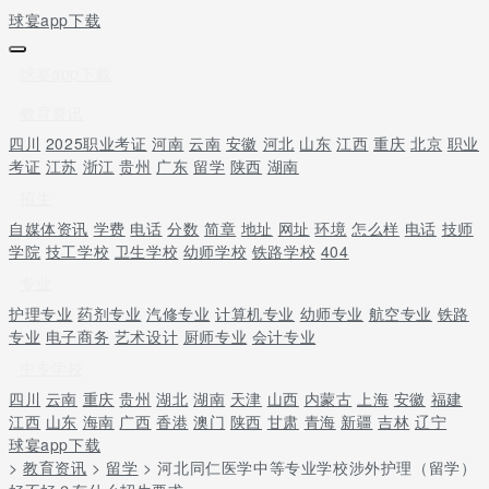
球宴app下载
球宴app下载
教育资讯
四川
2025职业考证
河南
云南
安徽
河北
山东
江西
重庆
北京
职业
考证
江苏
浙江
贵州
广东
留学
陕西
湖南
招生
自媒体资讯
学费
电话
分数
简章
地址
网址
环境
怎么样
电话
技师
学院
技工学校
卫生学校
幼师学校
铁路学校
404
专业
护理专业
药剂专业
汽修专业
计算机专业
幼师专业
航空专业
铁路
专业
电子商务
艺术设计
厨师专业
会计专业
中专学校
四川
云南
重庆
贵州
湖北
湖南
天津
山西
内蒙古
上海
安徽
福建
江西
山东
海南
广西
香港
澳门
陕西
甘肃
青海
新疆
吉林
辽宁
球宴app下载
>
教育资讯
>
留学
> 河北同仁医学中等专业学校涉外护理（留学）