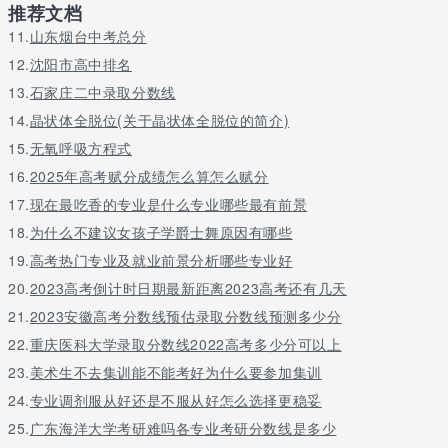
推荐文档
11.
山东烟台中考总分
12.
沈阳市高中排名
13.
石家庄二中录取分数线
14.
晶状体全脱位(关于晶状体全脱位的简介)
15.
无氧呼吸方程式
16.
2025年高考赋分成绩怎么算怎么赋分
17.
现在最吃香的专业是什么专业哪些最有前景
18.
为什么不建议女孩子学爵士舞原因有哪些
19.
高考热门专业及就业前景分析哪些专业好
20.
2023高考倒计时日期最新距离2023高考还有几天
21.
2023安徽高考分数线预估录取分数线预测多少分
22.
重庆医科大学录取分数线2022高考多少分可以上
23.
美术生不去集训能不能考好为什么要参加集训
24.
专业调剂服从好还是不服从好怎么选择更稳妥
25.
广东海洋大学考研难吗各专业考研分数线是多少