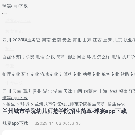
球宴app下载
球宴app下载
教育资讯
四川
2025职业考证
河南
云南
安徽
河北
山东
江西
重庆
北京
职业
招生
自媒体资讯
学费
电话
分数
简章
地址
网址
环境
怎么样
电话
技师
专业
护理专业
药剂专业
汽修专业
计算机专业
幼师专业
航空专业
铁路专
中专学校
四川
云南
重庆
贵州
湖北
湖南
天津
山西
内蒙古
上海
安徽
福建
江
球宴app下载
>
招生
>
环境
> 兰州城市学院幼儿师范学院招生简章_招生要求
兰州城市学院幼儿师范学院招生简章-球宴app下载
球宴app下载
2025-11-02 00:53:35