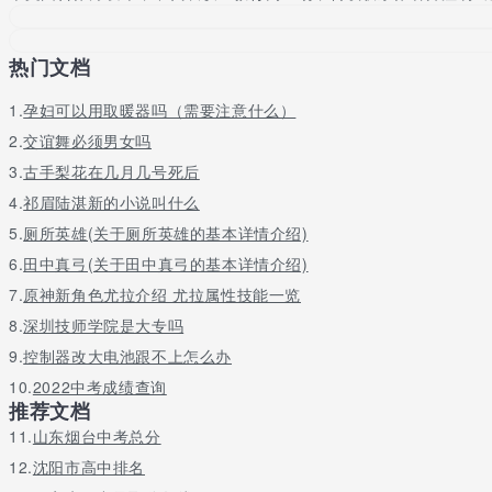
师会在第一时间为你解答！
热门文档
1.
孕妇可以用取暖器吗（需要注意什么）
2.
交谊舞必须男女吗
3.
古手梨花在几月几号死后
4.
祁眉陆湛新的小说叫什么
5.
厕所英雄(关于厕所英雄的基本详情介绍)
6.
田中真弓(关于田中真弓的基本详情介绍)
7.
原神新角色尤拉介绍 尤拉属性技能一览
8.
深圳技师学院是大专吗
9.
控制器改大电池跟不上怎么办
10.
2022中考成绩查询
推荐文档
11.
山东烟台中考总分
12.
沈阳市高中排名