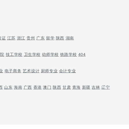
考证
江苏
浙江
贵州
广东
留学
陕西
湖南
学院
技工学校
卫生学校
幼师学校
铁路学校
404
业
电子商务
艺术设计
厨师专业
会计专业
西
山东
海南
广西
香港
澳门
陕西
甘肃
青海
新疆
吉林
辽宁