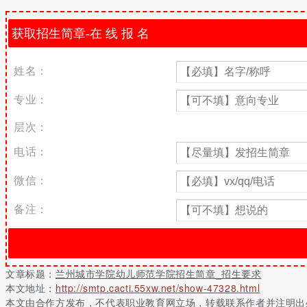
兰州城市学院幼儿师范学院招生简章及计划 ：
专业名称
计划类型
层次
科
学前教育
非定向
本科
文
小学教育
非定向
本科
文
姓名：
兰州城市学院幼儿师范学院招生要求
专业：
1、学校招生录取工作在教育部领导下，在各省(自治区、直辖市)招
层次：
2、学校招生计划通过各省级招生主管部门、学校招生简章、学校网
电话：
3、学校对高考成绩达到同批次录取最低控制分数线的考生，按照不超
兰州城市学院幼儿师范学院师资力量
微信：
兰州城市学院幼师学院现有学生1000人，专任教师43人。其中教授
备注：
学效果优良，先后获得“全国三八红旗集体”、“甘肃省巾帼文明岗”
兰州城市学院幼儿师范学院实训设备
兰州城市学院幼儿师范学院为了大力发展学前教育，2019年学校单
文章标题：
兰州城市学院幼儿师范学院招生简章_招生要求
学术报告厅、计算机教室、幼儿心理学实验室、语音教室、美术教室。
本文地址：
http://smtp.cacti.55xw.net/show-47328.html
兰州城市学院幼儿师范学院2019招生简章_招生要求？想必阅读
本文由合作方发布，不代表职业教育网立场，转载联系作者并注明出