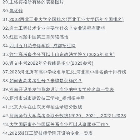
29.
主格宾格所有格的表格图片
30.
氯化锌
31.
2022西北工业大学全国排名(西北工业大学历年全国排名)
32.
岩土工程技术专业主要学什么？专业课程有哪些
33.
红星照耀中国第三章阅读感悟
34.
四川五月花专修学院_成都招生网
35.
往年高考多少分可以上山东政法学院？(2025年参考)
36.
遵义中考2022年分数线是多少(2023参考)
37.
2023河北所有高中学校名单汇总,河北高中排名前十排行榜
38.
如何查高考考生号？步骤是怎样的？
39.
河南开设美发与形象设计专业的中专学校名单一览表
40.
梧州市城市建设技工学校_梧州招生网
41.
北京大学在山东历年招生录取分数线
42.
河南师范大学高考录取分数线(2020、2021、2022)-2023
43.
大学国际事务与国际关系专业可以从事哪些工作？
44.
2025浙江工贸技师学院开设的专业一览表