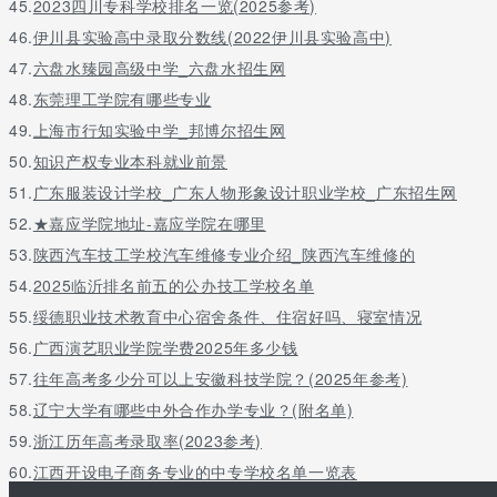
45.
2023四川专科学校排名一览(2025参考)
46.
伊川县实验高中录取分数线(2022伊川县实验高中)
47.
六盘水臻园高级中学_六盘水招生网
48.
东莞理工学院有哪些专业
49.
上海市行知实验中学_邦博尔招生网
50.
知识产权专业本科就业前景
51.
广东服装设计学校_广东人物形象设计职业学校_广东招生网
52.
★嘉应学院地址-嘉应学院在哪里
53.
陕西汽车技工学校汽车维修专业介绍_陕西汽车维修的
54.
2025临沂排名前五的公办技工学校名单
55.
绥德职业技术教育中心宿舍条件、住宿好吗、寝室情况
56.
广西演艺职业学院学费2025年多少钱
57.
往年高考多少分可以上安徽科技学院？(2025年参考)
58.
辽宁大学有哪些中外合作办学专业？(附名单)
59.
浙江历年高考录取率(2023参考)
60.
江西开设电子商务专业的中专学校名单一览表