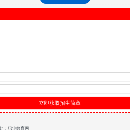
类
计划数
史
48
史
45
生委员会统一组织下进行，执行教育部规定的“学校负责，省级招生主管
站等形式向考生公布。
过在各省(自治区、直辖市)招生计划105%的比例调阅考生档案，具
6人，副教授24人，讲师10人，助教3人，其中有博士1人，硕士2
、“甘肃省劳动先锋”等称号。有2名教师是甘肃省优秀教师园丁奖获得
独设立幼儿师范学院。学院在东校区办学，教学资源丰富，校区占地47
逸夫艺术楼有琴房150间、舞蹈教室3间、电钢琴教室1间，声乐教室
了以上文章，对于学校的录取分数线，收费标准，招生专业等等，都有了
处：职业教育网