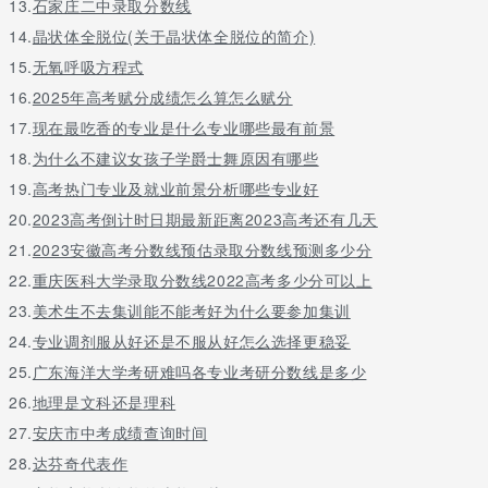
13.
石家庄二中录取分数线
14.
晶状体全脱位(关于晶状体全脱位的简介)
15.
无氧呼吸方程式
16.
2025年高考赋分成绩怎么算怎么赋分
17.
现在最吃香的专业是什么专业哪些最有前景
18.
为什么不建议女孩子学爵士舞原因有哪些
19.
高考热门专业及就业前景分析哪些专业好
20.
2023高考倒计时日期最新距离2023高考还有几天
21.
2023安徽高考分数线预估录取分数线预测多少分
22.
重庆医科大学录取分数线2022高考多少分可以上
23.
美术生不去集训能不能考好为什么要参加集训
24.
专业调剂服从好还是不服从好怎么选择更稳妥
25.
广东海洋大学考研难吗各专业考研分数线是多少
26.
地理是文科还是理科
27.
安庆市中考成绩查询时间
28.
达芬奇代表作