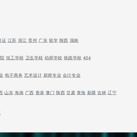
考证
江苏
浙江
贵州
广东
留学
陕西
湖南
学院
技工学校
卫生学校
幼师学校
铁路学校
404
业
电子商务
艺术设计
厨师专业
会计专业
西
山东
海南
广西
香港
澳门
陕西
甘肃
青海
新疆
吉林
辽宁
载