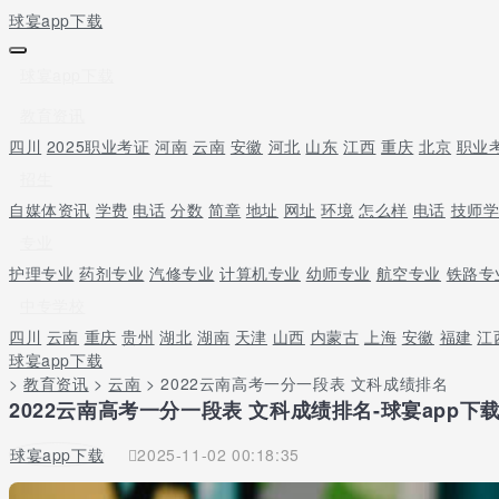
球宴app下载
球宴app下载
教育资讯
四川
2025职业考证
河南
云南
安徽
河北
山东
江西
重庆
北京
职业
招生
自媒体资讯
学费
电话
分数
简章
地址
网址
环境
怎么样
电话
技师
专业
护理专业
药剂专业
汽修专业
计算机专业
幼师专业
航空专业
铁路专
中专学校
四川
云南
重庆
贵州
湖北
湖南
天津
山西
内蒙古
上海
安徽
福建
江
球宴app下载
>
教育资讯
>
云南
> 2022云南高考一分一段表 文科成绩排名
2022云南高考一分一段表 文科成绩排名-球宴app下
球宴app下载
2025-11-02 00:18:35