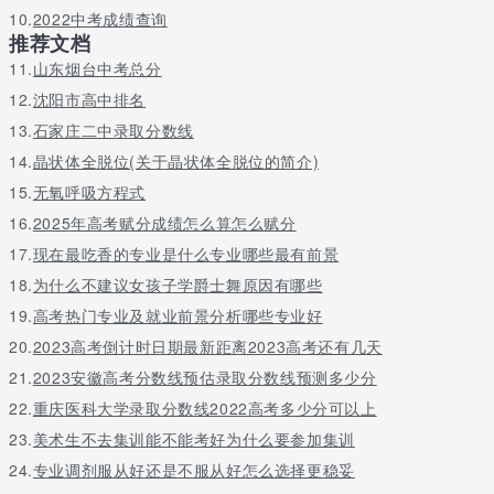
645
35
518
10.
2022中考成绩查询
推荐文档
644
33
551
11.
山东烟台中考总分
643
34
585
12.
642
沈阳市高中排名
32
617
641
38
655
13.
石家庄二中录取分数线
640
33
688
14.
晶状体全脱位(关于晶状体全脱位的简介)
639
36
724
15.
无氧呼吸方程式
638
56
780
16.
2025年高考赋分成绩怎么算怎么赋分
637
45
825
17.
现在最吃香的专业是什么专业哪些最有前景
636
45
870
18.
为什么不建议女孩子学爵士舞原因有哪些
635
41
911
19.
高考热门专业及就业前景分析哪些专业好
634
53
964
20.
2023高考倒计时日期最新距离2023高考还有几天
633
40
1004
21.
2023安徽高考分数线预估录取分数线预测多少分
632
57
1061
22.
重庆医科大学录取分数线2022高考多少分可以上
631
55
1116
23.
美术生不去集训能不能考好为什么要参加集训
630
66
1182
24.
专业调剂服从好还是不服从好怎么选择更稳妥
629
68
1250