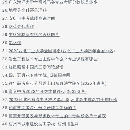
25.
628
广东海洋大学考研难吗各专业考研分数线是多少
43
1293
627
68
1361
26.
地理是文科还是理科
626
58
1419
27.
安庆市中考成绩查询时间
625
73
1492
28.
达芬奇代表作
624
85
1577
29.
主格宾格所有格的表格图片
623
66
1643
30.
氯化锌
622
93
1736
31.
2022西北工业大学全国排名(西北工业大学历年全国排名)
621
79
1815
32.
岩土工程技术专业主要学什么？专业课程有哪些
620
75
1890
33.
红星照耀中国第三章阅读感悟
619
85
1975
34.
四川五月花专修学院_成都招生网
618
99
2074
35.
往年高考多少分可以上山东政法学院？(2025年参考)
617
102
2176
36.
遵义中考2022年分数线是多少(2023参考)
616
112
2288
37.
2023河北所有高中学校名单汇总,河北高中排名前十排行榜
615
83
2371
38.
614
如何查高考考生号？步骤是怎样的？
83
2454
613
103
2557
39.
河南开设美发与形象设计专业的中专学校名单一览表
612
107
2664
40.
梧州市城市建设技工学校_梧州招生网
611
107
2771