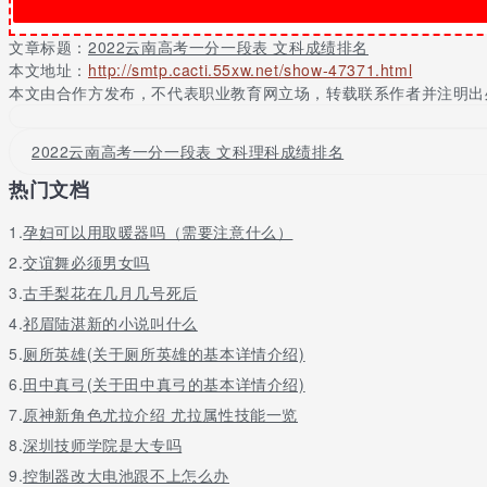
662
14
151
文章标题：
2022云南高考一分一段表 文科成绩排名
661
17
168
本文地址：
http://smtp.cacti.55xw.net/show-47371.html
660
17
185
本文由合作方发布，不代表职业教育网立场，转载联系作者并注明出
659
13
198
658
15
213
2022云南高考一分一段表 文科理科成绩排名
657
22
235
热门文档
656
22
257
655
20
277
1.
孕妇可以用取暖器吗（需要注意什么）
654
19
296
2.
交谊舞必须男女吗
653
22
318
3.
古手梨花在几月几号死后
652
20
338
4.
祁眉陆湛新的小说叫什么
651
20
358
5.
厕所英雄(关于厕所英雄的基本详情介绍)
650
25
383
6.
田中真弓(关于田中真弓的基本详情介绍)
649
18
401
7.
原神新角色尤拉介绍 尤拉属性技能一览
648
29
430
647
24
454
8.
深圳技师学院是大专吗
646
29
483
9.
控制器改大电池跟不上怎么办