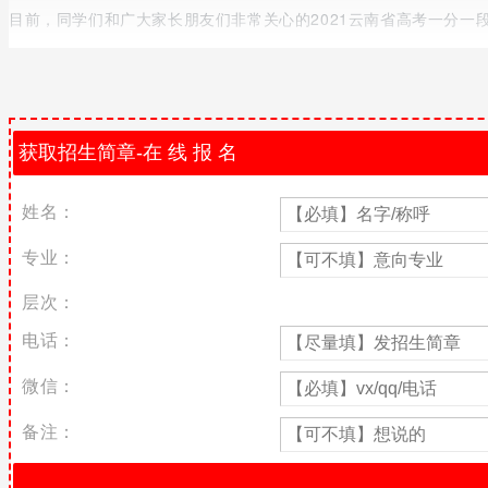
目前，同学们和广大家长朋友们非常关心的2021云南省高考一分
云南高考文科成绩排名
总分 照顾分
合计
累计
675以上
54
54
674
6
60
673
3
63
姓名：
672
5
68
671
4
72
专业：
670
3
75
层次：
669
7
82
668
5
87
电话：
667
14
101
微信：
666
11
112
665
7
119
备注：
664
14
133
663
4
137