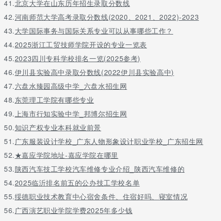
41.
北京大学在山东历年招生录取分数线
610
108
2879
42.
河南师范大学高考录取分数线(2020、2021、2022)-2023
609
116
2995
43.
大学国际事务与国际关系专业可以从事哪些工作？
608
119
3114
44.
2025浙江工贸技师学院开设的专业一览表
607
110
3224
45.
2023四川专科学校排名一览(2025参考)
606
116
3340
46.
伊川县实验高中录取分数线(2022伊川县实验高中)
605
121
3461
47.
六盘水臻园高级中学_六盘水招生网
604
152
3613
48.
东莞理工学院有哪些专业
603
133
3746
49.
上海市行知实验中学_邦博尔招生网
602
144
3890
50.
知识产权专业本科就业前景
601
134
4024
51.
600
广东服装设计学校_广东人物形象设计职业学校_广东招生网
132
4156
599
140
4296
52.
★嘉应学院地址-嘉应学院在哪里
598
138
4434
53.
陕西汽车技工学校汽车维修专业介绍_陕西汽车维修的
597
161
4595
54.
2025临沂排名前五的公办技工学校名单
596
178
4773
55.
绥德职业技术教育中心宿舍条件、住宿好吗、寝室情况
595
146
4919
56.
广西演艺职业学院学费2025年多少钱
594
167
5086