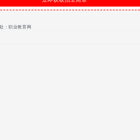
业水平的水平性考试和建立在九年义务教育基础上的高中选拔性考试;
的普通高中、职业高中、中专、中技、中职等。其中以报考普通高中
处：职业教育网
知识、基本方法和基本技能，又要坚持考查学科能力。中考命题严格
程改革“平稳过渡，循序渐进”的基本原则。
，以免在中考复习时出现混乱的情况，各位中考考生也可以向老师寻