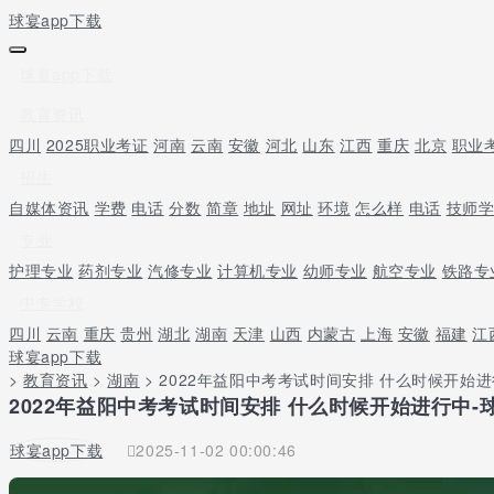
球宴app下载
球宴app下载
教育资讯
四川
2025职业考证
河南
云南
安徽
河北
山东
江西
重庆
北京
职业
招生
自媒体资讯
学费
电话
分数
简章
地址
网址
环境
怎么样
电话
技师
专业
护理专业
药剂专业
汽修专业
计算机专业
幼师专业
航空专业
铁路专
中专学校
四川
云南
重庆
贵州
湖北
湖南
天津
山西
内蒙古
上海
安徽
福建
江
球宴app下载
>
教育资讯
>
湖南
> 2022年益阳中考考试时间安排 什么时候开始
2022年益阳中考考试时间安排 什么时候开始进行中-球
球宴app下载
2025-11-02 00:00:46