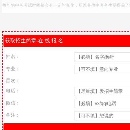
每年的中考考试时间都会有一定的变化，所以各位中考考生要提前了
考试安排
2018年区内初中毕业生未参加我市2016年初二生物、地理、生
(已在我区参加生物、地理中考的除外)凭学校所在地县级(含县级
初中毕业生按有关要求进行补考。
2018年初中毕业学业考试时间为：
姓名：
九年级：6月16日 上午 8:00—9:30(数学)
专业：
10:15—12:15(思想品德、历史)
层次：
下午14:30—16:30(语文)
电话：
17:15—18:05(艺术、体育健康知识)
6月17日 上午 8:00—9:30(英语)
微信：
10:15—12:15(物理、化学)
备注：
八年级：6月17日 下午,14:30—16:30(地理、生物)