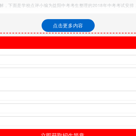
解，下面是学校点评小编为益阳中考考生整理的2018年中考考试安排
点击更多内容
物实验操作和信息技术考试的，必须同时报名参加本次初二生物、地理、
)以上教育局基础教育部门开具的初中毕业学业考试生物、中考地理、生