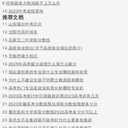
9.
控制器改大电池跟不上怎么办
10.
2022中考成绩查询
推荐文档
11.
山东烟台中考总分
12.
沈阳市高中排名
13.
石家庄二中录取分数线
14.
晶状体全脱位(关于晶状体全脱位的简介)
15.
无氧呼吸方程式
16.
2025年高考赋分成绩怎么算怎么赋分
17.
现在最吃香的专业是什么专业哪些最有前景
18.
为什么不建议女孩子学爵士舞原因有哪些
19.
高考热门专业及就业前景分析哪些专业好
20.
2023高考倒计时日期最新距离2023高考还有几天
21.
2023安徽高考分数线预估录取分数线预测多少分
22.
重庆医科大学录取分数线2022高考多少分可以上
23.
美术生不去集训能不能考好为什么要参加集训
24.
专业调剂服从好还是不服从好怎么选择更稳妥