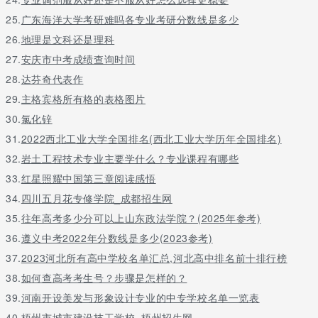
25.
广东海洋大学考研难吗各专业考研分数线是多少
26.
地理是文科还是理科
27.
安庆市中考成绩查询时间
28.
达芬奇代表作
29.
主格宾格所有格的表格图片
30.
氯化锌
31.
2022西北工业大学全国排名(西北工业大学历年全国排名)
32.
岩土工程技术专业主要学什么？专业课程有哪些
33.
红星照耀中国第三章阅读感悟
34.
四川五月花专修学院_成都招生网
35.
往年高考多少分可以上山东政法学院？(2025年参考)
36.
遵义中考2022年分数线是多少(2023参考)
37.
2023河北所有高中学校名单汇总,河北高中排名前十排行榜
38.
如何查高考考生号？步骤是怎样的？
39.
河南开设美发与形象设计专业的中专学校名单一览表
40.
梧州市城市建设技工学校_梧州招生网