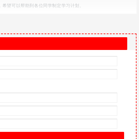
，希望可以帮助到各位同学制定学习计划。
生物实验操作和信息技术考试。区外转入我区就读九年级的初中毕业生
物实验操作和信息技术成绩证明单办理相关手续。未参加其他科考试的