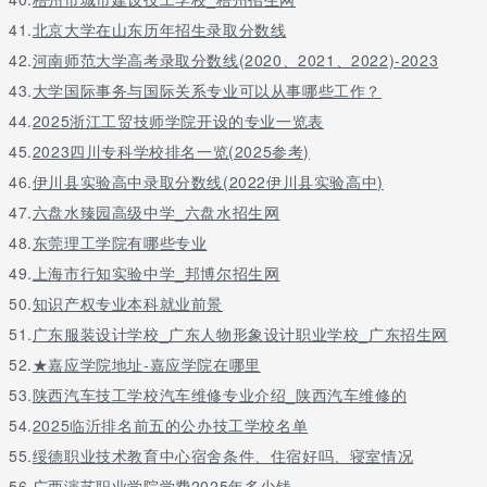
41.
北京大学在山东历年招生录取分数线
42.
河南师范大学高考录取分数线(2020、2021、2022)-2023
43.
大学国际事务与国际关系专业可以从事哪些工作？
44.
2025浙江工贸技师学院开设的专业一览表
45.
2023四川专科学校排名一览(2025参考)
46.
伊川县实验高中录取分数线(2022伊川县实验高中)
47.
六盘水臻园高级中学_六盘水招生网
48.
东莞理工学院有哪些专业
49.
上海市行知实验中学_邦博尔招生网
50.
知识产权专业本科就业前景
51.
广东服装设计学校_广东人物形象设计职业学校_广东招生网
52.
★嘉应学院地址-嘉应学院在哪里
53.
陕西汽车技工学校汽车维修专业介绍_陕西汽车维修的
54.
2025临沂排名前五的公办技工学校名单
55.
绥德职业技术教育中心宿舍条件、住宿好吗、寝室情况
56.
广西演艺职业学院学费2025年多少钱