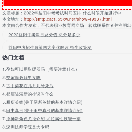
中考简介
文章标题：
2022年益阳中考考试时间安排 什么时候开始进行中
中考，全称为初中学业水平考试。是检测初中在校生是否达到初中学
本文地址：
http://smtp.cacti.55xw.net/show-49337.html
科全部列入初中学业水平考试的范围。学生可根据中考成绩报考相应
本文由合作方发布，不代表职业教育网立场，转载联系作者并注明出
但普通高中教育还是基础教育的范畴，因此，中考既要坚持考查基础
革情况、教材使用情况，最大限度地求同避异，充分体现义务教育课
2022益阳中考科目及分值 总分是多少
各位中考考生在制定学习计划时要根据当年的中考考试时间进行安排
益阳中考招生政策四大变化解读 招生政策发
热门文档
1.
孕妇可以用取暖器吗（需要注意什么）
2.
交谊舞必须男女吗
3.
古手梨花在几月几号死后
4.
祁眉陆湛新的小说叫什么
5.
厕所英雄(关于厕所英雄的基本详情介绍)
6.
田中真弓(关于田中真弓的基本详情介绍)
7.
原神新角色尤拉介绍 尤拉属性技能一览
8.
深圳技师学院是大专吗