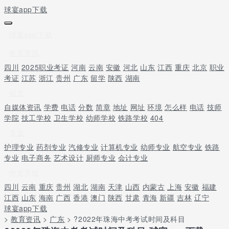
球宴app下载
球宴app下载
教育资讯
四川
2025职业考证
河南
云南
安徽
河北
山东
江西
重庆
北京
职业
考证
江苏
浙江
贵州
广东
留学
陕西
湖南
招生
自媒体资讯
学费
电话
分数
简章
地址
网址
环境
怎么样
电话
技师
学院
技工学校
卫生学校
幼师学校
铁路学校
404
专业
护理专业
药剂专业
汽修专业
计算机专业
幼师专业
航空专业
铁路
专业
电子商务
艺术设计
厨师专业
会计专业
中专学校
四川
云南
重庆
贵州
湖北
湖南
天津
山西
内蒙古
上海
安徽
福建
江西
山东
海南
广西
香港
澳门
陕西
甘肃
青海
新疆
吉林
辽宁
球宴app下载
>
教育资讯
>
广东
> ?2022年珠海中考考试时间及科目