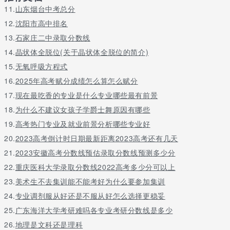
11.
山东烟台中考总分
12.
沈阳市高中排名
13.
石家庄二中录取分数线
14.
晶状体全脱位(关于晶状体全脱位的简介)
15.
无氧呼吸方程式
16.
2025年高考赋分成绩怎么算怎么赋分
17.
现在最吃香的专业是什么专业哪些最有前景
18.
为什么不建议女孩子学爵士舞原因有哪些
19.
高考热门专业及就业前景分析哪些专业好
20.
2023高考倒计时日期最新距离2023高考还有几天
21.
2023安徽高考分数线预估录取分数线预测多少分
22.
重庆医科大学录取分数线2022高考多少分可以上
23.
美术生不去集训能不能考好为什么要参加集训
24.
专业调剂服从好还是不服从好怎么选择更稳妥
25.
广东海洋大学考研难吗各专业考研分数线是多少
26.
地理是文科还是理科