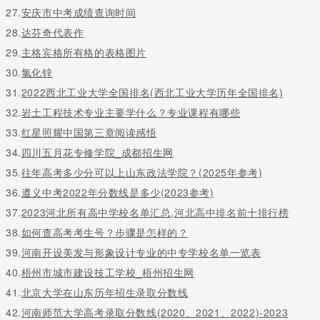
27.
安庆市中考成绩查询时间
28.
达芬奇代表作
29.
主格宾格所有格的表格图片
30.
氯化锌
31.
2022西北工业大学全国排名(西北工业大学历年全国排名)
32.
岩土工程技术专业主要学什么？专业课程有哪些
33.
红星照耀中国第三章阅读感悟
34.
四川五月花专修学院_成都招生网
35.
往年高考多少分可以上山东政法学院？(2025年参考)
36.
遵义中考2022年分数线是多少(2023参考)
37.
2023河北所有高中学校名单汇总,河北高中排名前十排行榜
38.
如何查高考考生号？步骤是怎样的？
39.
河南开设美发与形象设计专业的中专学校名单一览表
40.
梧州市城市建设技工学校_梧州招生网
41.
北京大学在山东历年招生录取分数线
42.
河南师范大学高考录取分数线(2020、2021、2022)-2023