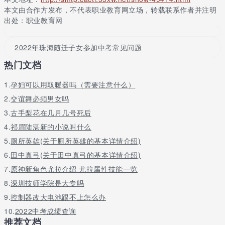
当科结业年级(初二)进行考试，初三考生(含社青类考生)可结合考试
本文由合作方发布，不代表职业教育网立场，转载联系作者并注明
成绩及自身实际申请补考，并按规定时间报名。具体按《关于珠海
出处：职业教育网
市初中毕业生学业考试中等级性考试科目成绩使用的通知 》(珠教
招〔2016〕33号)执行。在外地参加地理、生物考试的考生成绩证
2022年珠海随迁子女参加中考常见问题
明，由各区教育行政部门汇总并于4月15前报送市招生办。
热门文档
3.体育考试科目。体育考试科目分必考科目和选考科目：必考科目
——长跑【800米(女)和1000米(男)】或100米游泳，由考生自主选
1.
孕妇可以用取暖器吗（需要注意什么）
择一项;选考科目——在三级蛙跳、投掷实心球、足球25米绕杆运
2.
交谊舞必须男女吗
球、一分钟跳绳、篮球半场来回运球上篮五个项目中，由考生自主
选择一项。
3.
古手梨花在几月几号死后
4.
祁眉陆湛新的小说叫什么
体育考试科目在中考报名时由考生网上填报，确认后不得更改。如
考生申请择考、免考、缓考，须同时在网上填报。体育考试安排按
5.
厕所英雄(关于厕所英雄的基本详情介绍)
市教育局关于印发《2018年珠海市初中毕业生升学体育考试工作实
6.
田中真弓(关于田中真弓的基本详情介绍)
施方案》的通知(珠教体〔2018〕8号)执行。各区教育行政部门汇
7.
原神新角色尤拉介绍 尤拉属性技能一览
总《国家学生体质健康标准》(含在外地就读的本市户籍考生)成绩
后，与中考体育成绩一起报送市招生办。
8.
深圳技师学院是大专吗
9.
控制器改大电池跟不上怎么办
以上就是学校点评小编为大家整理的2019年珠海中考考试时间及科
目，仅供参考！
10.
2022中考成绩查询
推荐文档