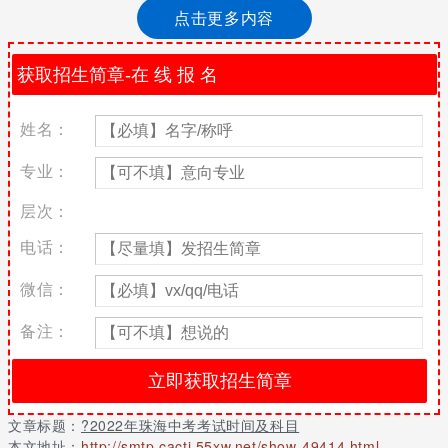
2019珠海中考考试时间
点击更多内容
由于2019年珠海中考考试时间尚未公布，下面小编整理了2018年
珠海中考考试时间，供大家参考！
《珠海市2018年初中学业水平考试与高中阶段学校招生工作实施细
姓名：
则》已经公布，我市中考的具体时间、公布分数线时间以及填报志
愿时间已确定。
专业：
想要知道更多地区的考试时间及科目请点击《2019年广东各市中考
考试时间及科目汇总》查看!
层次：
考试科目公布
电话：
1.计入中考总分科目。语文、数学、英语、物理、化学和体育科目
微信：
的成绩计入中考总分，其中语文、数学、英语3科满分各为120分，
物理、化学2科满分各为100分，体育满分为45分。2018年，我市
备注：
中考成绩满分为605分。
2.等级性考试科目。地理、生物、思想品德、历史为等级性考试科
目，其成绩以a、b、c、d四个等级呈现。等级性考试科目成绩作为
高中阶段学校录取依据，等级性考试科目成绩均达到c级以上(含c
文章标题：
?2022年珠海中考考试时间及科目
级)方可被普通高中(含国家级示范性普通高中)录取。生物、地理在
本文地址：
http://smtp.cacti.55xw.net/show-49414.html