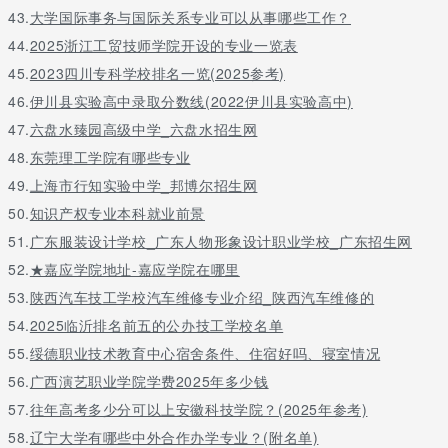
43.
大学国际事务与国际关系专业可以从事哪些工作？
44.
2025浙江工贸技师学院开设的专业一览表
45.
2023四川专科学校排名一览(2025参考)
46.
伊川县实验高中录取分数线(2022伊川县实验高中)
47.
六盘水臻园高级中学_六盘水招生网
48.
东莞理工学院有哪些专业
49.
上海市行知实验中学_邦博尔招生网
50.
知识产权专业本科就业前景
51.
广东服装设计学校_广东人物形象设计职业学校_广东招生网
52.
★嘉应学院地址-嘉应学院在哪里
53.
陕西汽车技工学校汽车维修专业介绍_陕西汽车维修的
54.
2025临沂排名前五的公办技工学校名单
55.
绥德职业技术教育中心宿舍条件、住宿好吗、寝室情况
56.
广西演艺职业学院学费2025年多少钱
57.
往年高考多少分可以上安徽科技学院？(2025年参考)
58.
辽宁大学有哪些中外合作办学专业？(附名单)