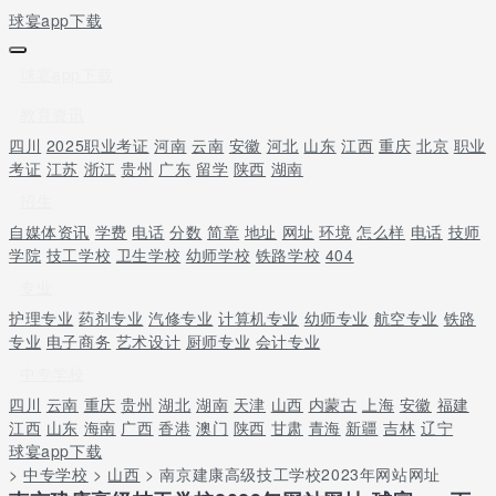
球宴app下载
球宴app下载
教育资讯
四川
2025职业考证
河南
云南
安徽
河北
山东
江西
重庆
北京
职业
考证
江苏
浙江
贵州
广东
留学
陕西
湖南
招生
自媒体资讯
学费
电话
分数
简章
地址
网址
环境
怎么样
电话
技师
学院
技工学校
卫生学校
幼师学校
铁路学校
404
专业
护理专业
药剂专业
汽修专业
计算机专业
幼师专业
航空专业
铁路
专业
电子商务
艺术设计
厨师专业
会计专业
中专学校
四川
云南
重庆
贵州
湖北
湖南
天津
山西
内蒙古
上海
安徽
福建
江西
山东
海南
广西
香港
澳门
陕西
甘肃
青海
新疆
吉林
辽宁
球宴app下载
>
中专学校
>
山西
> 南京建康高级技工学校2023年网站网址