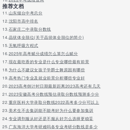
推荐文档
11.
山东烟台中考总分
12.
沈阳市高中排名
13.
石家庄二中录取分数线
14.
晶状体全脱位(关于晶状体全脱位的简介)
15.
无氧呼吸方程式
16.
2025年高考赋分成绩怎么算怎么赋分
17.
现在最吃香的专业是什么专业哪些最有前景
18.
为什么不建议女孩子学爵士舞原因有哪些
19.
高考热门专业及就业前景分析哪些专业好
20.
2023高考倒计时日期最新距离2023高考还有几天
21.
2023安徽高考分数线预估录取分数线预测多少分
22.
重庆医科大学录取分数线2022高考多少分可以上
23.
美术生不去集训能不能考好为什么要参加集训
24.
专业调剂服从好还是不服从好怎么选择更稳妥
25.
广东海洋大学考研难吗各专业考研分数线是多少