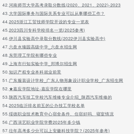
42.
河南师范大学高考录取分数线(2020、2021、2022)-2023
43.
大学国际事务与国际关系专业可以从事哪些工作？
44.
2025浙江工贸技师学院开设的专业一览表
45.
2023四川专科学校排名一览(2025参考)
46.
伊川县实验高中录取分数线(2022伊川县实验高中)
47.
六盘水臻园高级中学_六盘水招生网
48.
东莞理工学院有哪些专业
49.
上海市行知实验中学_邦博尔招生网
50.
知识产权专业本科就业前景
51.
广东服装设计学校_广东人物形象设计职业学校_广东招生网
52.
★嘉应学院地址-嘉应学院在哪里
53.
陕西汽车技工学校汽车维修专业介绍_陕西汽车维修的
54.
2025临沂排名前五的公办技工学校名单
55.
绥德职业技术教育中心宿舍条件、住宿好吗、寝室情况
56.
广西演艺职业学院学费2025年多少钱
57.
往年高考多少分可以上安徽科技学院？(2025年参考)