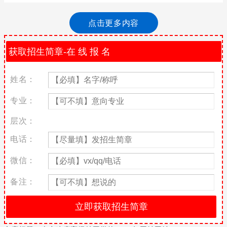
每个家长都希望自己的孩子成才，但还是很多同学在初中的成绩都
不是好，很多家长都不知道怎么去选择学校了，因为分数不够，高
点击更多内容
中肯定是没希望了，所以很多家长听说卫校就业比较好，所以很想
知道卫校的招生情况，大家如果说想知道学校相关信息，可以进入
学校官方网址进行咨询。
南京建康高级技工学校学校平台网站：www.cdtlxxe.com
姓名：
南京建康高级技工学校学校地址：南京市江宁区金航大道88号
专业：
南京建康高级技工学校办学成绩
层次：
学校连续三年荣获南京市民办技工学校办学评估第一名;学校党支部
连续三年被评为先进基层党组织;学校团委多次被评为南京市五四红
电话：
旗团委、南京市暑期社会实践先进单位、南京市优秀中学中职共青
团组织;在南京市意识形态教育活动“青年大学习”中多次荣获全市职
微信：
业院校团体第一名。
备注：
在过去的三年中，学校先后有5名教师在全省技工院校教师能力竞赛
和教研比赛中获奖，8名学生被评为南京市最美职校生，3名学生被
评为南京市最美志愿者，1名学生被评为江苏省最美职校生，1名学
生被评为江苏省社会实践先进个人，87名师生受到省市团委、人
社、教育部门公开表彰。2020年学校当选江苏省中华职业教育社民