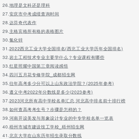
26.
地理是文科还是理科
27.
安庆市中考成绩查询时间
28.
达芬奇代表作
29.
主格宾格所有格的表格图片
30.
氯化锌
31.
2022西北工业大学全国排名(西北工业大学历年全国排名)
32.
岩土工程技术专业主要学什么？专业课程有哪些
33.
红星照耀中国第三章阅读感悟
34.
四川五月花专修学院_成都招生网
35.
往年高考多少分可以上山东政法学院？(2025年参考)
36.
遵义中考2022年分数线是多少(2023参考)
37.
2023河北所有高中学校名单汇总,河北高中排名前十排行榜
38.
如何查高考考生号？步骤是怎样的？
39.
河南开设美发与形象设计专业的中专学校名单一览表
40.
梧州市城市建设技工学校_梧州招生网
41.
北京大学在山东历年招生录取分数线