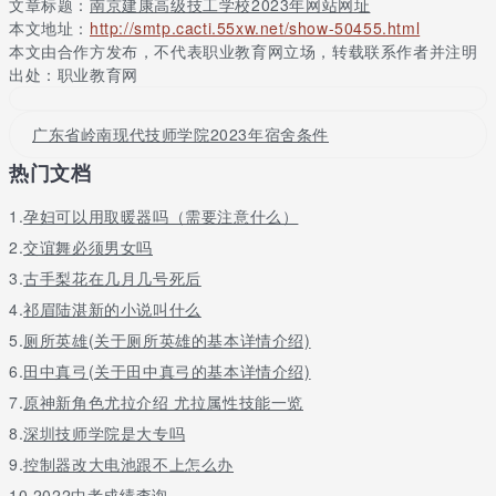
文章标题：
南京建康高级技工学校2023年网站网址
办教育委员会主任委员单位。
本文地址：
http://smtp.cacti.55xw.net/show-50455.html
本文由合作方发布，不代表职业教育网立场，转载联系作者并注明
南京建康高级技工学校办学特色
出处：职业教育网
学校秉承“尚德 精技 怀远 致公”的校训精神，践行“让每个人都有人
生出彩机会”的教育理念和“人无我有、人有我优、人优我精”的办学
广东省岭南现代技师学院2023年宿舍条件
理念， 致力于培养“用得上、肯吃苦、留得住、干得好”的高质量应
用型人才。
热门文档
如果说我们选择中专学校，可以选择中专和大专连贯就读的学校，
1.
孕妇可以用取暖器吗（需要注意什么）
第三年可以升入专科学院学习，这样毕业就可以获得国家承认的大
专学历，如果说成绩好一点的同学，报考五年制的卫校也可以，读
2.
交谊舞必须男女吗
五年毕业也是获得大专学历。
3.
古手梨花在几月几号死后
4.
祁眉陆湛新的小说叫什么
5.
厕所英雄(关于厕所英雄的基本详情介绍)
关于更多南京建康高级技工学校2023年网站网址请留言或者咨询老
师
6.
田中真弓(关于田中真弓的基本详情介绍)
7.
原神新角色尤拉介绍 尤拉属性技能一览
8.
深圳技师学院是大专吗
9.
控制器改大电池跟不上怎么办
10.
2022中考成绩查询