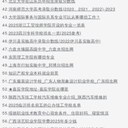
41.
北京大学在山东历年招生录取分数线
42.
河南师范大学高考录取分数线(2020、2021、2022)-2023
43.
大学国际事务与国际关系专业可以从事哪些工作？
44.
2025浙江工贸技师学院开设的专业一览表
45.
2023四川专科学校排名一览(2025参考)
46.
伊川县实验高中录取分数线(2022伊川县实验高中)
47.
六盘水臻园高级中学_六盘水招生网
48.
东莞理工学院有哪些专业
49.
上海市行知实验中学_邦博尔招生网
50.
知识产权专业本科就业前景
51.
广东服装设计学校_广东人物形象设计职业学校_广东招生网
52.
★嘉应学院地址-嘉应学院在哪里
53.
陕西汽车技工学校汽车维修专业介绍_陕西汽车维修的
54.
2025临沂排名前五的公办技工学校名单
55.
绥德职业技术教育中心宿舍条件、住宿好吗、寝室情况
56.
广西演艺职业学院学费2025年多少钱