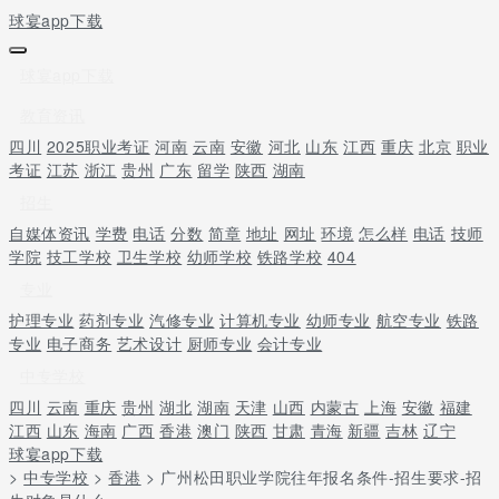
球宴app下载
球宴app下载
教育资讯
四川
2025职业考证
河南
云南
安徽
河北
山东
江西
重庆
北京
职业
考证
江苏
浙江
贵州
广东
留学
陕西
湖南
招生
自媒体资讯
学费
电话
分数
简章
地址
网址
环境
怎么样
电话
技师
学院
技工学校
卫生学校
幼师学校
铁路学校
404
专业
护理专业
药剂专业
汽修专业
计算机专业
幼师专业
航空专业
铁路
专业
电子商务
艺术设计
厨师专业
会计专业
中专学校
四川
云南
重庆
贵州
湖北
湖南
天津
山西
内蒙古
上海
安徽
福建
江西
山东
海南
广西
香港
澳门
陕西
甘肃
青海
新疆
吉林
辽宁
球宴app下载
>
中专学校
>
香港
> 广州松田职业学院往年报名条件-招生要求-招