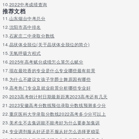
10.
2022中考成绩查询
推荐文档
关于更多广州松田职业学院往年报名条件-招生要求-招生对象是什
11.
山东烟台中考总分
么请留言或者咨询老师
12.
沈阳市高中排名
13.
石家庄二中录取分数线
14.
晶状体全脱位(关于晶状体全脱位的简介)
15.
无氧呼吸方程式
16.
2025年高考赋分成绩怎么算怎么赋分
17.
现在最吃香的专业是什么专业哪些最有前景
18.
为什么不建议女孩子学爵士舞原因有哪些
19.
高考热门专业及就业前景分析哪些专业好
20.
2023高考倒计时日期最新距离2023高考还有几天
21.
2023安徽高考分数线预估录取分数线预测多少分
22.
重庆医科大学录取分数线2022高考多少分可以上
23.
美术生不去集训能不能考好为什么要参加集训
24.
专业调剂服从好还是不服从好怎么选择更稳妥