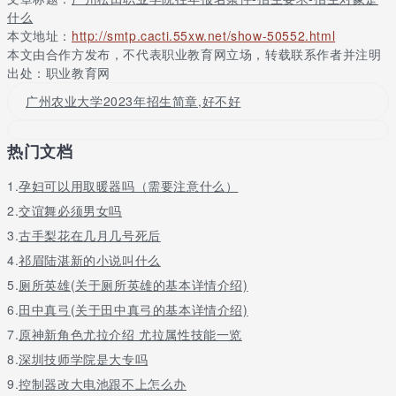
证，户口本及复印件等等。
什么
本文地址：
http://smtp.cacti.55xw.net/show-50552.html
三、录取信息
本文由合作方发布，不代表职业教育网立场，转载联系作者并注明
出处：职业教育网
了解完怎么报考后小编带大家了解该校的录取标准。广州松田职业
学院2021年录取原则是根据成绩，由高到低录取。并且根据往年该
广州农业大学2023年招生简章,好不好
校的录取分数线来看，分数在三百分以上的同学被录取的机率非常
高，根据省最低控制分数线是二百分左右，那么二百多分的同学也
可以考虑报考一下试试。
热门文档
四、教学模式
1.
孕妇可以用取暖器吗（需要注意什么）
广州松田职业学院有着属于自己独特的教学培养模式，学校拥有强
2.
交谊舞必须男女吗
大的教师队伍，有教学，技术，管理和科研。一切以学生为出发
3.
古手梨花在几月几号死后
点。计算机网络技术专业的同学可以考取华为公司的hcie、hcdp、
4.
祁眉陆湛新的小说叫什么
hcda等等主流厂商的资格认证，从而实现高薪就业。该校的教学模
式充分的满足了同学们对于就业的要求。
5.
厕所英雄(关于厕所英雄的基本详情介绍)
6.
田中真弓(关于田中真弓的基本详情介绍)
以上就是广州松田职业学院2021年的报名条件、招生要求等录取信
息，更多可以去择校网查询。小编认为，每个学校都有自己的特
7.
原神新角色尤拉介绍 尤拉属性技能一览
色，但对于同学们来说，适合自己的学校才是最好的学校，小编希
8.
深圳技师学院是大专吗
望各位同学们都能做出自己的选择，找到自己满意的学校。
9.
控制器改大电池跟不上怎么办