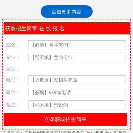
报考学校时同学们最担心的就是自己成绩达到了心仪的学校的最低
点击更多内容
录取分数线，但是个人条件却不符合学校的招生要求，同时这也是
家长们最担心的问题。那么，接下来小编将带大家了解一下广州松
田职业学院2021年的报名条件是什么，该校又有怎样的招生要求和
招生对象是什么。
一、招生信息
姓名：
广州松田职业学院是一所计算机和建筑类专业出众的全日制学校，
专业：
同时也和母体学校进行资源共享和师资力量联合，合作交流的学
校。很多同学们都想报考该校，那么，该校的招生对象是怎样的
层次：
呢？小编为同学们查阅到该校的招生对象主要是面向高中生，当然
电话：
该校也有艺术生和体育生等。对于那些喜欢计算机专业的同学，报
考这所学校是非常合适的。该校的要求并不高，相信很多同学们都
微信：
可以达到。
二、报名信息
备注：
了解招生信息后下一步就是怎么报名了。广州松田职业学院往年的
报名方式为网络报名。网上报名的同学可以登陆高考志愿平台，填
写学校代码进行报名。该校的报名时间是在高考后，同学们不要错
过报名时间哦。报名成功后要准备好该校所需要的证件，如身份
文章标题：
广州松田职业学院往年报名条件-招生要求-招生对象是