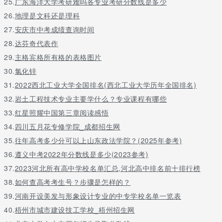
25.
广东海洋大学考研难吗各专业考研分数线是多少
26.
地理是文科还是理科
27.
安庆市中考成绩查询时间
28.
达芬奇代表作
29.
主格宾格所有格的表格图片
30.
氯化锌
31.
2022西北工业大学全国排名(西北工业大学历年全国排名)
32.
岩土工程技术专业主要学什么？专业课程有哪些
33.
红星照耀中国第三章阅读感悟
34.
四川五月花专修学院_成都招生网
35.
往年高考多少分可以上山东政法学院？(2025年参考)
36.
遵义中考2022年分数线是多少(2023参考)
37.
2023河北所有高中学校名单汇总,河北高中排名前十排行榜
38.
如何查高考考生号？步骤是怎样的？
39.
河南开设美发与形象设计专业的中专学校名单一览表
40.
梧州市城市建设技工学校_梧州招生网