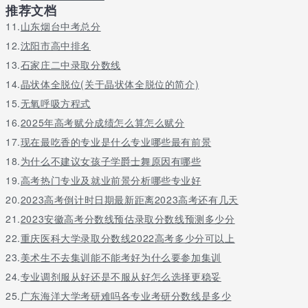
推荐文档
及传媒艺术等专业群建设。
11.
山东烟台中考总分
截至2018年6月，学校建有人工智能与大数据学院、电子与物联网
12.
沈阳市高中排名
学院、通信工程学院、智能制造与汽车学院、财经管理学院、数字
媒体学院、建筑与材料学院、智慧健康学院、通识教育与国际学
13.
石家庄二中录取分数线
院、马克思主义学院、体育与国防教学部11个二级学院（学部），
14.
晶状体全脱位(关于晶状体全脱位的简介)
着力建设人工智能与大数据、电子与物联网、信息通信技术、汽车
15.
无氧呼吸方程式
与智能制造、电商物流为主要特色的五大专业群，开办专科专业58
个。
16.
2025年高考赋分成绩怎么算怎么赋分
17.
现在最吃香的专业是什么专业哪些最有前景
18.
为什么不建议女孩子学爵士舞原因有哪些
19.
高考热门专业及就业前景分析哪些专业好
20.
2023高考倒计时日期最新距离2023高考还有几天
21.
2023安徽高考分数线预估录取分数线预测多少分
22.
重庆医科大学录取分数线2022高考多少分可以上
23.
美术生不去集训能不能考好为什么要参加集训
24.
专业调剂服从好还是不服从好怎么选择更稳妥
25.
广东海洋大学考研难吗各专业考研分数线是多少