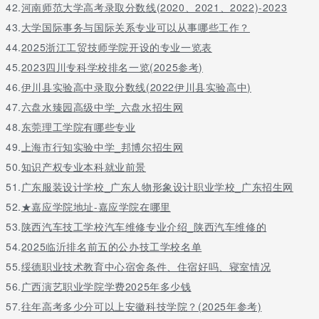
42.
河南师范大学高考录取分数线(2020、2021、2022)-2023
43.
大学国际事务与国际关系专业可以从事哪些工作？
44.
2025浙江工贸技师学院开设的专业一览表
45.
2023四川专科学校排名一览(2025参考)
46.
伊川县实验高中录取分数线(2022伊川县实验高中)
47.
六盘水臻园高级中学_六盘水招生网
48.
东莞理工学院有哪些专业
49.
上海市行知实验中学_邦博尔招生网
50.
知识产权专业本科就业前景
51.
广东服装设计学校_广东人物形象设计职业学校_广东招生网
52.
★嘉应学院地址-嘉应学院在哪里
53.
陕西汽车技工学校汽车维修专业介绍_陕西汽车维修的
54.
2025临沂排名前五的公办技工学校名单
55.
绥德职业技术教育中心宿舍条件、住宿好吗、寝室情况
56.
广西演艺职业学院学费2025年多少钱
57.
往年高考多少分可以上安徽科技学院？(2025年参考)