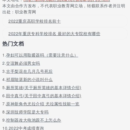
13
重庆航天职业技术学院
重庆
40
本文由合作方发布，不代表职业教育网立场，转载联系作者并注明
14
重庆科创职业学院
重庆
40
出处：职业教育网
15
重庆工贸职业技术学院
重庆
40
2022重庆高职学校排名前十
16
重庆财经职业学院
重庆
40
17
重庆房地产职业学院
重庆
40
2022年重庆专科学校排名 最好的大专院校有哪些
18
重庆机电职业技术大学
重庆
40
热门文档
19
重庆建筑工程职业学院
重庆
40
1.
20
孕妇可以用取暖器吗（需要注意什么）
重庆电讯职业学院
重庆
40
重庆工业职业技术学院院系设置
2.
交谊舞必须男女吗
3.
古手梨花在几月几号死后
学校现设有机械工程与自动化学院、车辆工程学院、电子与物联网
4.
祁眉陆湛新的小说叫什么
工程学院、经济与管理学院、建筑工程学院、艺术设计学院、轨道
交通与航空服务学院、化学与制药工程学院、马克思主义学院（思
5.
厕所英雄(关于厕所英雄的基本详情介绍)
想政治理论课教学研究部）、通识教育学院（体育工作部）等15个
6.
田中真弓(关于田中真弓的基本详情介绍)
二级学院和教学单位，招生专业51个，其中，国家示范专业等国家
7.
原神新角色尤拉介绍 尤拉属性技能一览
级专业16个，市级骨干专业等市级专业14个。
8.
深圳技师学院是大专吗
重庆电子工程职业学院院系专业
9.
控制器改大电池跟不上怎么办
学校以电子信息类专业为主，兼顾机电、汽车、财经、管理、建筑
10.
2022中考成绩查询