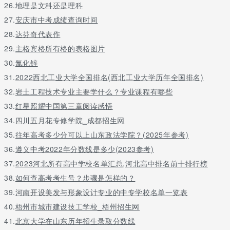
26.
地理是文科还是理科
27.
安庆市中考成绩查询时间
28.
达芬奇代表作
29.
主格宾格所有格的表格图片
30.
氯化锌
31.
2022西北工业大学全国排名(西北工业大学历年全国排名)
32.
岩土工程技术专业主要学什么？专业课程有哪些
33.
红星照耀中国第三章阅读感悟
34.
四川五月花专修学院_成都招生网
35.
往年高考多少分可以上山东政法学院？(2025年参考)
36.
遵义中考2022年分数线是多少(2023参考)
37.
2023河北所有高中学校名单汇总,河北高中排名前十排行榜
38.
如何查高考考生号？步骤是怎样的？
39.
河南开设美发与形象设计专业的中专学校名单一览表
40.
梧州市城市建设技工学校_梧州招生网
41.
北京大学在山东历年招生录取分数线