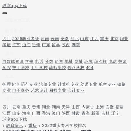
球宴app下载
球宴app下载
教育资讯
四川
2025职业考证
河南
云南
安徽
河北
山东
江西
重庆
北京
职业
考证
江苏
浙江
贵州
广东
留学
陕西
湖南
招生
自媒体资讯
学费
电话
分数
简章
地址
网址
环境
怎么样
电话
技师
学院
技工学校
卫生学校
幼师学校
铁路学校
404
专业
护理专业
药剂专业
汽修专业
计算机专业
幼师专业
航空专业
铁路
专业
电子商务
艺术设计
厨师专业
会计专业
中专学校
四川
云南
重庆
贵州
湖北
湖南
天津
山西
内蒙古
上海
安徽
福建
江西
山东
海南
广西
香港
澳门
陕西
甘肃
青海
新疆
吉林
辽宁
球宴app下载
>
教育资讯
>
重庆
> 2022重庆专科学校排名