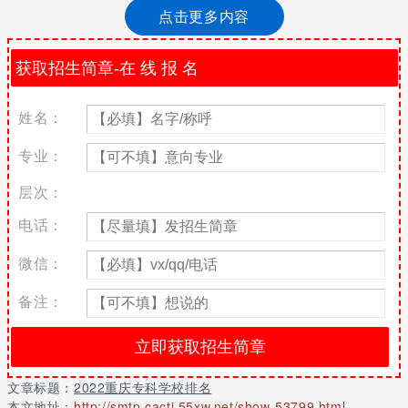
三。
点击更多内容
2021重庆专科学校排行榜
排 名
高校名称
地 区
高职院校数
1
重庆工业职业技术学院
重庆
40
姓名：
2
重庆电子工程职业学院
重庆
40
专业：
3
重庆工程职业技术学院
重庆
40
4
重庆城市管理职业学院
重庆
40
层次：
5
重庆工商职业学院
重庆
40
电话：
6
重庆三峡医药高等专科学校
重庆
40
7
重庆医药高等专科学校
重庆
40
微信：
8
重庆电力高等专科学校
重庆
40
备注：
9
重庆三峡职业学院
重庆
40
10
重庆交通职业学院
重庆
40
11
重庆水利电力职业技术学院
重庆
40
12
重庆能源职业学院
重庆
40
文章标题：
2022重庆专科学校排名
本文地址：
http://smtp.cacti.55xw.net/show-53799.html