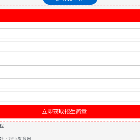
是一所公办、全日制国家级重点技工学校。2004年通过了iso9001
;2007年荣获“广东省技工教育系统先进集体”称号、“高技能人才培训贡献
湛江校区、澄海校区，秉承质量、管理、特色、品牌的办学理念，建
次学生12000人，占在校生的70%，每年为社会培养各类技能型人才1
0%，有10位教师分获 “南粤技术能手”、“广东省五一劳动奖章”和
控技能大赛广东选拔赛中，教师荣获一个第一名，两个第三名。
教材改革等方面与企业和行业进行了广泛的合作，每年引进十几家企
级技师的短训与鉴定，鉴定工种21个，每年短期培训4000余人次，职
教育领域积累了丰富的办学经验，形成了多层次、多形式、多渠道的
业欢迎，推荐就业率常年保持在98%以上。
程
处：职业教育网