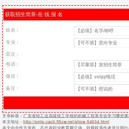
广东省轻工业高级技工学校介绍：
学校概况
广东省轻工业技师学院、广东省轻工业高级技工学校成立于1974年，
姓名：
号;2006年被评为“全国就业促进先进单位”和“教育创新全国百所名校”
技能人才培养示范基地”，全国“抗震救灾突出贡献学校”荣誉称号。
专业：
学校设东校区、西校区、北校区、白云校区和南校区、中山校区、
层次：
层次学历教育，常设38个专业，全日制在校生1.7万人，高级和技师层
电话：
学校拥有一支经验丰富、锐意进取的师资队伍，中级、高级职称教师占8
教师技能大赛中，教师代表队获团体第一名。2008年第三届全国数
微信：
学校积极开拓校企合作，在专业建设、师资队伍培养、课程设置和
试站、特种作业定点培训站开办有初级工、中级工、高级工、技师和高
备注：
三十六年来，学校培养了数以十万计的中、高级技能人才，在技工
的办学设施和优美的校园环境保障了优质的教学质量，毕业生深受企
机械工程系专业介绍：
文章标题：
广东省轻工业高级技工学校的机械工程系专业学习哪些课
本文地址：
http://smtp.cacti.55xw.net/show-54034.html
一、专业系概述
本文由合作方发布，不代表职业教育网立场，转载联系作者并注明出