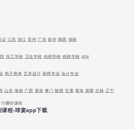
考证
江苏
浙江
贵州
广东
留学
陕西
湖南
学院
技工学校
卫生学校
幼师学校
铁路学校
404
业
电子商务
艺术设计
厨师专业
会计专业
西
山东
海南
广西
香港
澳门
陕西
甘肃
青海
新疆
吉林
辽宁
学习哪些课程
课程-球宴app下载