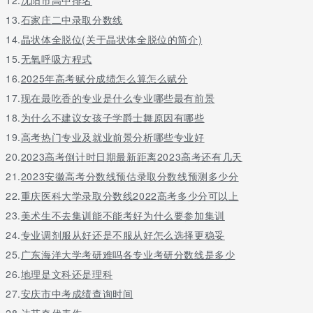
五、对外合作交流
13.
石家庄二中录取分数线
机械工程系在多年的办学经验中探索与实践了一套适合学校实际的
14.
晶状体全脱位(关于晶状体全脱位的简介)
东江科技(深圳)有限公司、广州震高机械有限公司、广州数控机床厂
15.
无氧呼吸方程式
之“需”和企业之“求”结成发展共同体，构建技能人才培养的平台，
16.
2025年高考赋分成绩怎么算怎么赋分
六、就业前景
17.
现在最吃香的专业是什么专业哪些最有前景
机械工程系的毕业生技术含量高，工作待遇优厚，就业范围广，目
18.
为什么不建议女孩子学爵士舞原因有哪些
工、模具制造、汽车制造、造纸、食品厂)中，可从事先进机电设备
19.
高考热门专业及就业前景分析哪些专业好
术中坚或独立创业。
20.
2023高考倒计时日期最新距离2023高考还有几天
技能鉴定资格
21.
2023安徽高考分数线预估录取分数线预测多少分
我系的机电一体化专业具有以下的技能鉴定资质：
22.
重庆医科大学录取分数线2022高考多少分可以上
23.
美术生不去集训能不能考好为什么要参加集训
机修和工具钳工中级、高级、技师
24.
专业调剂服从好还是不服从好怎么选择更稳妥
五、对外合作交流
25.
广东海洋大学考研难吗各专业考研分数线是多少
机械工程系在多年的办学经验中探索与实践了一套适合学校实际的
26.
地理是文科还是理科
东江科技(深圳)有限公司、广州震高机械有限公司、广州数控机床厂
27.
安庆市中考成绩查询时间
之“需”和企业之“求”结成发展共同体，构建技能人才培养的平台，
28.
达芬奇代表作