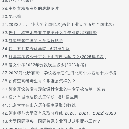
六、就业前景
29.
主格宾格所有格的表格图片
机械工程系的毕业生技术含量高，工作待遇优厚，就业范围广，目
30.
氯化锌
工、模具制造、汽车制造、造纸、食品厂)中，可从事先进机电设备
31.
2022西北工业大学全国排名(西北工业大学历年全国排名)
术中坚或独立创业。
32.
岩土工程技术专业主要学什么？专业课程有哪些
33.
红星照耀中国第三章阅读感悟
关于更多广东省轻工业高级技工学校的机械工程系专业学习哪些课程
34.
四川五月花专修学院_成都招生网
35.
往年高考多少分可以上山东政法学院？(2025年参考)
36.
遵义中考2022年分数线是多少(2023参考)
37.
2023河北所有高中学校名单汇总,河北高中排名前十排行榜
38.
如何查高考考生号？步骤是怎样的？
39.
河南开设美发与形象设计专业的中专学校名单一览表
40.
梧州市城市建设技工学校_梧州招生网
41.
北京大学在山东历年招生录取分数线
42.
河南师范大学高考录取分数线(2020、2021、2022)-2023
43.
大学国际事务与国际关系专业可以从事哪些工作？
44.
2025浙江工贸技师学院开设的专业一览表