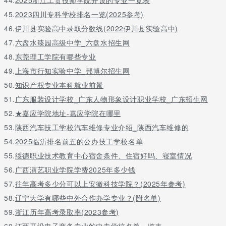
45.
2023四川专科学校排名一览(2025参考)
46.
伊川县实验高中录取分数线(2022伊川县实验高中)
47.
六盘水臻园高级中学_六盘水招生网
48.
东莞理工学院有哪些专业
49.
上海市行知实验中学_邦博尔招生网
50.
知识产权专业本科就业前景
51.
广东服装设计学校_广东人物形象设计职业学校_广东招生网
52.
★嘉应学院地址-嘉应学院在哪里
53.
陕西汽车技工学校汽车维修专业介绍_陕西汽车维修的
54.
2025临沂排名前五的公办技工学校名单
55.
绥德职业技术教育中心宿舍条件、住宿好吗、寝室情况
56.
广西演艺职业学院学费2025年多少钱
57.
往年高考多少分可以上安徽科技学院？(2025年参考)
58.
辽宁大学有哪些中外合作办学专业？(附名单)
59.
浙江历年高考录取率(2023参考)
60.
江西开设电子商务专业的中专学校名单一览表