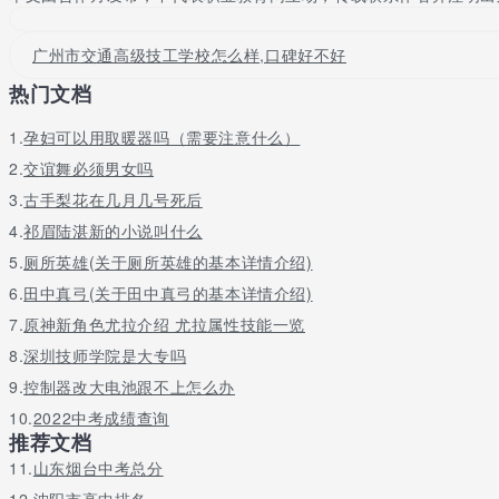
机械工程系是我校11个专业系之一，有机电一体化一个专业，机电
校较大的专业系之一。
广州市交通高级技工学校怎么样,口碑好不好
二、培养目标
热门文档
机电一体化专业主要是培养德、智、体、美、劳全面发展的具有机
操作、数控操作等技术基本理论，既懂机又懂电，并熟悉应用机电一
1.
孕妇可以用取暖器吗（需要注意什么）
2.
交谊舞必须男女吗
机电一体化专业的学生毕业前均通过国家相关部门的技术等级考核
3.
古手梨花在几月几号死后
三、师资介绍
4.
祁眉陆湛新的小说叫什么
机械工程系拥有一个团结协作、业务精干、奋发向上的教师队伍，师
5.
厕所英雄(关于厕所英雄的基本详情介绍)
员2人，中级考评员3人，80%以上为“双师型”教师。
6.
田中真弓(关于田中真弓的基本详情介绍)
其中何晓凌老师曾获得广东职业技能竞赛个人第一名，荣获“广东省
7.
原神新角色尤拉介绍 尤拉属性技能一览
获“园丁奖”。
8.
深圳技师学院是大专吗
陈华强老师做为历届技能竞赛的教练，曾作为广东省钳工组主教练
9.
控制器改大电池跟不上怎么办
四、实习场地和设备
10.
2022中考成绩查询
推荐文档
我系的机电一体化专业，配套有完善的实习设备。拥有钳工实习车间
11.
山东烟台中考总分
通车床、铣床、刨床、钻床等维修实习设备，1个液、气压控制线路
12.
沈阳市高中排名