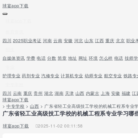
球宴app下载
球宴app下载
教育资讯
四川
2025职业考证
河南
云南
安徽
河北
山东
江西
重庆
北京
职业
招生
自媒体资讯
学费
电话
分数
简章
地址
网址
环境
怎么样
电话
技师
专业
护理专业
药剂专业
汽修专业
计算机专业
幼师专业
航空专业
铁路专
中专学校
四川
云南
重庆
贵州
湖北
湖南
天津
山西
内蒙古
上海
安徽
福建
江
球宴app下载
>
中专学校
>
山西
> 广东省轻工业高级技工学校的机械工程系专业
广东省轻工业高级技工学校的机械工程系专业学习哪些
球宴app下载
2025-11-02 00:11:58