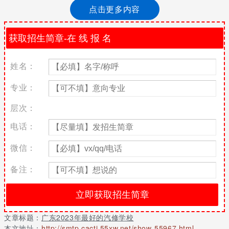
业学校数量也是很多的，那么每个人对学校好坏都有自己的一个判
点击更多内容
断标准。但是不管这么选择，专业的教学质量始终是非常重要的，
在选择学校时也应该着重注意这个方面，至于其它的学校环境之类
的就根据自己的爱好来选择。
肇庆商贸中等职业学校
姓名：
学校简介
专业：
肇庆市商贸中等职业学校座落在风景秀丽的粤港澳大湾区肇庆市城
区，创办于1979年，是广东省省级重点中等职业学校。学校开设中
层次：
餐烹饪与营养膳食、学前教育、会计电算化、汽车运用与维修、计
算机平面设计、制冷和空调设备运行与维修、市场营销、模具制造
电话：
技术等8个专业。其中，烹饪和会计两个专业被评为市重点名专业。
微信：
办学条件
备注：
学校占地面积为48568平方米，绿化面积16500平方米，建筑面积
41800平方米，校园环境优美，建有300米标准塑胶跑道及足球
场、篮球场、羽毛球场、乒乓球场等运动设施。建有校内专业实习
实训基地9个，实训实习场室55间，校外实训基地51个。学校拥有
一支结构合理、力量雄厚、高素质高技能的教师队伍，有国家级烹
文章标题：
广东2023年最好的汽修学校
饪大师、高级讲师、高级技师、高级职业指导师、模具制造与数控
本文地址：
http://smtp.cacti.55xw.net/show-55967.html