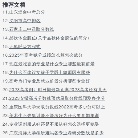
室、多媒体网络教室、多功能报告厅、美术室、音乐舞蹈室、语音
推荐文档
室、警体训练室、服装电车室、电子电工室、家电维修实操室、汽
11.
山东烟台中考总分
车实训室、模具制造数控实训室及卫星电视接入系统等各类教学设
12.
沈阳市高中排名
施齐备先进。
13.
石家庄二中录取分数线
特色专业
14.
晶状体全脱位(关于晶状体全脱位的简介)
司法警察专业：为了响应党中央“科教兴国、“依法治国”的号召，充
15.
无氧呼吸方程式
分发挥警校优势，满足社会对警察及法律人才的迫切需求，特向社
16.
2025年高考赋分成绩怎么算怎么赋分
会招收司法警察专业 。培训学生具有扎实的学业基础，纪律作风严
明、整体军事过硬以及文能办案、武能擒敌的良好素质。
17.
现在最吃香的专业是什么专业哪些最有前景
18.
为什么不建议女孩子学爵士舞原因有哪些
学校只是一个传授知识的地方，可能每所学校的教学方式不同，不
过最终能够学到多少知识技术自身的努力是占了很大的比重的，如
19.
高考热门专业及就业前景分析哪些专业好
果自己不努力的话即使是去了再好的学校也是没什么用的。
20.
2023高考倒计时日期最新距离2023高考还有几天
21.
2023安徽高考分数线预估录取分数线预测多少分
22.
重庆医科大学录取分数线2022高考多少分可以上
关于更多广东2023年最好的汽修学校请留言或者咨询老师
23.
美术生不去集训能不能考好为什么要参加集训
24.
专业调剂服从好还是不服从好怎么选择更稳妥
25.
广东海洋大学考研难吗各专业考研分数线是多少