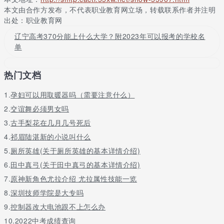
技术工程师、汽修高级技师、高级经济师、会计师、高级商务师、
本文由合作方发布，不代表职业教育网立场，转载联系作者并注明
高级音乐师、高级舞蹈师执教，并聘任一定数量企业的行家作为兼
出处：职业教育网
职教师。
辽宁高考370分能上什么大学？附2023年可以报考的学校名
广东羊城技工学校
单
学校简介
热门文档
广东羊城技工学校是经广东省劳动和社会保障厅批准的学校，创办
于1979年，是省学校。学校以教学为中心，以管理为，遵循教育规
1.
孕妇可以用取暖器吗（需要注意什么）
律和以人为本的原则，本着“市场导向、能力本位、素质优良、服务
社会”的人才培养目标，以其特的“—就业—创业”为全新的办学理
2.
交谊舞必须男女吗
念，倡导“自信、自强、立德、立业”的良好校风。经40年的严谨治
3.
古手梨花在几月几号死后
校，广东羊城技工学校现已发展成为中、高等学历教育相衔接，特
4.
祁眉陆湛新的小说叫什么
色、实力雄厚的教育实体。学校鼓励孩子们争做“羊村”五学子：爱
心、耻心、匠心、敬畏心和感恩心。 “羊村”争取为国家培养更多德
5.
厕所英雄(关于厕所英雄的基本详情介绍)
才兼备的高素质技术人才。
6.
田中真弓(关于田中真弓的基本详情介绍)
学校设施
7.
原神新角色尤拉介绍 尤拉属性技能一览
8.
深圳技师学院是大专吗
学校建有教学大楼、礼堂、食堂和公寓式宿舍大楼;足球场、篮球
场、排球场、网球场、羽毛球场、乒乓球场、田径场、室内运动
9.
控制器改大电池跟不上怎么办
场、大片绿化地带以及可供2000人集会的大广场;图书馆、电脑
10.
2022中考成绩查询