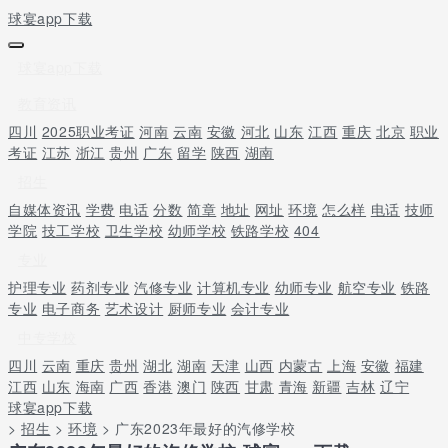
球宴app下载
球宴app下载
教育资讯
四川
2025职业考证
河南
云南
安徽
河北
山东
江西
重庆
北京
职业
考证
江苏
浙江
贵州
广东
留学
陕西
湖南
招生
自媒体资讯
学费
电话
分数
简章
地址
网址
环境
怎么样
电话
技师
学院
技工学校
卫生学校
幼师学校
铁路学校
404
专业
护理专业
药剂专业
汽修专业
计算机专业
幼师专业
航空专业
铁路
专业
电子商务
艺术设计
厨师专业
会计专业
中专学校
四川
云南
重庆
贵州
湖北
湖南
天津
山西
内蒙古
上海
安徽
福建
江西
山东
海南
广西
香港
澳门
陕西
甘肃
青海
新疆
吉林
辽宁
球宴app下载
>
招生
>
环境
> 广东2023年最好的汽修学校