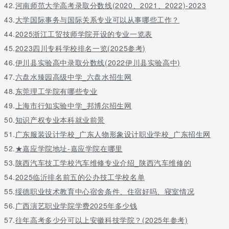
42.
河南师范大学高考录取分数线(2020、2021、2022)-2023
43.
大学国际事务与国际关系专业可以从事哪些工作？
44.
2025浙江工贸技师学院开设的专业一览表
45.
2023四川专科学校排名一览(2025参考)
46.
伊川县实验高中录取分数线(2022伊川县实验高中)
47.
六盘水臻园高级中学_六盘水招生网
48.
东莞理工学院有哪些专业
49.
上海市行知实验中学_邦博尔招生网
50.
知识产权专业本科就业前景
51.
广东服装设计学校_广东人物形象设计职业学校_广东招生网
52.
★嘉应学院地址-嘉应学院在哪里
53.
陕西汽车技工学校汽车维修专业介绍_陕西汽车维修的
54.
2025临沂排名前五的公办技工学校名单
55.
绥德职业技术教育中心宿舍条件、住宿好吗、寝室情况
56.
广西演艺职业学院学费2025年多少钱
57.
往年高考多少分可以上安徽科技学院？(2025年参考)