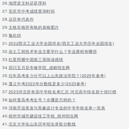
26.
地理是文科还是理科
27.
安庆市中考成绩查询时间
28.
达芬奇代表作
29.
主格宾格所有格的表格图片
30.
氯化锌
31.
2022西北工业大学全国排名(西北工业大学历年全国排名)
32.
岩土工程技术专业主要学什么？专业课程有哪些
33.
红星照耀中国第三章阅读感悟
34.
四川五月花专修学院_成都招生网
35.
往年高考多少分可以上山东政法学院？(2025年参考)
36.
遵义中考2022年分数线是多少(2023参考)
37.
2023河北所有高中学校名单汇总,河北高中排名前十排行榜
38.
如何查高考考生号？步骤是怎样的？
39.
河南开设美发与形象设计专业的中专学校名单一览表
40.
梧州市城市建设技工学校_梧州招生网
41.
北京大学在山东历年招生录取分数线