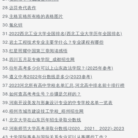
28.
达芬奇代表作
29.
主格宾格所有格的表格图片
30.
氯化锌
31.
2022西北工业大学全国排名(西北工业大学历年全国排名)
32.
岩土工程技术专业主要学什么？专业课程有哪些
33.
红星照耀中国第三章阅读感悟
34.
四川五月花专修学院_成都招生网
35.
往年高考多少分可以上山东政法学院？(2025年参考)
36.
遵义中考2022年分数线是多少(2023参考)
37.
2023河北所有高中学校名单汇总,河北高中排名前十排行榜
38.
如何查高考考生号？步骤是怎样的？
39.
河南开设美发与形象设计专业的中专学校名单一览表
40.
梧州市城市建设技工学校_梧州招生网
41.
北京大学在山东历年招生录取分数线
42.
河南师范大学高考录取分数线(2020、2021、2022)-2023
43.
大学国际事务与国际关系专业可以从事哪些工作？