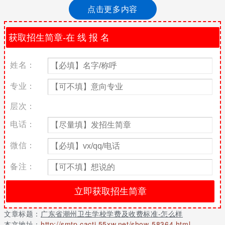
点击更多内容
很多家长和学生在选择学校的时候，除了会看学校的办学规模、师
资等方面，还会关心学校的学费问题，不同的学校，因为办学的性
质不一样，所以学校的收费也会有所差异，一般公办的学校学费会
比私立学校的学费便宜，最近，就有学生来咨询广东省潮州卫生学
校的学费是多少钱及收费标准等相关问题，那对于这个问题，小编
就给大家整理了学校的收费标准，希望对广大学子有所帮助。
姓名：
2.广东省潮州卫生学校学费是多少钱及收费标准
专业：
广东省潮州卫生学校2018年学费，中医学专业学费为3640元/学
层次：
年，医学检验技术专业学费为3640元/学年，中药专业学费为3640
元/学年，康复治疗技术专业学费为3640元/学年，药学专业学费为
电话：
3640元/学年，护理学专业学费为3640元/学年，助产专业学费为
3640元/学年。学校已构建起以中等职业教育为主、成人高等教育
微信：
为辅，学历教育与在岗位培训兼顾，全日制与业余教育并存，独立
办学与联合办学互补的办学模式并取得显著的办学效益。现有在校
备注：
生4251人，中职层次开设有医药卫护类专业13个，其中护理、药剂
两个专业已被省教育厅评审认定为省级重点建设专业。
3.广东省潮州卫生学校奖学金及资助补助政策
文章标题：
广东省潮州卫生学校学费及收费标准-怎么样
广东省潮州卫生学校特困生助学基金管理办法，第一条设立特困生
本文地址：
http://smtp.cacti.55xw.net/show-58364.html