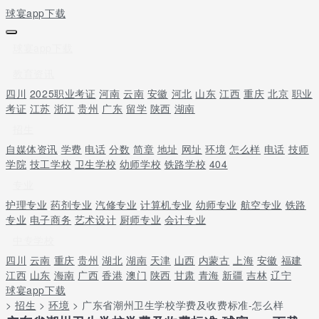
球宴app下载
球宴app下载
教育资讯
四川
2025职业考证
河南
云南
安徽
河北
山东
江西
重庆
北京
职业
考证
江苏
浙江
贵州
广东
留学
陕西
湖南
招生
自媒体资讯
学费
电话
分数
简章
地址
网址
环境
怎么样
电话
技师
学院
技工学校
卫生学校
幼师学校
铁路学校
404
专业
护理专业
药剂专业
汽修专业
计算机专业
幼师专业
航空专业
铁路
专业
电子商务
艺术设计
厨师专业
会计专业
中专学校
四川
云南
重庆
贵州
湖北
湖南
天津
山西
内蒙古
上海
安徽
福建
江西
山东
海南
广西
香港
澳门
陕西
甘肃
青海
新疆
吉林
辽宁
球宴app下载
>
招生
>
环境
> 广东省潮州卫生学校学费及收费标准-怎么样