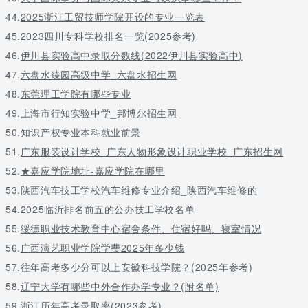
44.
2025浙江工贸技师学院开设的专业一览表
45.
2023四川专科学校排名一览(2025参考)
46.
伊川县实验高中录取分数线(2022伊川县实验高中)
47.
六盘水臻园高级中学_六盘水招生网
48.
东莞理工学院有哪些专业
49.
上海市行知实验中学_邦博尔招生网
50.
知识产权专业本科就业前景
51.
广东服装设计学校_广东人物形象设计职业学校_广东招生网
52.
★嘉应学院地址-嘉应学院在哪里
53.
陕西汽车技工学校汽车维修专业介绍_陕西汽车维修的
54.
2025临沂排名前五的公办技工学校名单
55.
绥德职业技术教育中心宿舍条件、住宿好吗、寝室情况
56.
广西演艺职业学院学费2025年多少钱
57.
往年高考多少分可以上安徽科技学院？(2025年参考)
58.
辽宁大学有哪些中外合作办学专业？(附名单)
59.
浙江历年高考录取率(2023参考)