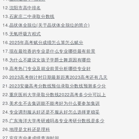
通和资源共享，以促进教育、教学和管理。其主要服务对象是全校
12.
沈阳市高中排名
各部门、各单位和广大师生。
13.
石家庄二中录取分数线
5.小编总结
14.
晶状体全脱位(关于晶状体全脱位的简介)
以上就是小编为大家整理的广东省潮州卫生学校的学费情况，从上
15.
无氧呼吸方程式
文，我们可以看出，学校的收费还是比较便宜的，因为现在国家的
16.
2025年高考赋分成绩怎么算怎么赋分
政策好，很多学校都设有奖助学金，大家在校一定要认真学习，拥
有一个优异的成绩，就可以申请学校的各种奖学金，这也是一笔不
17.
现在最吃香的专业是什么专业哪些最有前景
少的资金来源，学生还在课余时间还可以在学校兼职，挣取生活
18.
为什么不建议女孩子学爵士舞原因有哪些
费，同时也锻炼自己的实践能力，提高自己的社会经验。
19.
高考热门专业及就业前景分析哪些专业好
20.
2023高考倒计时日期最新距离2023高考还有几天
关于更多广东省潮州卫生学校学费及收费标准-怎么样请留言或者咨
21.
2023安徽高考分数线预估录取分数线预测多少分
询老师
22.
重庆医科大学录取分数线2022高考多少分可以上
23.
美术生不去集训能不能考好为什么要参加集训
24.
专业调剂服从好还是不服从好怎么选择更稳妥
25.
广东海洋大学考研难吗各专业考研分数线是多少
26.
地理是文科还是理科
27.
安庆市中考成绩查询时间