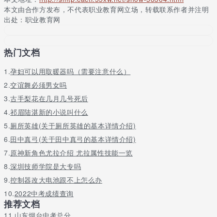
助学基金的宗旨，为贯彻“三个代表”重要思想，帮助部分家庭经济
本文由合作方发布，不代表职业教育网立场，转载联系作者并注明
特别困难的学生(以下简称“特困生”)顺利完成学业，不让在校学生因
出处：职业教育网
家庭经济困难而中途退学，学校根据《国务院关于发展职业教育的
决定》中“建立职业教育贫困家庭学生助学制度”的要求，结合本校
实际，决定从2005学年度第二学期起设立特困生助学基金。设立特
热门文档
困生助学基金是弘扬中华民族扶贫济困、乐善好施传统美德及倡导
互相帮助、无私奉献崇高精神的具体行动，是全校师生、社会热心
1.
孕妇可以用取暖器吗（需要注意什么）
人士对贫困生给予关爱的充分体现。为了做好助学基金的筹集、使
用、管理工作，使之真正发挥作用、服务学生，特制定本办法。
2.
交谊舞必须男女吗
3.
古手梨花在几月几号死后
4.广东省潮州卫生学校学校管理介绍
4.
祁眉陆湛新的小说叫什么
广东省潮州卫生学校校园网管理办法，第一条 为了加强学校校园计
5.
厕所英雄(关于厕所英雄的基本详情介绍)
算机网络(以下简称校园网)的安全与管理，确保网络安全、可靠、
稳定地运行，促进校园网健康发展，依照《中华人民共和国计算机
6.
田中真弓(关于田中真弓的基本详情介绍)
信息网络国际联网管理暂行规定》、《计算机信息网络国际联网安
7.
原神新角色尤拉介绍 尤拉属性技能一览
全保护管理办法》、《互联网信息服务管理办法》以及上级教育主
8.
深圳技师学院是大专吗
管部门的有关规定，结合我校的实际，制定本办法。校园网是对外
宣传及交流的一个重要窗口，也是全校教学、科研和行政管理的重
9.
控制器改大电池跟不上怎么办
要信息基础设施。其目的是利用先进、实用的计算机技术和网络通
10.
2022中考成绩查询
信技术，实现校内计算机互连、计算机区域网互连，并通过中国电
推荐文档
信宽带网等出口与国际互联网络(internet)互连，实现信息的快捷沟
11.
山东烟台中考总分