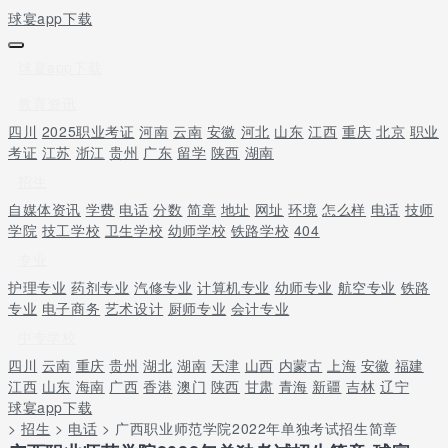
球宴app下载
球宴app下载
教育资讯
四川
2025职业考证
河南
云南
安徽
河北
山东
江西
重庆
北京
职业
考证
江苏
浙江
贵州
广东
留学
陕西
湖南
招生
自媒体资讯
学费
电话
分数
简章
地址
网址
环境
怎么样
电话
技师
学院
技工学校
卫生学校
幼师学校
铁路学校
404
专业
护理专业
药剂专业
汽修专业
计算机专业
幼师专业
航空专业
铁路
专业
电子商务
艺术设计
厨师专业
会计专业
中专学校
四川
云南
重庆
贵州
湖北
湖南
天津
山西
内蒙古
上海
安徽
福建
江西
山东
海南
广西
香港
澳门
陕西
甘肃
青海
新疆
吉林
辽宁
球宴app下载
>
招生
>
电话
> 广西职业师范学院2022年单独考试招生简章