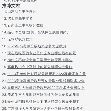
收。缴费截止时间：2021年4月9日18:00。
推荐文档
考生按规定填报申报信息并足额缴费后，才能完成申报手续；对申
11.
山东烟台中考总分
报成功的考生，不再办理撤销申报和退款手续。
12.
沈阳市高中排名
（六）查阅准考证
13.
石家庄二中录取分数线
14.
晶状体全脱位(关于晶状体全脱位的简介)
缴费成功后，考生于2021年4月13日上午9:00—4月16日18:00，
进入高职单招职业适应性测试app（app使用手册将会在联合测试申
15.
无氧呼吸方程式
报系统内向考生公布）查阅电子准考证，确定考试场次。如遇技术
16.
2025年高考赋分成绩怎么算怎么赋分
问题，可联系申报系统页面所提供的球宴app下载的联系方式。
17.
现在最吃香的专业是什么专业哪些最有前景
三、测试安排
18.
为什么不建议女孩子学爵士舞原因有哪些
2021年单招联合测试只进行职业适应性测试，所有报考广西公办高
19.
高考热门专业及就业前景分析哪些专业好
职高专院校招生联盟内成员院校单招的考生必须参加联盟统一组织
20.
2023高考倒计时日期最新距离2023高考还有几天
的职业适应性测试并取得相应测试结果。
21.
2023安徽高考分数线预估录取分数线预测多少分
（一）测试时间
22.
重庆医科大学录取分数线2022高考多少分可以上
职业适应性测试时间：2021年4月17日，测试时长为40分钟，根据
23.
美术生不去集训能不能考好为什么要参加集训
申报人数分批测试，考生参加测试的具体时间在准考证上查阅。
24.
专业调剂服从好还是不服从好怎么选择更稳妥
（二）测试方式
25.
广东海洋大学考研难吗各专业考研分数线是多少