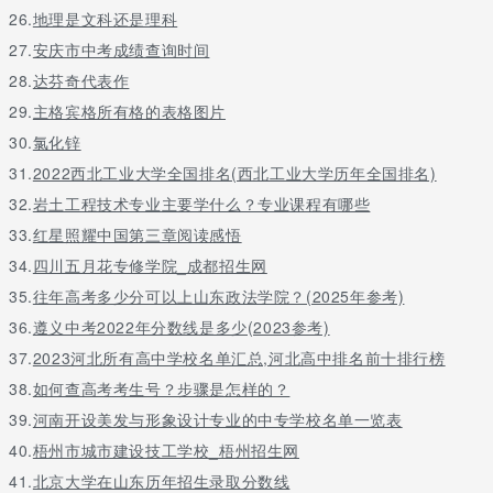
26.
地理是文科还是理科
职业适应性测试采用无纸化网络测试方式进行，全部为标准化试
题，考生通过在手机上安装app答题。
27.
安庆市中考成绩查询时间
28.
达芬奇代表作
（三）测试内容
29.
主格宾格所有格的表格图片
职业适应性测试包含学习能力、职业潜能等内容。
30.
氯化锌
四、测试成绩
31.
2022西北工业大学全国排名(西北工业大学历年全国排名)
高职单招联合测试总成绩由文化素质成绩和附加分组成。我校在考
32.
岩土工程技术专业主要学什么？专业课程有哪些
生职业适应性测试成绩合格的基础上，以联合测试总成绩高低为依
33.
红星照耀中国第三章阅读感悟
据进行录取。
34.
四川五月花专修学院_成都招生网
（一）职业适应性测试成绩
35.
往年高考多少分可以上山东政法学院？(2025年参考)
职业适应性测试满分为300分，测试结果以合格和不合格记，高于
36.
遵义中考2022年分数线是多少(2023参考)
120分（含120分）为合格，低于120分或不参加测试为不合格。职
37.
2023河北所有高中学校名单汇总,河北高中排名前十排行榜
业适应性测试结束后，联盟院校将在联合测试网站申报系统
38.
如何查高考考生号？步骤是怎样的？
（httpsss://gxgzlm.com/）公布考生联合测试总成绩和职业适应性
测试是否合格。
39.
河南开设美发与形象设计专业的中专学校名单一览表
40.
梧州市城市建设技工学校_梧州招生网
（二）文化素质成绩
41.
北京大学在山东历年招生录取分数线
文化素质成绩采用考生的高中学业水平考试成绩中的语文、数学、