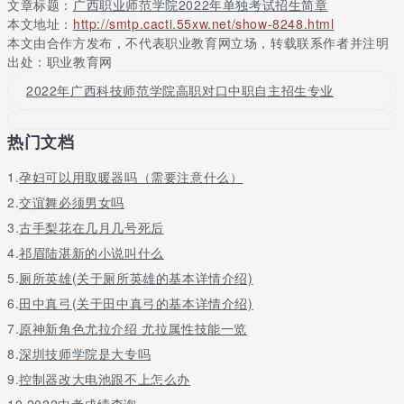
文章标题：
广西职业师范学院2022年单独考试招生简章
本文地址：
http://smtp.cacti.55xw.net/show-8248.html
网上申报→网上缴费→网上查阅电子准考证。
本文由合作方发布，不代表职业教育网立场，转载联系作者并注明
出处：职业教育网
（四）申报方法
2022年广西科技师范学院高职对口中职自主招生专业
方法一：登录“广西招生考试院”网站（httpsss://gxeea/），通过球
宴app下载首页系统导航的“考试报名”栏目或普通高考的“高职单
招”或“高职对口中职”栏目中的“广西2021高职单招/对口中职申报快
热门文档
速通道”链接，选择“广西公办高职高专院校招生联盟”栏目进入联合
测试网站（httpsss://gxzslm）填写申报信息。
1.
孕妇可以用取暖器吗（需要注意什么）
方法二：智能手机登录联合测试网站点击“广西公办高职高专院校招
2.
交谊舞必须男女吗
生联盟申报系统”栏目填写申报信息。
3.
古手梨花在几月几号死后
方法三：直接百度查找广西职业师范学院，从球宴app下载主页飘
4.
祁眉陆湛新的小说叫什么
窗进入并点击“广西公办高职高专院校招生联盟申报系统”填写申报
5.
厕所英雄(关于厕所英雄的基本详情介绍)
信息。
6.
田中真弓(关于田中真弓的基本详情介绍)
（五）缴费
7.
原神新角色尤拉介绍 尤拉属性技能一览
根据自治区发展与改革委员会批准，高职单招考生报考费为70元/
8.
深圳技师学院是大专吗
人，报考费用于联合测试申报、测试等组织工作，考生通过网上支
9.
控制器改大电池跟不上怎么办
付的方式缴纳。联合测试报考费用统一由广西电力职业技术学院代
10.
2022中考成绩查询