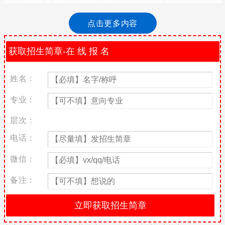
等职业院校对口中等职业学校毕业生自主招生试点工作的通知》
（桂招考委办〔2021〕1号）精神，结合实际，现制定我校2021年
点击更多内容
单独考试招生简章。具体内容如下：
一、联合测试
我校会同区内29所院校，共同组建2021年广西公办高职高专院校招
生联盟，按照“整体策划、统一申报、联合测试、成绩互认”的原
姓名：
则，开展高职单招联合测试工作，取得联合测试成绩的考生才具备
被我校录取的资格。
专业：
二、考生申报
层次：
（一）申报条件
电话：
已参加广西2021年普通高考报名，且符合《广西壮族自治区招生考
微信：
试委员会办公室关于做好我区2021普通高校招生考试报名工作的通
知》（桂招考委办〔2020〕61号）中高职单招报名条件的考生。
备注：
（二）申报时间
2021年3月8日9:00—4月9日18:00止。
（三）申报流程