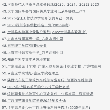
42.
河南师范大学高考录取分数线(2020、2021、2022)-2023
英语三个科目原始分成绩总和。
43.
大学国际事务与国际关系专业可以从事哪些工作？
（三）附加分
44.
2025浙江工贸技师学院开设的专业一览表
1．加分项目及加分标准
45.
2023四川专科学校排名一览(2025参考)
序号
46.
伊川县实验高中录取分数线(2022伊川县实验高中)
47.
六盘水臻园高级中学_六盘水招生网
48.
东莞理工学院有哪些专业
加分项目
49.
上海市行知实验中学_邦博尔招生网
50.
知识产权专业本科就业前景
加分标准
51.
广东服装设计学校_广东人物形象设计职业学校_广东招生网
52.
★嘉应学院地址-嘉应学院在哪里
53.
陕西汽车技工学校汽车维修专业介绍_陕西汽车维修的
申请方式及要求
54.
2025临沂排名前五的公办技工学校名单
55.
绥德职业技术教育中心宿舍条件、住宿好吗、寝室情况
1
56.
广西演艺职业学院学费2025年多少钱
57.
往年高考多少分可以上安徽科技学院？(2025年参考)