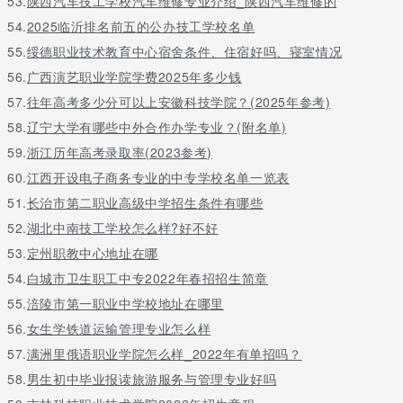
53.
陕西汽车技工学校汽车维修专业介绍_陕西汽车维修的
54.
2025临沂排名前五的公办技工学校名单
55.
绥德职业技术教育中心宿舍条件、住宿好吗、寝室情况
56.
广西演艺职业学院学费2025年多少钱
57.
往年高考多少分可以上安徽科技学院？(2025年参考)
58.
辽宁大学有哪些中外合作办学专业？(附名单)
59.
浙江历年高考录取率(2023参考)
60.
江西开设电子商务专业的中专学校名单一览表
51.
长治市第二职业高级中学招生条件有哪些
52.
湖北中南技工学校怎么样?好不好
53.
定州职教中心地址在哪
54.
白城市卫生职工中专2022年春招招生简章
55.
涪陵市第一职业中学校地址在哪里
56.
女生学铁道运输管理专业怎么样
57.
满洲里俄语职业学院怎么样_2022年有单招吗？
58.
男生初中毕业报读旅游服务与管理专业好吗