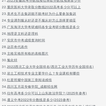
21.
2023安徽高考分数线预估录取分数线预测多少分
22.
重庆医科大学录取分数线2022高考多少分可以上
23.
美术生不去集训能不能考好为什么要参加集训
24.
专业调剂服从好还是不服从好怎么选择更稳妥
25.
广东海洋大学考研难吗各专业考研分数线是多少
26.
地理是文科还是理科
27.
安庆市中考成绩查询时间
28.
达芬奇代表作
29.
主格宾格所有格的表格图片
30.
氯化锌
31.
2022西北工业大学全国排名(西北工业大学历年全国排名)
32.
岩土工程技术专业主要学什么？专业课程有哪些
33.
红星照耀中国第三章阅读感悟
34.
四川五月花专修学院_成都招生网
35.
往年高考多少分可以上山东政法学院？(2025年参考)
36.
遵义中考2022年分数线是多少(2023参考)