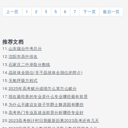
上一页
1
2
3
5
6
7
下一页
最后一页
推荐文档
11.
山东烟台中考总分
12.
沈阳市高中排名
13.
石家庄二中录取分数线
14.
晶状体全脱位(关于晶状体全脱位的简介)
15.
无氧呼吸方程式
16.
2025年高考赋分成绩怎么算怎么赋分
17.
现在最吃香的专业是什么专业哪些最有前景
18.
为什么不建议女孩子学爵士舞原因有哪些
19.
高考热门专业及就业前景分析哪些专业好
20.
2023高考倒计时日期最新距离2023高考还有几天