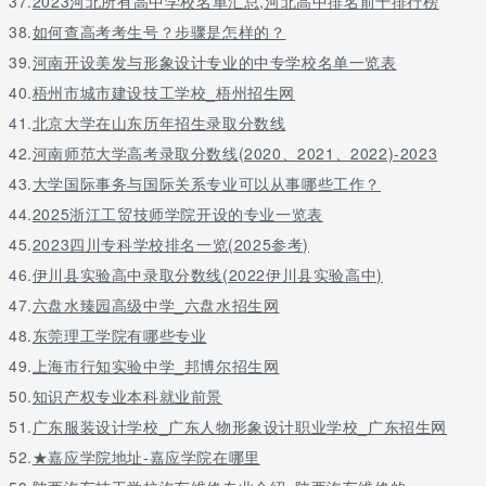
37.
2023河北所有高中学校名单汇总,河北高中排名前十排行榜
38.
如何查高考考生号？步骤是怎样的？
39.
河南开设美发与形象设计专业的中专学校名单一览表
40.
梧州市城市建设技工学校_梧州招生网
41.
北京大学在山东历年招生录取分数线
42.
河南师范大学高考录取分数线(2020、2021、2022)-2023
43.
大学国际事务与国际关系专业可以从事哪些工作？
44.
2025浙江工贸技师学院开设的专业一览表
45.
2023四川专科学校排名一览(2025参考)
46.
伊川县实验高中录取分数线(2022伊川县实验高中)
47.
六盘水臻园高级中学_六盘水招生网
48.
东莞理工学院有哪些专业
49.
上海市行知实验中学_邦博尔招生网
50.
知识产权专业本科就业前景
51.
广东服装设计学校_广东人物形象设计职业学校_广东招生网
52.
★嘉应学院地址-嘉应学院在哪里