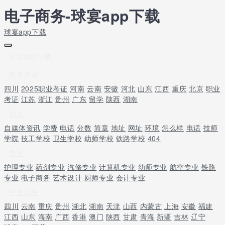
电子商务-球宴app下载
球宴app下载
球宴app下载
教育资讯
四川
2025职业考证
河南
云南
安徽
河北
山东
江西
重庆
北京
职业
考证
江苏
浙江
贵州
广东
留学
陕西
湖南
招生
自媒体资讯
学费
电话
分数
简章
地址
网址
环境
怎么样
电话
技师
学院
技工学校
卫生学校
幼师学校
铁路学校
404
专业
护理专业
药剂专业
汽修专业
计算机专业
幼师专业
航空专业
铁路
专业
电子商务
艺术设计
厨师专业
会计专业
中专学校
四川
云南
重庆
贵州
湖北
湖南
天津
山西
内蒙古
上海
安徽
福建
江西
山东
海南
广西
香港
澳门
陕西
甘肃
青海
新疆
吉林
辽宁