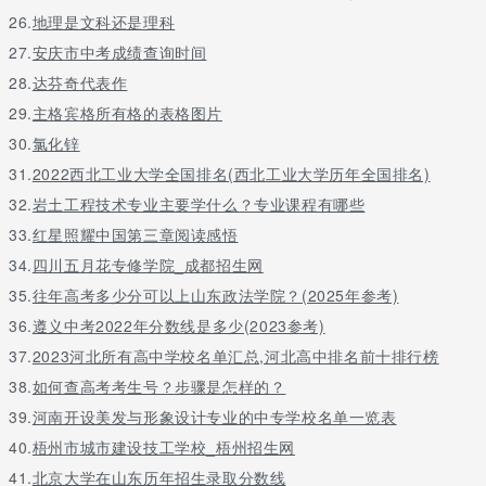
26.
地理是文科还是理科
27.
安庆市中考成绩查询时间
28.
达芬奇代表作
29.
主格宾格所有格的表格图片
30.
氯化锌
31.
2022西北工业大学全国排名(西北工业大学历年全国排名)
32.
岩土工程技术专业主要学什么？专业课程有哪些
33.
红星照耀中国第三章阅读感悟
34.
四川五月花专修学院_成都招生网
35.
往年高考多少分可以上山东政法学院？(2025年参考)
36.
遵义中考2022年分数线是多少(2023参考)
37.
2023河北所有高中学校名单汇总,河北高中排名前十排行榜
38.
如何查高考考生号？步骤是怎样的？
39.
河南开设美发与形象设计专业的中专学校名单一览表
40.
梧州市城市建设技工学校_梧州招生网
41.
北京大学在山东历年招生录取分数线