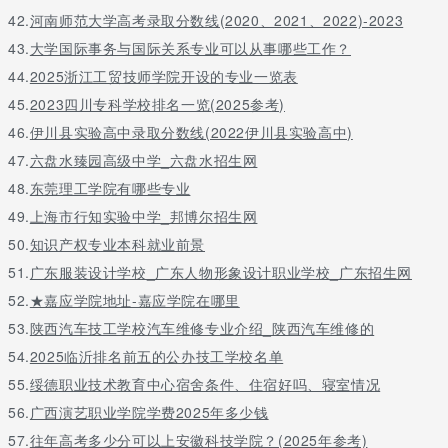
42.
河南师范大学高考录取分数线(2020、2021、2022)-2023
43.
大学国际事务与国际关系专业可以从事哪些工作？
44.
2025浙江工贸技师学院开设的专业一览表
45.
2023四川专科学校排名一览(2025参考)
46.
伊川县实验高中录取分数线(2022伊川县实验高中)
47.
六盘水臻园高级中学_六盘水招生网
48.
东莞理工学院有哪些专业
49.
上海市行知实验中学_邦博尔招生网
50.
知识产权专业本科就业前景
51.
广东服装设计学校_广东人物形象设计职业学校_广东招生网
52.
★嘉应学院地址-嘉应学院在哪里
53.
陕西汽车技工学校汽车维修专业介绍_陕西汽车维修的
54.
2025临沂排名前五的公办技工学校名单
55.
绥德职业技术教育中心宿舍条件、住宿好吗、寝室情况
56.
广西演艺职业学院学费2025年多少钱
57.
往年高考多少分可以上安徽科技学院？(2025年参考)