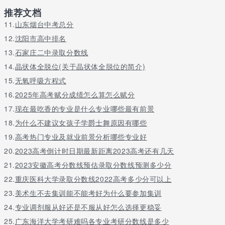
推荐文档
11.
山东烟台中考总分
12.
沈阳市高中排名
13.
石家庄二中录取分数线
14.
晶状体全脱位(关于晶状体全脱位的简介)
15.
无氧呼吸方程式
16.
2025年高考赋分成绩怎么算怎么赋分
17.
现在最吃香的专业是什么专业哪些最有前景
18.
为什么不建议女孩子学爵士舞原因有哪些
19.
高考热门专业及就业前景分析哪些专业好
20.
2023高考倒计时日期最新距离2023高考还有几天
21.
2023安徽高考分数线预估录取分数线预测多少分
22.
重庆医科大学录取分数线2022高考多少分可以上
23.
美术生不去集训能不能考好为什么要参加集训
24.
专业调剂服从好还是不服从好怎么选择更稳妥
25.
广东海洋大学考研难吗各专业考研分数线是多少