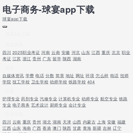
电子商务-球宴app下载
球宴app下载
球宴app下载
教育资讯
四川
2025职业考证
河南
云南
安徽
河北
山东
江西
重庆
北京
职业
考证
江苏
浙江
贵州
广东
留学
陕西
湖南
招生
自媒体资讯
学费
电话
分数
简章
地址
网址
环境
怎么样
电话
技师
学院
技工学校
卫生学校
幼师学校
铁路学校
404
专业
护理专业
药剂专业
汽修专业
计算机专业
幼师专业
航空专业
铁路
专业
电子商务
艺术设计
厨师专业
会计专业
中专学校
四川
云南
重庆
贵州
湖北
湖南
天津
山西
内蒙古
上海
安徽
福建
江西
山东
海南
广西
香港
澳门
陕西
甘肃
青海
新疆
吉林
辽宁