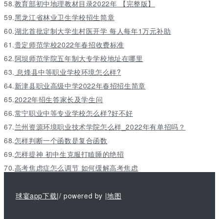
58.
教育部初中地理教材目录2022年 【完整版】
59.
黑龙江省林业卫生学校招生简章
60.
湖北首批定制大学生村医开学 每人每年1万元补助
61.
贵定师范学校2022年春招收费标准
62.
阿坝师范学院五年制大专学校地址在哪里
63.
息烽县中等职业学校环境怎么样?
64.
新津县职业高级中学2022年春招招生简章
65.
2022年招生答家长及学生问
66.
常宁职业中等专业学校怎么样?好不好
67.
兰州资源环境职业技术学院怎么样_2022年有单招吗？
68.
怎样判断一个函数是复合函数
69.
怎样提神 初中生克服打瞌睡的绝招
70.
高考焦虑症怎么调节 如何缓解高考焦虑
球宴app下载
|/ powered by |
地图