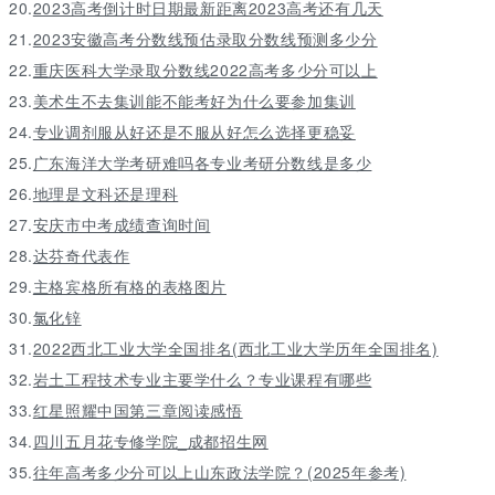
20.
2023高考倒计时日期最新距离2023高考还有几天
21.
2023安徽高考分数线预估录取分数线预测多少分
22.
重庆医科大学录取分数线2022高考多少分可以上
23.
美术生不去集训能不能考好为什么要参加集训
24.
专业调剂服从好还是不服从好怎么选择更稳妥
25.
广东海洋大学考研难吗各专业考研分数线是多少
26.
地理是文科还是理科
27.
安庆市中考成绩查询时间
28.
达芬奇代表作
29.
主格宾格所有格的表格图片
30.
氯化锌
31.
2022西北工业大学全国排名(西北工业大学历年全国排名)
32.
岩土工程技术专业主要学什么？专业课程有哪些
33.
红星照耀中国第三章阅读感悟
34.
四川五月花专修学院_成都招生网
35.
往年高考多少分可以上山东政法学院？(2025年参考)