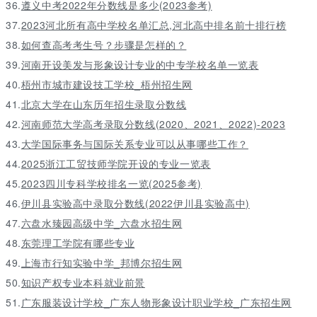
36.
遵义中考2022年分数线是多少(2023参考)
37.
2023河北所有高中学校名单汇总,河北高中排名前十排行榜
38.
如何查高考考生号？步骤是怎样的？
39.
河南开设美发与形象设计专业的中专学校名单一览表
40.
梧州市城市建设技工学校_梧州招生网
41.
北京大学在山东历年招生录取分数线
42.
河南师范大学高考录取分数线(2020、2021、2022)-2023
43.
大学国际事务与国际关系专业可以从事哪些工作？
44.
2025浙江工贸技师学院开设的专业一览表
45.
2023四川专科学校排名一览(2025参考)
46.
伊川县实验高中录取分数线(2022伊川县实验高中)
47.
六盘水臻园高级中学_六盘水招生网
48.
东莞理工学院有哪些专业
49.
上海市行知实验中学_邦博尔招生网
50.
知识产权专业本科就业前景
51.
广东服装设计学校_广东人物形象设计职业学校_广东招生网