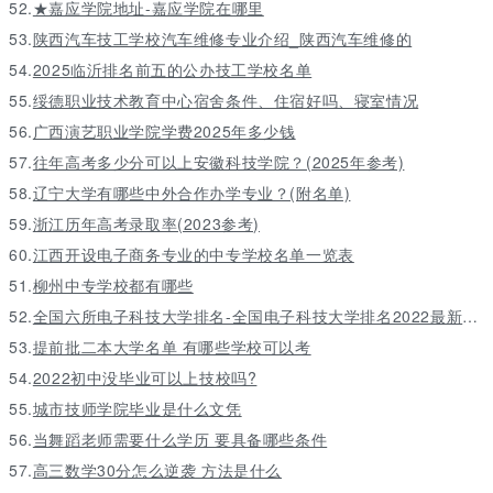
52.
★嘉应学院地址-嘉应学院在哪里
53.
陕西汽车技工学校汽车维修专业介绍_陕西汽车维修的
54.
2025临沂排名前五的公办技工学校名单
55.
绥德职业技术教育中心宿舍条件、住宿好吗、寝室情况
56.
广西演艺职业学院学费2025年多少钱
57.
往年高考多少分可以上安徽科技学院？(2025年参考)
58.
辽宁大学有哪些中外合作办学专业？(附名单)
59.
浙江历年高考录取率(2023参考)
60.
江西开设电子商务专业的中专学校名单一览表
51.
柳州中专学校都有哪些
52.
全国六所电子科技大学排名-全国电子科技大学排名2022最新排名
53.
提前批二本大学名单 有哪些学校可以考
54.
2022初中没毕业可以上技校吗?
55.
城市技师学院毕业是什么文凭
56.
当舞蹈老师需要什么学历 要具备哪些条件
57.
高三数学30分怎么逆袭 方法是什么