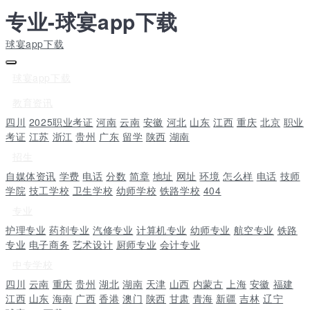
专业-球宴app下载
球宴app下载
球宴app下载
教育资讯
四川
2025职业考证
河南
云南
安徽
河北
山东
江西
重庆
北京
职业
考证
江苏
浙江
贵州
广东
留学
陕西
湖南
招生
自媒体资讯
学费
电话
分数
简章
地址
网址
环境
怎么样
电话
技师
学院
技工学校
卫生学校
幼师学校
铁路学校
404
专业
护理专业
药剂专业
汽修专业
计算机专业
幼师专业
航空专业
铁路
专业
电子商务
艺术设计
厨师专业
会计专业
中专学校
四川
云南
重庆
贵州
湖北
湖南
天津
山西
内蒙古
上海
安徽
福建
江西
山东
海南
广西
香港
澳门
陕西
甘肃
青海
新疆
吉林
辽宁