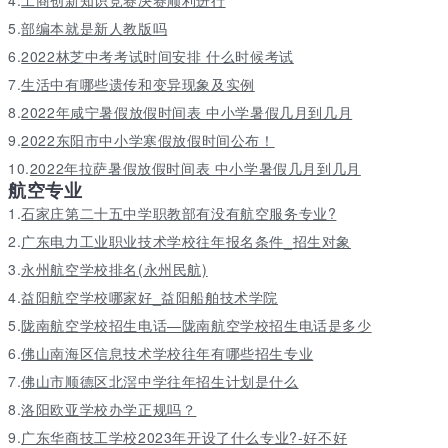
4.
工商创新知识竞赛决赛顺利进行
5.
部编本就是新人教版吗
6.
2022林芝中考考试时间安排 什么时候考试
7.
生活中有哪些遗传和变异现象及实例
8.
2022年咸宁暑假放假时间表 中小学暑假几月到几月
9.
2022东阳市中小学寒假放假时间公布！
10.
2022年拉萨暑假放假时间表 中小学暑假几月到几月
航空专业
1.
石家庄第二十五中学职教部有没有航空服务专业?
2.
广东电力工业职业技术学校往年报名条件_招生对象
3.
永州航空学校排名(永州民航)
4.
益阳航空学校哪家好_益阳船舶技术学院
5.
陇南航空学校招生电话—陇南航空学校招生电话是多少
6.
佛山南海区信息技术学校往年有哪些招生专业
7.
佛山市顺德区北滘中学往年招生计划是什么
8.
洛阳欧亚学校办学正规吗？
9.
广东华商技工学校2023年开设了什么专业?-好不好