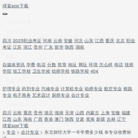
球宴app下载
球宴app下载
教育资讯
四川
2025职业考证
河南
云南
安徽
河北
山东
江西
重庆
北京
职业
考证
江苏
浙江
贵州
广东
留学
陕西
湖南
招生
自媒体资讯
学费
电话
分数
简章
地址
网址
环境
怎么样
电话
技师
学院
技工学校
卫生学校
幼师学校
铁路学校
404
专业
护理专业
药剂专业
汽修专业
计算机专业
幼师专业
航空专业
铁路
专业
电子商务
艺术设计
厨师专业
会计专业
中专学校
四川
云南
重庆
贵州
湖北
湖南
天津
山西
内蒙古
上海
安徽
福建
江西
山东
海南
广西
香港
澳门
陕西
甘肃
青海
新疆
吉林
辽宁
球宴app下载
>
专业
>
会计专业
> 东北财经大学一年学费多少钱 各专业收费标