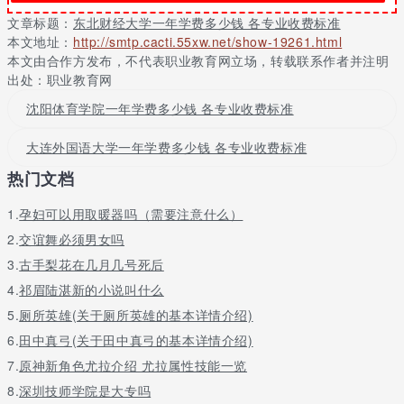
文章标题：
东北财经大学一年学费多少钱 各专业收费标准
专业名称
平均分
考生类别
录取批次
本文地址：
http://smtp.cacti.55xw.net/show-19261.html
会计学
602
文科
一批
本文由合作方发布，不代表职业教育网立场，转载联系作者并注明
工商管理类
592
文科
一批
出处：职业教育网
金融学类
590
文科
一批
沈阳体育学院一年学费多少钱 各专业收费标准
新闻传播学类
568
文科
一批
工商管理类
570
文科
一批
大连外国语大学一年学费多少钱 各专业收费标准
旅游管理类
582
文科
一批
热门文档
财政学类
581
文科
一批
经济学
584
文科
一批
1.
孕妇可以用取暖器吗（需要注意什么）
国际经济与贸易
578
文科
一批
2.
交谊舞必须男女吗
法学
568
文科
一批
3.
古手梨花在几月几号死后
日语
558
文科
一批
4.
祁眉陆湛新的小说叫什么
商务英语
557
文科
一批
5.
厕所英雄(关于厕所英雄的基本详情介绍)
公共管理类
561
文科
一批
6.
田中真弓(关于田中真弓的基本详情介绍)
社会学
557
文科
一批
7.
原神新角色尤拉介绍 尤拉属性技能一览
会计学
644
理科
一批
工商管理类
630
理科
一批
8.
深圳技师学院是大专吗