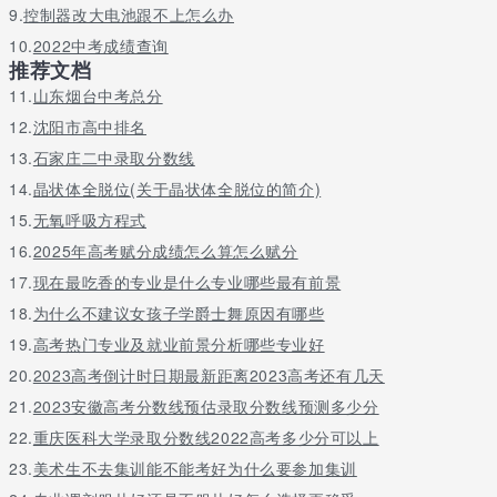
财政学类
623
理科
一批
9.
控制器改大电池跟不上怎么办
金融学类
621
理科
一批
10.
2022中考成绩查询
经济学
615
理科
一批
推荐文档
统计学
611
理科
一批
11.
山东烟台中考总分
经济统计学
612
理科
一批
12.
沈阳市高中排名
工商管理类
608
理科
一批
13.
石家庄二中录取分数线
管理科学与工程类
606
理科
一批
14.
晶状体全脱位(关于晶状体全脱位的简介)
应用统计学
608
理科
一批
15.
无氧呼吸方程式
国际经济与贸易
608
理科
一批
16.
2025年高考赋分成绩怎么算怎么赋分
商务英语
604
理科
一批
17.
现在最吃香的专业是什么专业哪些最有前景
法学
602
理科
一批
18.
为什么不建议女孩子学爵士舞原因有哪些
管理科学与工程类
600
理科
一批
计算机科学与技术
599
理科
一批
19.
高考热门专业及就业前景分析哪些专业好
公共管理类
598
理科
一批
20.
2023高考倒计时日期最新距离2023高考还有几天
21.
2023安徽高考分数线预估录取分数线预测多少分
以上是小编整理的东北财经大学一年学费多少钱各专业收费标准，
仅供参考，具体收费情况还要以东北财经大学实际情况为准。
22.
重庆医科大学录取分数线2022高考多少分可以上
23.
美术生不去集训能不能考好为什么要参加集训