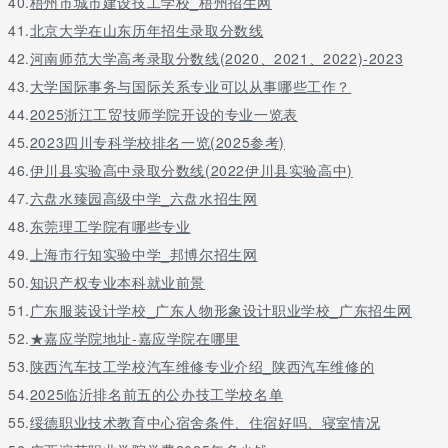
40.
梧州市城市建设技工学校_梧州招生网
41.
北京大学在山东历年招生录取分数线
42.
河南师范大学高考录取分数线(2020、2021、2022)-2023
43.
大学国际事务与国际关系专业可以从事哪些工作？
44.
2025浙江工贸技师学院开设的专业一览表
45.
2023四川专科学校排名一览(2025参考)
46.
伊川县实验高中录取分数线(2022伊川县实验高中)
47.
六盘水臻园高级中学_六盘水招生网
48.
东莞理工学院有哪些专业
49.
上海市行知实验中学_邦博尔招生网
50.
知识产权专业本科就业前景
51.
广东服装设计学校_广东人物形象设计职业学校_广东招生网
52.
★嘉应学院地址-嘉应学院在哪里
53.
陕西汽车技工学校汽车维修专业介绍_陕西汽车维修的
54.
2025临沂排名前五的公办技工学校名单
55.
绥德职业技术教育中心宿舍条件、住宿好吗、寝室情况