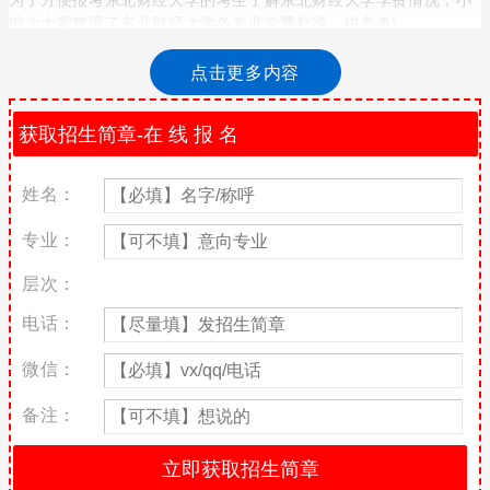
编为大家整理了东北财经大学各专业学费标准，供参考!
东北财经大学各专业收费标准
点击更多内容
学费收费标准：
（一）汉语言文学专业3700元/人·年；
（二）日语、商务英语、计算机科学与技术专业5100元/人·年；
姓名：
（三）萨里国际学院工商管理、旅游管理中外合作办学专业60000
专业：
元/人·年；
层次：
（四）国际商学院会计学、金融学专业25000元/人·年；中外合作办
学项目48000元/人·年；参加中外合作办学项目的学生在国外就读期
电话：
间无需向东北财经大学交纳学费，只需向外方大学交纳学费及其他
与学习相关的杂费，具体金额以学生出国当年外方大学公布的国际
微信：
学生收费标准为准，学生需考虑到外方大学学费可能上涨及汇率变
化的风险。
备注：
（五）其他专业4500元/人·年。
东北财经大学优势专业及录取分数线