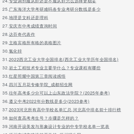
24.
专业调剂服从好还是不服从好怎么选择更稳妥
25.
广东海洋大学考研难吗各专业考研分数线是多少
26.
地理是文科还是理科
27.
安庆市中考成绩查询时间
28.
达芬奇代表作
29.
主格宾格所有格的表格图片
30.
氯化锌
31.
2022西北工业大学全国排名(西北工业大学历年全国排名)
32.
岩土工程技术专业主要学什么？专业课程有哪些
33.
红星照耀中国第三章阅读感悟
34.
四川五月花专修学院_成都招生网
35.
往年高考多少分可以上山东政法学院？(2025年参考)
36.
遵义中考2022年分数线是多少(2023参考)
37.
2023河北所有高中学校名单汇总,河北高中排名前十排行榜
38.
如何查高考考生号？步骤是怎样的？
39.
河南开设美发与形象设计专业的中专学校名单一览表