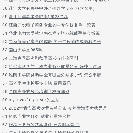
58.
辽宁大学有哪些中外合作办学专业？(附名单)
59.
浙江历年高考录取率(2023参考)
60.
江西开设电子商务专业的中专学校名单一览表
51.
华北电力大学就业怎么样？毕业就能手捧金饭碗
52.
中秋节美好寓意的成语 关于中秋节的成语和句子
53.
燕山大学是985吗
54.
上海春季高考和秋季高考有什么区别
55.
给排水科学与工程专业就业前景如何 好找工作吗
56.
淮阴工学院奖助学金有哪些分别多少钱 怎么申请
57.
高考学生体检要多少钱 费用贵吗
58.
全国高铁乘务员培训学校有哪些
59.
my love和my lover的区别
60.
2022年青海高考状元名单公布 今年青海高考状元是
61.
摄影专业学什么 就业前景怎么样
62.
报考公务员的基本条件 要考哪些科目
63.
语文古诗鉴赏答题术语 古诗赏析答题技巧