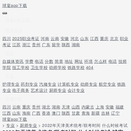
球宴app下载
球宴app下载
教育资讯
四川
2025职业考证
河南
云南
安徽
河北
山东
江西
重庆
北京
职业
考证
江苏
浙江
贵州
广东
留学
陕西
湖南
招生
自媒体资讯
学费
电话
分数
简章
地址
网址
环境
怎么样
电话
技师
学院
技工学校
卫生学校
幼师学校
铁路学校
404
专业
护理专业
药剂专业
汽修专业
计算机专业
幼师专业
航空专业
铁路
专业
电子商务
艺术设计
厨师专业
会计专业
中专学校
四川
云南
重庆
贵州
湖北
湖南
天津
山西
内蒙古
上海
安徽
福建
江西
山东
海南
广西
香港
澳门
陕西
甘肃
青海
新疆
吉林
辽宁
球宴app下载
>
专业
>
厨师专业
> 2022年天津美术统考/联考时间 什么时候考试