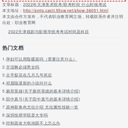
饰设计、公共艺术、工艺美术、戏剧影视美术设计等专业，以及招
文章标题：
2022年天津美术统考/联考时间 什么时候考试
生院校要求参加市级统考的其他美术与设计学类专业。
本文地址：
http://smtp.cacti.55xw.net/show-36051.html
本文由合作方发布，不代表职业教育网立场，转载联系作者并注明
提示：摄影、书法学、数字媒体艺术等本科专业是否按美术与设计
出处：职业教育网
学类专业招生以招生院校公布为准。招生院校如按美术与设计学类
专业招生，对市级统考成绩有要求，考生必须参加市级统考。
2022天津戏剧与影视学统考考试时间及科目
热门文档
1.
孕妇可以用取暖器吗（需要注意什么）
2.
交谊舞必须男女吗
3.
古手梨花在几月几号死后
4.
祁眉陆湛新的小说叫什么
5.
厕所英雄(关于厕所英雄的基本详情介绍)
6.
田中真弓(关于田中真弓的基本详情介绍)
7.
原神新角色尤拉介绍 尤拉属性技能一览
8.
深圳技师学院是大专吗
9.
控制器改大电池跟不上怎么办