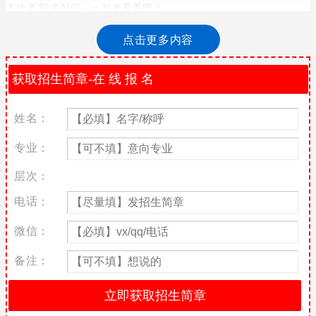
术统考/联考时间，一起来看看吧！
2022年天津艺术类统考时间
点击更多内容
美术与设计学类：2021年12月11日
戏剧与影视学类：2021年12月11日
舞蹈学类（不含体育舞蹈）：2021年12月11日—12日
姓名：
体育舞蹈专业（不含啦啦操）：2021年12月11日—12日
专业：
播音与主持艺术专业：2021年12月11日—12日
层次：
音乐类：2021年12月11日—12日
电话：
天津美术统考/联考考试内容
微信：
美术与设计学类考试科目为速写、素描和色彩，每科100分，总分
300分。各科目考试范围、内容及要求见《天津市艺术类专业统一
备注：
考试美术与设计学类专业考试大纲》。
美术与设计学类市级统考涵盖美术学、绘画、中国画、雕塑、动
画、艺术设计学、视觉传达设计、环境设计、产品设计、服装与服