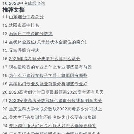
10.
2022中考成绩查询
推荐文档
11.
山东烟台中考总分
12.
沈阳市高中排名
13.
石家庄二中录取分数线
14.
晶状体全脱位(关于晶状体全脱位的简介)
15.
无氧呼吸方程式
16.
2025年高考赋分成绩怎么算怎么赋分
17.
现在最吃香的专业是什么专业哪些最有前景
18.
为什么不建议女孩子学爵士舞原因有哪些
19.
高考热门专业及就业前景分析哪些专业好
20.
2023高考倒计时日期最新距离2023高考还有几天
21.
2023安徽高考分数线预估录取分数线预测多少分
22.
重庆医科大学录取分数线2022高考多少分可以上
23.
美术生不去集训能不能考好为什么要参加集训
24.
专业调剂服从好还是不服从好怎么选择更稳妥
25.
广东海洋大学考研难吗各专业考研分数线是多少