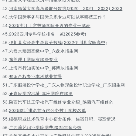
42.
河南师范大学高考录取分数线(2020、2021、2022)-2023
43.
大学国际事务与国际关系专业可以从事哪些工作？
44.
2025浙江工贸技师学院开设的专业一览表
45.
2023四川专科学校排名一览(2025参考)
46.
伊川县实验高中录取分数线(2022伊川县实验高中)
47.
六盘水臻园高级中学_六盘水招生网
48.
东莞理工学院有哪些专业
49.
上海市行知实验中学_邦博尔招生网
50.
知识产权专业本科就业前景
51.
广东服装设计学校_广东人物形象设计职业学校_广东招生网
52.
★嘉应学院地址-嘉应学院在哪里
53.
陕西汽车技工学校汽车维修专业介绍_陕西汽车维修的
54.
2025临沂排名前五的公办技工学校名单
55.
绥德职业技术教育中心宿舍条件、住宿好吗、寝室情况
56.
广西演艺职业学院学费2025年多少钱
57.
往年高考多少分可以上安徽科技学院？(2025年参考)