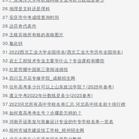
26.
地理是文科还是理科
27.
安庆市中考成绩查询时间
28.
达芬奇代表作
29.
主格宾格所有格的表格图片
30.
氯化锌
31.
2022西北工业大学全国排名(西北工业大学历年全国排名)
32.
岩土工程技术专业主要学什么？专业课程有哪些
33.
红星照耀中国第三章阅读感悟
34.
四川五月花专修学院_成都招生网
35.
往年高考多少分可以上山东政法学院？(2025年参考)
36.
遵义中考2022年分数线是多少(2023参考)
37.
2023河北所有高中学校名单汇总,河北高中排名前十排行榜
38.
如何查高考考生号？步骤是怎样的？
39.
河南开设美发与形象设计专业的中专学校名单一览表
40.
梧州市城市建设技工学校_梧州招生网
41.
北京大学在山东历年招生录取分数线