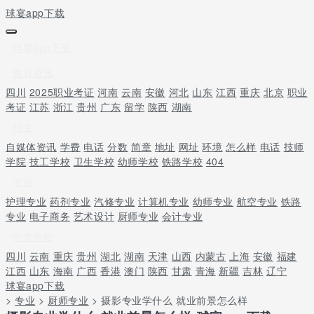
球宴app下载
球宴app下载
教育资讯
四川
2025职业考证
河南
云南
安徽
河北
山东
江西
重庆
北京
职业
考证
江苏
浙江
贵州
广东
留学
陕西
湖南
招生
自媒体资讯
学费
电话
分数
简章
地址
网址
环境
怎么样
电话
技师
学院
技工学校
卫生学校
幼师学校
铁路学校
404
专业
护理专业
药剂专业
汽修专业
计算机专业
幼师专业
航空专业
铁路
专业
电子商务
艺术设计
厨师专业
会计专业
中专学校
四川
云南
重庆
贵州
湖北
湖南
天津
山西
内蒙古
上海
安徽
福建
江西
山东
海南
广西
香港
澳门
陕西
甘肃
青海
新疆
吉林
辽宁
球宴app下载
>
专业
>
厨师专业
> 摄影专业学什么 就业前景怎么样