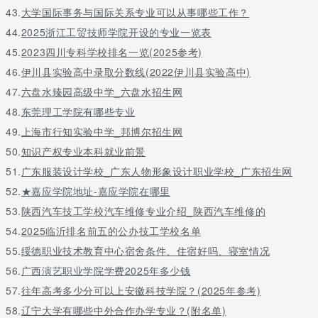
43.
大学国际事务与国际关系专业可以从事哪些工作？
44.
2025浙江工贸技师学院开设的专业一览表
45.
2023四川专科学校排名一览(2025参考)
46.
伊川县实验高中录取分数线(2022伊川县实验高中)
47.
六盘水臻园高级中学_六盘水招生网
48.
东莞理工学院有哪些专业
49.
上海市行知实验中学_邦博尔招生网
50.
知识产权专业本科就业前景
51.
广东服装设计学校_广东人物形象设计职业学校_广东招生网
52.
★嘉应学院地址-嘉应学院在哪里
53.
陕西汽车技工学校汽车维修专业介绍_陕西汽车维修的
54.
2025临沂排名前五的公办技工学校名单
55.
绥德职业技术教育中心宿舍条件、住宿好吗、寝室情况
56.
广西演艺职业学院学费2025年多少钱
57.
往年高考多少分可以上安徽科技学院？(2025年参考)
58.
辽宁大学有哪些中外合作办学专业？(附名单)