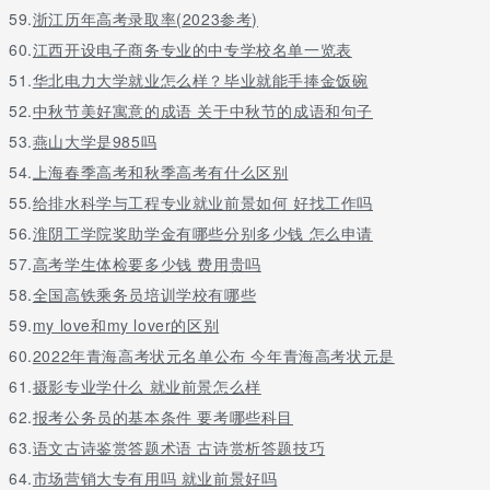
59.
浙江历年高考录取率(2023参考)
60.
江西开设电子商务专业的中专学校名单一览表
51.
华北电力大学就业怎么样？毕业就能手捧金饭碗
52.
中秋节美好寓意的成语 关于中秋节的成语和句子
53.
燕山大学是985吗
54.
上海春季高考和秋季高考有什么区别
55.
给排水科学与工程专业就业前景如何 好找工作吗
56.
淮阴工学院奖助学金有哪些分别多少钱 怎么申请
57.
高考学生体检要多少钱 费用贵吗
58.
全国高铁乘务员培训学校有哪些
59.
my love和my lover的区别
60.
2022年青海高考状元名单公布 今年青海高考状元是
61.
摄影专业学什么 就业前景怎么样
62.
报考公务员的基本条件 要考哪些科目
63.
语文古诗鉴赏答题术语 古诗赏析答题技巧
64.
市场营销大专有用吗 就业前景好吗