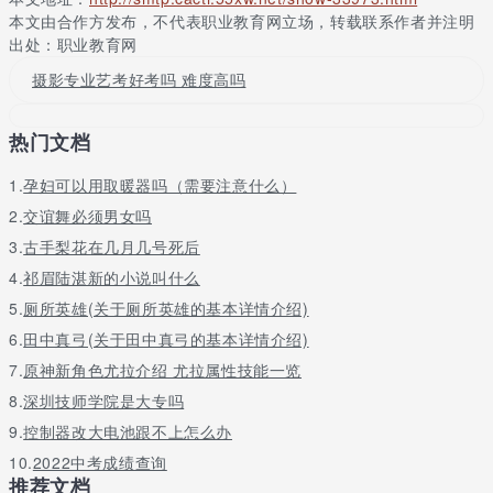
3.摄影功底够深厚，还可以做自由摄影师，像自由作家一样，签约
本文由合作方发布，不代表职业教育网立场，转载联系作者并注明
供稿于一些图片类的门户网站，不用坐班，全世界旅游。
出处：职业教育网
摄影专业艺考好考吗 难度高吗
热门文档
1.
孕妇可以用取暖器吗（需要注意什么）
2.
交谊舞必须男女吗
3.
古手梨花在几月几号死后
4.
祁眉陆湛新的小说叫什么
5.
厕所英雄(关于厕所英雄的基本详情介绍)
6.
田中真弓(关于田中真弓的基本详情介绍)
7.
原神新角色尤拉介绍 尤拉属性技能一览
8.
深圳技师学院是大专吗
9.
控制器改大电池跟不上怎么办
10.
2022中考成绩查询
推荐文档