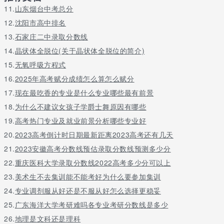
11.
山东烟台中考总分
12.
沈阳市高中排名
13.
石家庄二中录取分数线
14.
晶状体全脱位(关于晶状体全脱位的简介)
15.
无氧呼吸方程式
16.
2025年高考赋分成绩怎么算怎么赋分
17.
现在最吃香的专业是什么专业哪些最有前景
18.
为什么不建议女孩子学爵士舞原因有哪些
19.
高考热门专业及就业前景分析哪些专业好
20.
2023高考倒计时日期最新距离2023高考还有几天
21.
2023安徽高考分数线预估录取分数线预测多少分
22.
重庆医科大学录取分数线2022高考多少分可以上
23.
美术生不去集训能不能考好为什么要参加集训
24.
专业调剂服从好还是不服从好怎么选择更稳妥
25.
广东海洋大学考研难吗各专业考研分数线是多少
26.
地理是文科还是理科