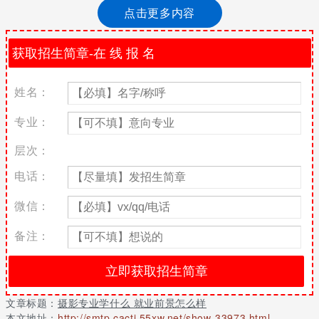
点击更多内容
摄影专业就业前景
随着社会经济的发展，人民生活水平的提高，人们对生活质量的要
求也越来越高，摄影行业得以经济的滋润，得以迅速发展，已经形
成比较可观的市场规模。行业迅速发展形成了对摄影人才的巨大需
姓名：
求，在摄影行业工作的专业人员规模也比较大。由于摄影人才总体
呈现供不应求的局面，使得在行业就业的专业人才薪资待遇和工作
专业：
环境都很好。
层次：
摄影师是一个时尚而又多金的职业，社会在不断的进步，各地的影
楼摄影工作室迅速崛起，时尚活动接二连三，电视电影的长期拍
电话：
摄，摄影师的需求量随之也越来越大，这也正说明摄影师就就业前
景越来越好，摄影行业会发展的越火爆。
微信：
摄影专业就业方向
备注：
1.可以从事影视剧方向，从业于电影制片厂、电视台、电视剧制作
中心、影视制作公司、电视广告制作公司、电视音像出版部门、大
型节目、晚会灯光师等。
文章标题：
摄影专业学什么 就业前景怎么样
2.可以去到各大、中城市的影楼，摄影工作室、影视中心等。
本文地址：
http://smtp.cacti.55xw.net/show-33973.html