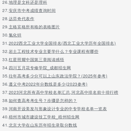
26.
地理是文科还是理科
27.
安庆市中考成绩查询时间
28.
达芬奇代表作
29.
主格宾格所有格的表格图片
30.
氯化锌
31.
2022西北工业大学全国排名(西北工业大学历年全国排名)
32.
岩土工程技术专业主要学什么？专业课程有哪些
33.
红星照耀中国第三章阅读感悟
34.
四川五月花专修学院_成都招生网
35.
往年高考多少分可以上山东政法学院？(2025年参考)
36.
遵义中考2022年分数线是多少(2023参考)
37.
2023河北所有高中学校名单汇总,河北高中排名前十排行榜
38.
如何查高考考生号？步骤是怎样的？
39.
河南开设美发与形象设计专业的中专学校名单一览表
40.
梧州市城市建设技工学校_梧州招生网
41.
北京大学在山东历年招生录取分数线