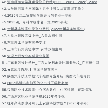
42.
河南师范大学高考录取分数线(2020、2021、2022)-2023
43.
大学国际事务与国际关系专业可以从事哪些工作？
44.
2025浙江工贸技师学院开设的专业一览表
45.
2023四川专科学校排名一览(2025参考)
46.
伊川县实验高中录取分数线(2022伊川县实验高中)
47.
六盘水臻园高级中学_六盘水招生网
48.
东莞理工学院有哪些专业
49.
上海市行知实验中学_邦博尔招生网
50.
知识产权专业本科就业前景
51.
广东服装设计学校_广东人物形象设计职业学校_广东招生网
52.
★嘉应学院地址-嘉应学院在哪里
53.
陕西汽车技工学校汽车维修专业介绍_陕西汽车维修的
54.
2025临沂排名前五的公办技工学校名单
55.
绥德职业技术教育中心宿舍条件、住宿好吗、寝室情况
56.
广西演艺职业学院学费2025年多少钱
57.
往年高考多少分可以上安徽科技学院？(2025年参考)