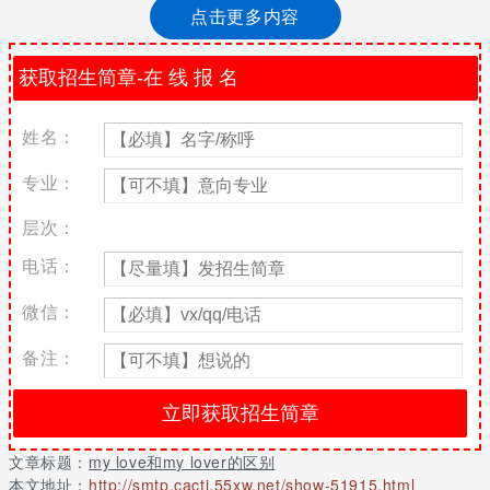
点击更多内容
my love和my lover的区别
my love意思是我的爱，my lover意思是我的爱人
ove、lover在这里是名词，
姓名：
love意为爱。my love意思是我的爱
专业：
lover意为爱人。my lover意思是我的爱人
层次：
love的用法
电话：
英 [l?v] 美 [l?v]
微信：
vt.& vi.
喜欢;爱，热爱;爱戴;赞美，称赞
备注：
vt.
喜欢;喜爱;喜好;爱慕
文章标题：
my love和my lover的区别
n.
本文地址：
http://smtp.cacti.55xw.net/show-51915.html