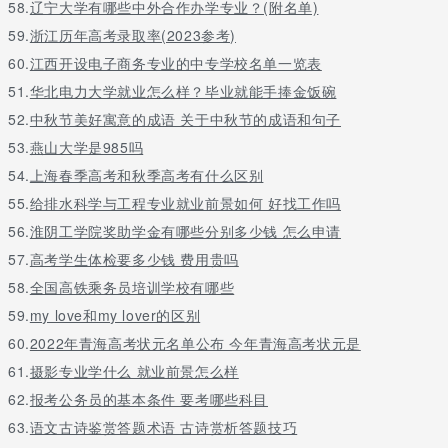
58.
辽宁大学有哪些中外合作办学专业？(附名单)
59.
浙江历年高考录取率(2023参考)
60.
江西开设电子商务专业的中专学校名单一览表
51.
华北电力大学就业怎么样？毕业就能手捧金饭碗
52.
中秋节美好寓意的成语 关于中秋节的成语和句子
53.
燕山大学是985吗
54.
上海春季高考和秋季高考有什么区别
55.
给排水科学与工程专业就业前景如何 好找工作吗
56.
淮阴工学院奖助学金有哪些分别多少钱 怎么申请
57.
高考学生体检要多少钱 费用贵吗
58.
全国高铁乘务员培训学校有哪些
59.
my love和my lover的区别
60.
2022年青海高考状元名单公布 今年青海高考状元是
61.
摄影专业学什么 就业前景怎么样
62.
报考公务员的基本条件 要考哪些科目
63.
语文古诗鉴赏答题术语 古诗赏析答题技巧