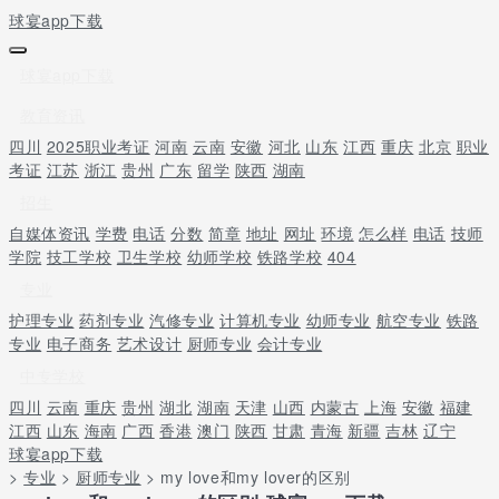
球宴app下载
球宴app下载
教育资讯
四川
2025职业考证
河南
云南
安徽
河北
山东
江西
重庆
北京
职业
考证
江苏
浙江
贵州
广东
留学
陕西
湖南
招生
自媒体资讯
学费
电话
分数
简章
地址
网址
环境
怎么样
电话
技师
学院
技工学校
卫生学校
幼师学校
铁路学校
404
专业
护理专业
药剂专业
汽修专业
计算机专业
幼师专业
航空专业
铁路
专业
电子商务
艺术设计
厨师专业
会计专业
中专学校
四川
云南
重庆
贵州
湖北
湖南
天津
山西
内蒙古
上海
安徽
福建
江西
山东
海南
广西
香港
澳门
陕西
甘肃
青海
新疆
吉林
辽宁
球宴app下载
>
专业
>
厨师专业
> my love和my lover的区别