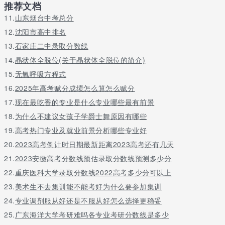
推荐文档
11.
山东烟台中考总分
12.
沈阳市高中排名
13.
石家庄二中录取分数线
14.
晶状体全脱位(关于晶状体全脱位的简介)
15.
无氧呼吸方程式
16.
2025年高考赋分成绩怎么算怎么赋分
17.
现在最吃香的专业是什么专业哪些最有前景
18.
为什么不建议女孩子学爵士舞原因有哪些
19.
高考热门专业及就业前景分析哪些专业好
20.
2023高考倒计时日期最新距离2023高考还有几天
21.
2023安徽高考分数线预估录取分数线预测多少分
22.
重庆医科大学录取分数线2022高考多少分可以上
23.
美术生不去集训能不能考好为什么要参加集训
24.
专业调剂服从好还是不服从好怎么选择更稳妥
25.
广东海洋大学考研难吗各专业考研分数线是多少