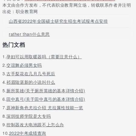
热爱;爱情，爱意;疼爱;爱人，所爱之物
本文由合作方发布，不代表职业教育网立场，转载联系作者并注明
出处：职业教育网
第三人称单数： loves 复数： loves 现在分词： loving 过去式：
loved 过去分词： loved
山西省2022年全国硕士研究生招生考试报考点安排
1.ourloveforeachotherhasbeenincreasedbywhatwe'vebeenthroug
rather than什么意思
我们共同经历了这些风风雨雨后，彼此更加相爱了。
热门文档
2.you'llneverloveanyonethewayyouloveyourbaby.
1.
孕妇可以用取暖器吗（需要注意什么）
你决不会像疼爱自己的宝宝一样疼爱别人。
2.
交谊舞必须男女吗
3.myloveforallmychildrenisunconditional
3.
古手梨花在几月几号死后
4.
祁眉陆湛新的小说叫什么
我对自己所有孩子的爱都是无条件的。
5.
厕所英雄(关于厕所英雄的基本详情介绍)
4.welovedthefoodsomuch,especiallythefishdishes
6.
田中真弓(关于田中真弓的基本详情介绍)
我们很喜欢这些食物，尤其是鱼。
7.
原神新角色尤拉介绍 尤拉属性技能一览
8.
深圳技师学院是大专吗
9.
控制器改大电池跟不上怎么办
10.
2022中考成绩查询