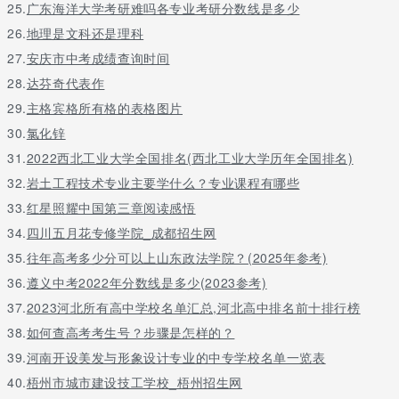
25.
广东海洋大学考研难吗各专业考研分数线是多少
26.
地理是文科还是理科
27.
安庆市中考成绩查询时间
28.
达芬奇代表作
29.
主格宾格所有格的表格图片
30.
氯化锌
31.
2022西北工业大学全国排名(西北工业大学历年全国排名)
32.
岩土工程技术专业主要学什么？专业课程有哪些
33.
红星照耀中国第三章阅读感悟
34.
四川五月花专修学院_成都招生网
35.
往年高考多少分可以上山东政法学院？(2025年参考)
36.
遵义中考2022年分数线是多少(2023参考)
37.
2023河北所有高中学校名单汇总,河北高中排名前十排行榜
38.
如何查高考考生号？步骤是怎样的？
39.
河南开设美发与形象设计专业的中专学校名单一览表
40.
梧州市城市建设技工学校_梧州招生网