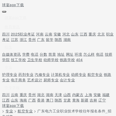
球宴app下载
球宴app下载
教育资讯
四川
2025职业考证
河南
云南
安徽
河北
山东
江西
重庆
北京
职业
考证
江苏
浙江
贵州
广东
留学
陕西
湖南
招生
自媒体资讯
学费
电话
分数
简章
地址
网址
环境
怎么样
电话
技师
学院
技工学校
卫生学校
幼师学校
铁路学校
404
专业
护理专业
药剂专业
汽修专业
计算机专业
幼师专业
航空专业
铁路
专业
电子商务
艺术设计
厨师专业
会计专业
中专学校
四川
云南
重庆
贵州
湖北
湖南
天津
山西
内蒙古
上海
安徽
福建
江西
山东
海南
广西
香港
澳门
陕西
甘肃
青海
新疆
吉林
辽宁
球宴app下载
>
专业
>
航空专业
> 广东电力工业职业技术学校往年报名条件_招