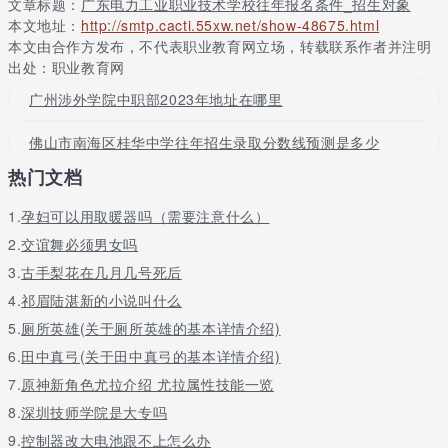
文章标题：
广东电力工业职业技术学校往年报名条件_招生对象
广东电力工业职业技术学校报名方式
本文地址：
http://smtp.cacti.55xw.net/show-48675.html
1、在原初中校填报志愿,参加全市文化课考试，统一录取。
本文由合作方发布，不代表职业教育网立场，转载联系作者并注明
出处：职业教育网
2、考生报名时须持户口本原件、复印件，高中起点一年制考生报名
时还须持高中毕业证原件、复印件。
广州涉外学院中职部2023年地址在哪里
3、本人一寸红底免冠照片8张。
佛山市南海区桂华中学往年招生录取分数线预测是多少
1、新生报名时带好户口簿或者身份证原件(或复印件)，及相关费用
热门文档
到学校招生办报名，并鉴定就业合同和优惠入学协议。
1.
孕妇可以用取暖器吗（需要注意什么）
2、报名时间：从即日起，到各专业名额报满为止。
2.
交谊舞必须男女吗
3、新生开校报到时请带好户口本、本人身份证原件，相关困难证明
3.
古手梨花在几月几号死后
及交费收据。
4.
祁眉陆湛新的小说叫什么
广东电力工业职业技术学校比较好的专业：电厂及变电站电气运
5.
厕所英雄(关于厕所英雄的基本详情介绍)
行、电厂热力设备运行、供用电技术、继电保护及自动装置维护与
调试、电力营销、输配电线路施工检修与运行、电气技术应用、计
6.
田中真弓(关于田中真弓的基本详情介绍)
算机网络技术。
7.
原神新角色尤拉介绍 尤拉属性技能一览
景点推荐：海心沙位于珠江和新中轴线的交汇处(纬度23.1，经度
8.
深圳技师学院是大专吗
113.3)，以繁华的城市中心为背景，在白云珠水间拔地而起，作为
9.
控制器改大电池跟不上怎么办