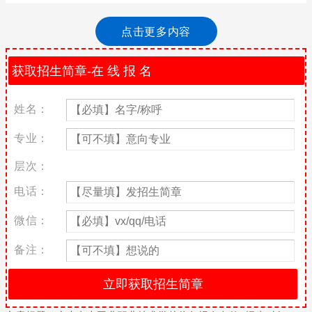
又到了一年一度的毕业季，在新一轮的招生季上，面临毕业的学生
们在选择学校的时候不免有些迷茫，在选择报考学校的时候，学校
点击更多内容
的招生信息是最权威也是最详细的信息，其实广东电力工业职业技
术学校就作为一所学校中的翘楚，十分受到学生的追捧，在这里老
师为学生们整理了一些关于广东电力工业职业技术学校的招生条
件，希望可以对准备报考广东电力工业职业技术学校的学生们有所
帮助。
姓名：
广东电力工业职业技术学校招生对象
专业：
2019年应届初中毕业生，往届初、高中毕业生，年龄在15—18
岁，身体健康，品行良好。
层次：
广东电力工业职业技术学校报名条件
电话：
1、热爱祖国、遵纪守法
微信：
2、身体健康、五官端正、无斜视、口齿清楚、智力正常、形体正
备注：
常、体表无明显疤痕。
3、具有本市正式户口或外省市户口(符合相关条件)的应届初三毕业
生和年龄在十八周岁以下的往届生均可报名、报考。