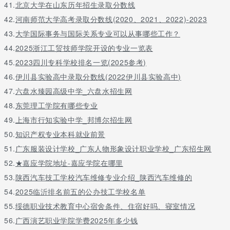
41.
北京大学在山东历年招生录取分数线
42.
河南师范大学高考录取分数线(2020、2021、2022)-2023
43.
大学国际事务与国际关系专业可以从事哪些工作？
44.
2025浙江工贸技师学院开设的专业一览表
45.
2023四川专科学校排名一览(2025参考)
46.
伊川县实验高中录取分数线(2022伊川县实验高中)
47.
六盘水臻园高级中学_六盘水招生网
48.
东莞理工学院有哪些专业
49.
上海市行知实验中学_邦博尔招生网
50.
知识产权专业本科就业前景
51.
广东服装设计学校_广东人物形象设计职业学校_广东招生网
52.
★嘉应学院地址-嘉应学院在哪里
53.
陕西汽车技工学校汽车维修专业介绍_陕西汽车维修的
54.
2025临沂排名前五的公办技工学校名单
55.
绥德职业技术教育中心宿舍条件、住宿好吗、寝室情况
56.
广西演艺职业学院学费2025年多少钱