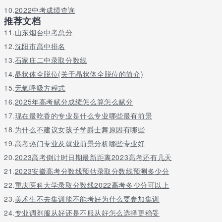
举办第16届亚运会开闭幕式的场馆，聚焦了全世界的目光。海心沙
10.
2022中考成绩查询
占地面积约17万平方米，东西长960米，南北宽250米，就象一艘
推荐文档
扬帆起航的巨轮，承载着广东人民的务实和拼搏精神，充满热情地
11.
山东烟台中考总分
驶向远洋。居水而美的海心沙亚运公园，继承和弘扬着亚运文化和
体育精神，为广州城市发展和精神文明建设增添了一道亮丽的风
12.
沈阳市高中排名
景。海心沙亚运公园拥有独立的区域空间划分，东眺珠水，西邻二
13.
石家庄二中录取分数线
沙，南靠广州塔，北望cbd，地理优势得天独厚，人文景观独一无
14.
晶状体全脱位(关于晶状体全脱位的简介)
二。园区内主要景点有城市之心、百万花海、星光大道、音乐喷
泉、白云之帆、海心园等，是各地游客来穗观光游览的好去处。
15.
无氧呼吸方程式
16.
2025年高考赋分成绩怎么算怎么赋分
以上就是关于广东电力工业职业技术学校往年报名条件_招生对象的
17.
现在最吃香的专业是什么专业哪些最有前景
介绍，更多问题请留言或者咨询老师呢
18.
为什么不建议女孩子学爵士舞原因有哪些
19.
高考热门专业及就业前景分析哪些专业好
20.
2023高考倒计时日期最新距离2023高考还有几天
21.
2023安徽高考分数线预估录取分数线预测多少分
22.
重庆医科大学录取分数线2022高考多少分可以上
23.
美术生不去集训能不能考好为什么要参加集训
24.
专业调剂服从好还是不服从好怎么选择更稳妥