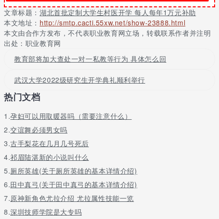
发挥领头羊作用，宜昌定向招录1376名大学生村医
文章标题：
湖北首批定制大学生村医开学 每人每年1万元补助
在定向委培大学生乡村医生方面，宜昌处于全省领头羊位置。实际
本文地址：
http://smtp.cacti.55xw.net/show-23888.html
上，早在2014年，宜昌就率先在全国探索实施免费定向委培大学生
本文由合作方发布，不代表职业教育网立场，转载联系作者并注明
乡村医生工程，启动“一村一名大学生村医”计划，建立了“定向招
出处：职业教育网
生、定向委培、定向就业、定向晋升”的“四定”培养模式，开辟了乡
教育部将加大查处一对一私教等行为 具体怎么回
村医生培养新路径。全市共投入4200万元，计划定向免费培养
1400名本土大学生乡村医生。目前，宜昌市1323个行政村共有
武汉大学2022级研究生开学典礼顺利举行
1363个村卫生室，已招录1376名大学生村医，已毕业上岗901人。
热门文档
定向招生，就是将户籍所在地县市区的应届高中毕业生（含中职
生）纳入乡村医生定向委培招生对象，对高考达到学校录取分数线
1.
孕妇可以用取暖器吗（需要注意什么）
的考生择优录取，优先录取贫困县、贫困户、低保户学生。
2.
交谊舞必须男女吗
完成录取后，进入定向委培。委托三峡职业技术学院实施全日制3年
3.
古手梨花在几月几号死后
定向培养，计划单列，单独编班，并针对性编制课程，提高教学质
4.
祁眉陆湛新的小说叫什么
量。宜昌市卫健委安排专人定期到校探访学生，交心谈心，强化学
生“感恩党和政府、立志回报家乡”情结。
5.
厕所英雄(关于厕所英雄的基本详情介绍)
6.
田中真弓(关于田中真弓的基本详情介绍)
委培生考试合格，取得毕业证书后，由各县市区根据工作需要，将
其安排到当地村卫生室工作，服务期限不低于5年。目前，宜昌市
7.
原神新角色尤拉介绍 尤拉属性技能一览
35岁以下村医占比达到32.24%，乡村医生大专以上学历占比达到
8.
深圳技师学院是大专吗
39.39%。