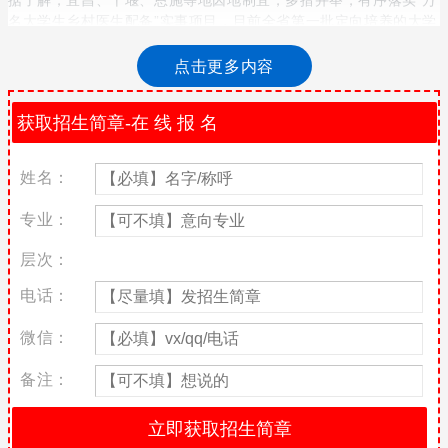
名大学生乡村医生配备”实事项目，目前全省第一批定向培养的大学
生已经开学。
点击更多内容
湖北首批定制大学生村医开学
近日，湖北省卫健委、省委编办、省发改委、省教育厅、省财政
厅、省人社厅、省医保局、省药监局等部门联合印发《“万名大学生
乡村医生配备”项目实施方案》，协力推进省领导领办的“十大惠
姓名：
民、四项关爱”实事项目落实。通过订单定向培养、社会招聘、上级
机构派驻巡诊、学历提升等方式，提高接受过医学专科学历教育的
专业：
乡村医生比例，到2025年实现“一村一名大学生乡村医生”目标。
层次：
按照订单定向培养方案，2021年-2023年，湖北省将采取单列招生
计划方式，招录定向生4490人，按照相对集中、就近便利原则，依
电话：
托省内院校，开展大专层次的乡村医生订单定向培养，财政给予培
养对象每人每年1万元的学费、生活费补助，毕业后安排到定向县域
微信：
村卫生室工作，服务年限不低于5年。
备注：
据了解，宜昌、十堰、恩施等地因地制宜，多措并举，有序落实“万
名大学生乡村医生配备”实事项目，目前全省第一批定向培养的大学
生已经开学。