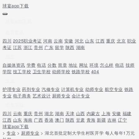
球宴app下载
球宴app下载
教育资讯
四川
2025职业考证
河南
云南
安徽
河北
山东
江西
重庆
北京
职业
考证
江苏
浙江
贵州
广东
留学
陕西
湖南
招生
自媒体资讯
学费
电话
分数
简章
地址
网址
环境
怎么样
电话
技师
学院
技工学校
卫生学校
幼师学校
铁路学校
404
专业
护理专业
药剂专业
汽修专业
计算机专业
幼师专业
航空专业
铁路
专业
电子商务
艺术设计
厨师专业
会计专业
中专学校
四川
云南
重庆
贵州
湖北
湖南
天津
山西
内蒙古
上海
安徽
福建
江西
山东
海南
广西
香港
澳门
陕西
甘肃
青海
新疆
吉林
辽宁
球宴app下载
>
专业
>
厨师专业
> 湖北首批定制大学生村医开学 每人每年1万元