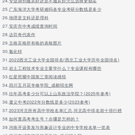
24.
专业调剂服从好还是不服从好怎么选择更稳妥
村医生进入卫生事业单位编制管理的“绿色通道”，增强村医岗位吸
25.
广东海洋大学考研难吗各专业考研分数线是多少
引力。计划对400名定向培养大学生乡村医生回村服务期间按照“乡
聘村用”人员，纳入乡镇卫生院聘用制管理，缴纳社会养老保险，每
26.
地理是文科还是理科
月给予基本生活补助。在按照国家政策给予各种资金补助的同时，
27.
安庆市中考成绩查询时间
鼓励乡镇卫生院提高驻村服务大学生乡村医生的基本保障水平。对
28.
达芬奇代表作
服务期满在岗取得执业（助理）医师资格、业务能力强的大学生乡
村医生，经编制、人社、卫健部门考核，直接取得乡镇卫生院事业
29.
主格宾格所有格的表格图片
单位编制。
30.
氯化锌
此外，十堰还将建立大学生乡村医生进入村支两委班子管理通道。
31.
2022西北工业大学全国排名(西北工业大学历年全国排名)
对表现突出、思想政治过硬的大学生乡村医生，作为村级后备干部
32.
岩土工程技术专业主要学什么？专业课程有哪些
进行培养，经乡镇党委、政府考核合格后，纳入村支两委班子成员
33.
红星照耀中国第三章阅读感悟
进行管理，参与村级公共卫生事业管理。
34.
四川五月花专修学院_成都招生网
培养计划顺利落地，恩施将安排学生寒暑假实习见习
35.
往年高考多少分可以上山东政法学院？(2025年参考)
为提升乡村医生整体素质，满足人民群众对健康生活的要求，恩施
36.
遵义中考2022年分数线是多少(2023参考)
州多措并举，积极推进大学生乡村医生订单定向培养计划顺利实
37.
2023河北所有高中学校名单汇总,河北高中排名前十排行榜
施。2021年—2023年，恩施州将依托湖北恩施学院，免费培养250
名大学生乡村医生。
38.
如何查高考考生号？步骤是怎样的？
39.
河南开设美发与形象设计专业的中专学校名单一览表
定向培养学生的学费，全部由省、县两级财政承担，并给予相应生