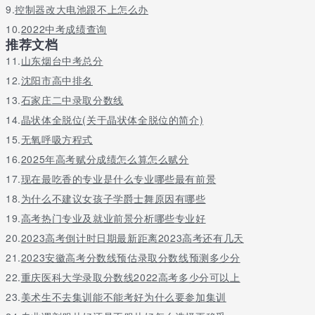
9.
控制器改大电池跟不上怎么办
大学生村医有定向晋升通道：在村卫生室工作第2年，可报考执业助
10.
2022中考成绩查询
理医师；工作满5年后，可在本县市区内流动，晋升专业技术职称。
推荐文档
目前，宜昌市具有执业（助理）医师资格的村医达到24.62%。
11.
山东烟台中考总分
超额完成培养指标，十堰完善“留得住”激励关爱措施
12.
沈阳市高中排名
落实《“万名大学生乡村医生配备”项目实施方案》，十堰市实施推
13.
石家庄二中录取分数线
动“五个一批”补充乡村两级医疗卫生力量，即订单定向培养一批大
14.
晶状体全脱位(关于晶状体全脱位的简介)
学生村医400名；面向社会招聘引进一批大专学历村医100名；在岗
15.
无氧呼吸方程式
学历提升一批大学生村医150名；乡镇卫生院派驻巡诊一批大学生
村医150名；专项招聘一批医疗卫生专业技术人员补充到农村医疗
16.
2025年高考赋分成绩怎么算怎么赋分
卫生机构。
17.
现在最吃香的专业是什么专业哪些最有前景
由于驻市高校湖北医药学院没有医学专科学历教育，十堰市选择了
18.
为什么不建议女孩子学爵士舞原因有哪些
位于荆州市的湖北中医药高等专科学校，作为十堰市大学生村医订
19.
高考热门专业及就业前景分析哪些专业好
单定向培养学校，计划2021年-2023年每年分别选送学员100名、
20.
2023高考倒计时日期最新距离2023高考还有几天
150名、150名。学员可以选择临床医学、中医学等专业，每名培养
对象每年享受1万元学费及生活费补助。今年，十堰市实际选拔培养
21.
2023安徽高考分数线预估录取分数线预测多少分
对象144名，超额完成年度任务指标。
22.
重庆医科大学录取分数线2022高考多少分可以上
同时，十堰市围绕“招得进”“留得住”“干得好”“用得活”，不断完善激
23.
美术生不去集训能不能考好为什么要参加集训
励关爱措施，多渠道拓展乡村医生职业前景。该市将建立大学生乡