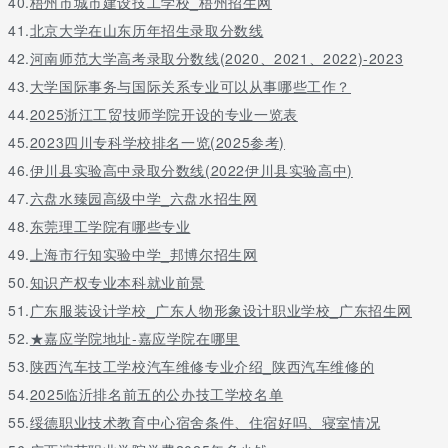
活补助，每人每年1万元。2021年招收50名临床医学专业学生，目
40.
梧州市城市建设技工学校_梧州招生网
前均已签订就业协议并开学。
41.
北京大学在山东历年招生录取分数线
据了解，此次招收对象都是恩施州应届高中毕业生，且志愿从事乡
42.
河南师范大学高考录取分数线(2020、2021、2022)-2023
村医生工作。各县市卫健局主动与教育行政部门、招生考试机构对
43.
大学国际事务与国际关系专业可以从事哪些工作？
接，向广大考生充分宣传大学生村医定向就业要求、岗位保障、职
44.
2025浙江工贸技师学院开设的专业一览表
业发展情况，积极引导符合条件且有意愿的考生填报“村医计划”志
愿，录取后签订《就业协议书》，毕业后回乡村服务期限不低于5
45.
2023四川专科学校排名一览(2025参考)
年，违约者将被纳入个人诚信档案记录，并赔偿3年的政府培养经
46.
伊川县实验高中录取分数线(2022伊川县实验高中)
费。
47.
六盘水臻园高级中学_六盘水招生网
定向医学生寒暑假期间，将由卫健部门统一安排到县级医院、基层
48.
东莞理工学院有哪些专业
医疗卫生机构实习或见习，返校时提交调查报告，记入学分。学生
49.
上海市行知实验中学_邦博尔招生网
毕业后，按照协议制定的考核安置方案和各县市培养计划数量，安
排到所辖县域村卫生室工作，原则上根据毕业生学习成绩和相对就
50.
知识产权专业本科就业前景
近原则双向选择安排，并依规办理免试注册乡村医生手续。上岗
51.
广东服装设计学校_广东人物形象设计职业学校_广东招生网
前，由各县市卫健局安排辖区乡镇卫生院进行3-6个月的集中培训。
52.
★嘉应学院地址-嘉应学院在哪里
大学生乡村医生服务期满后，符合条件的，在事业单位公开招聘
时，可参照“三支一扶”计划人员享受相关优惠政策。
53.
陕西汽车技工学校汽车维修专业介绍_陕西汽车维修的
54.
2025临沂排名前五的公办技工学校名单
55.
绥德职业技术教育中心宿舍条件、住宿好吗、寝室情况