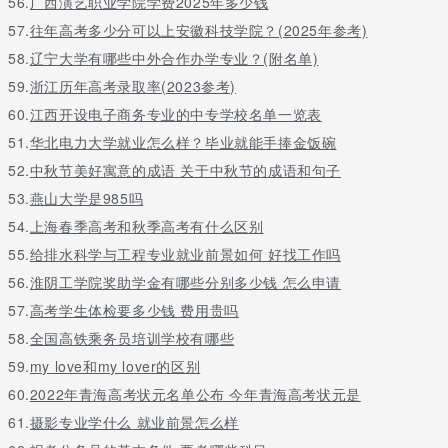
56.
广西演艺职业学院学费2025年多少钱
57.
往年高考多少分可以上安徽科技学院？(2025年参考)
58.
辽宁大学有哪些中外合作办学专业？(附名单)
59.
浙江历年高考录取率(2023参考)
60.
江西开设电子商务专业的中专学校名单一览表
51.
华北电力大学就业怎么样？毕业就能手捧金饭碗
52.
中秋节美好寓意的成语 关于中秋节的成语和句子
53.
燕山大学是985吗
54.
上海春季高考和秋季高考有什么区别
55.
给排水科学与工程专业就业前景如何 好找工作吗
56.
淮阴工学院奖助学金有哪些分别多少钱 怎么申请
57.
高考学生体检要多少钱 费用贵吗
58.
全国高铁乘务员培训学校有哪些
59.
my love和my lover的区别
60.
2022年青海高考状元名单公布 今年青海高考状元是
61.
摄影专业学什么 就业前景怎么样