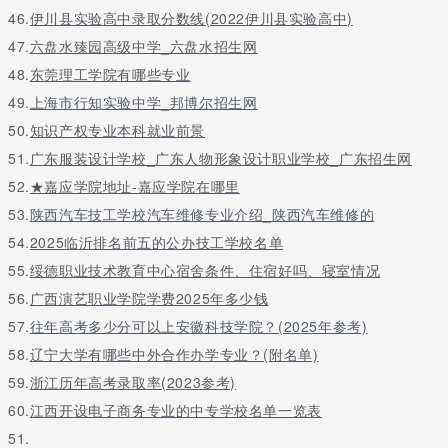
46.
伊川县实验高中录取分数线(2022伊川县实验高中)
47.
六盘水臻园高级中学_六盘水招生网
48.
东莞理工学院有哪些专业
49.
上海市行知实验中学_邦博尔招生网
50.
知识产权专业本科就业前景
51.
广东服装设计学校_广东人物形象设计职业学校_广东招生网
52.
★嘉应学院地址-嘉应学院在哪里
53.
陕西汽车技工学校汽车维修专业介绍_陕西汽车维修的
54.
2025临沂排名前五的公办技工学校名单
55.
绥德职业技术教育中心宿舍条件、住宿好吗、寝室情况
56.
广西演艺职业学院学费2025年多少钱
57.
往年高考多少分可以上安徽科技学院？(2025年参考)
58.
辽宁大学有哪些中外合作办学专业？(附名单)
59.
浙江历年高考录取率(2023参考)
60.
江西开设电子商务专业的中专学校名单一览表
51.