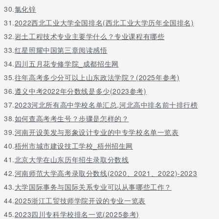
30.
氯化锌
31.
2022西北工业大学全国排名(西北工业大学历年全国排名)
32.
岩土工程技术专业主要学什么？专业课程有哪些
33.
红星照耀中国第三章阅读感悟
34.
四川五月花专修学院_成都招生网
35.
往年高考多少分可以上山东政法学院？(2025年参考)
36.
遵义中考2022年分数线是多少(2023参考)
37.
2023河北所有高中学校名单汇总,河北高中排名前十排行榜
38.
如何查高考考生号？步骤是怎样的？
39.
河南开设美发与形象设计专业的中专学校名单一览表
40.
梧州市城市建设技工学校_梧州招生网
41.
北京大学在山东历年招生录取分数线
42.
河南师范大学高考录取分数线(2020、2021、2022)-2023
43.
大学国际事务与国际关系专业可以从事哪些工作？
44.
2025浙江工贸技师学院开设的专业一览表
45.
2023四川专科学校排名一览(2025参考)