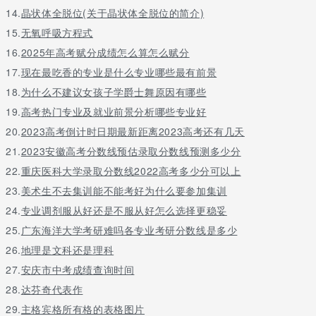
14.
晶状体全脱位(关于晶状体全脱位的简介)
15.
无氧呼吸方程式
16.
2025年高考赋分成绩怎么算怎么赋分
17.
现在最吃香的专业是什么专业哪些最有前景
18.
为什么不建议女孩子学爵士舞原因有哪些
19.
高考热门专业及就业前景分析哪些专业好
20.
2023高考倒计时日期最新距离2023高考还有几天
21.
2023安徽高考分数线预估录取分数线预测多少分
22.
重庆医科大学录取分数线2022高考多少分可以上
23.
美术生不去集训能不能考好为什么要参加集训
24.
专业调剂服从好还是不服从好怎么选择更稳妥
25.
广东海洋大学考研难吗各专业考研分数线是多少
26.
地理是文科还是理科
27.
安庆市中考成绩查询时间
28.
达芬奇代表作
29.
主格宾格所有格的表格图片