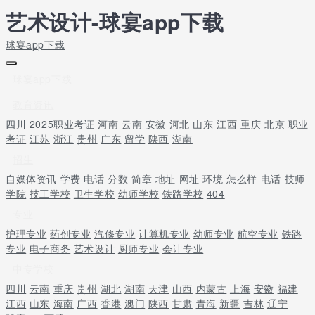
艺术设计-球宴app下载
球宴app下载
球宴app下载
教育资讯
四川
2025职业考证
河南
云南
安徽
河北
山东
江西
重庆
北京
职业
考证
江苏
浙江
贵州
广东
留学
陕西
湖南
招生
自媒体资讯
学费
电话
分数
简章
地址
网址
环境
怎么样
电话
技师
学院
技工学校
卫生学校
幼师学校
铁路学校
404
专业
护理专业
药剂专业
汽修专业
计算机专业
幼师专业
航空专业
铁路
专业
电子商务
艺术设计
厨师专业
会计专业
中专学校
四川
云南
重庆
贵州
湖北
湖南
天津
山西
内蒙古
上海
安徽
福建
江西
山东
海南
广西
香港
澳门
陕西
甘肃
青海
新疆
吉林
辽宁