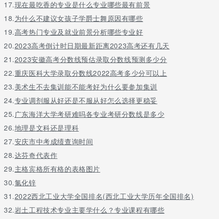
17.
现在最吃香的专业是什么专业哪些最有前景
18.
为什么不建议女孩子学爵士舞原因有哪些
19.
高考热门专业及就业前景分析哪些专业好
20.
2023高考倒计时日期最新距离2023高考还有几天
21.
2023安徽高考分数线预估录取分数线预测多少分
22.
重庆医科大学录取分数线2022高考多少分可以上
23.
美术生不去集训能不能考好为什么要参加集训
24.
专业调剂服从好还是不服从好怎么选择更稳妥
25.
广东海洋大学考研难吗各专业考研分数线是多少
26.
地理是文科还是理科
27.
安庆市中考成绩查询时间
28.
达芬奇代表作
29.
主格宾格所有格的表格图片
30.
氯化锌
31.
2022西北工业大学全国排名(西北工业大学历年全国排名)
32.
岩土工程技术专业主要学什么？专业课程有哪些