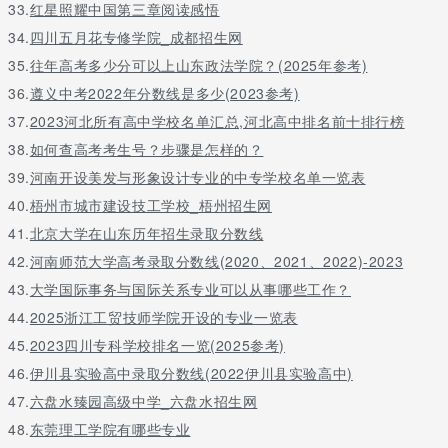
33.
红星照耀中国第三章阅读感悟
34.
四川五月花专修学院_成都招生网
35.
往年高考多少分可以上山东政法学院？(2025年参考)
36.
遵义中考2022年分数线是多少(2023参考)
37.
2023河北所有高中学校名单汇总,河北高中排名前十排行榜
38.
如何查高考考生号？步骤是怎样的？
39.
河南开设美发与形象设计专业的中专学校名单一览表
40.
梧州市城市建设技工学校_梧州招生网
41.
北京大学在山东历年招生录取分数线
42.
河南师范大学高考录取分数线(2020、2021、2022)-2023
43.
大学国际事务与国际关系专业可以从事哪些工作？
44.
2025浙江工贸技师学院开设的专业一览表
45.
2023四川专科学校排名一览(2025参考)
46.
伊川县实验高中录取分数线(2022伊川县实验高中)
47.
六盘水臻园高级中学_六盘水招生网
48.
东莞理工学院有哪些专业