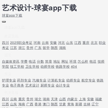
艺术设计-球宴app下载
球宴app下载
球宴app下载
教育资讯
四川
2025职业考证
河南
云南
安徽
河北
山东
江西
重庆
北京
职业
考证
江苏
浙江
贵州
广东
留学
陕西
湖南
招生
自媒体资讯
学费
电话
分数
简章
地址
网址
环境
怎么样
电话
技师
学院
技工学校
卫生学校
幼师学校
铁路学校
404
专业
护理专业
药剂专业
汽修专业
计算机专业
幼师专业
航空专业
铁路
专业
电子商务
艺术设计
厨师专业
会计专业
中专学校
四川
云南
重庆
贵州
湖北
湖南
天津
山西
内蒙古
上海
安徽
福建
江西
山东
海南
广西
香港
澳门
陕西
甘肃
青海
新疆
吉林
辽宁