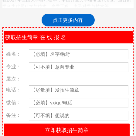
学科为仪器科学与技术、光学工程、电子科学与技术等。
中国计量大学全国排名第138位
点击更多内容
中国计量大学现有52个本科专业，涵盖工学、理学、管理学、法
学、文学、经济学、医药学、农学、艺术学等九大学科门类，有硕
士学位授权一级学科15个、硕士专业学位授权点10个。现有专任教
师1300余人，浙江省特级专家3人，浙江省特聘教授6人，拥有国家
姓名：
级特色专业4个，国家专业综合改革试点专业2个，浙江省优势、特
色专业20个，国家级精品课程、国家精品资源共享课、国家级双语
专业：
教学示范课程等7门，省级精品课程22门、精品在线开放课程4门；
国家级实验教学示范中心和虚拟仿真实验教学中心2个，省级实验教
层次：
学示范中心10个；“全国示范性工程专业学位研究生联合培养基地”1
个。
电话：
中国计量大学优势专业排名
微信：
在中国计量大学所有专业中，仪器科学与技术专业排名第二十三；
备注：
光学工程专业排名第二十四；电子科学与技术专业排名第四十二。
序列
专业名称
专业排名