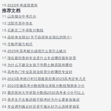
马克思主
13
108
10.
2022中考成绩查询
义理论
推荐文档
以上2021年中国计量大学全国排名由有途网小编整理发布，更多与
11.
山东烟台中考总分
对中国计量大学有关的信息请关注有途网了解。
12.
沈阳市高中排名
13.
石家庄二中录取分数线
14.
晶状体全脱位(关于晶状体全脱位的简介)
15.
无氧呼吸方程式
16.
2025年高考赋分成绩怎么算怎么赋分
17.
现在最吃香的专业是什么专业哪些最有前景
18.
为什么不建议女孩子学爵士舞原因有哪些
19.
高考热门专业及就业前景分析哪些专业好
20.
2023高考倒计时日期最新距离2023高考还有几天
21.
2023安徽高考分数线预估录取分数线预测多少分
22.
重庆医科大学录取分数线2022高考多少分可以上
23.
美术生不去集训能不能考好为什么要参加集训
24.
专业调剂服从好还是不服从好怎么选择更稳妥