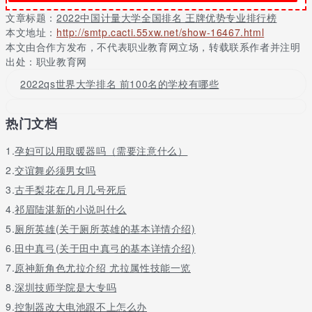
仪器科学
1
23
与技术
文章标题：
2022中国计量大学全国排名 王牌优势专业排行榜
本文地址：
http://smtp.cacti.55xw.net/show-16467.html
2
光学工程
24
本文由合作方发布，不代表职业教育网立场，转载联系作者并注明
电子科学
3
42
出处：职业教育网
与技术
控制科学
2022qs世界大学排名 前100名的学校有哪些
4
48
与工程
5
哲学
51
热门文档
信息与通
6
56
信工程
1.
孕妇可以用取暖器吗（需要注意什么）
7
生物学
64
2.
交谊舞必须男女吗
材料科学
8
68
3.
古手梨花在几月几号死后
与工程
4.
祁眉陆湛新的小说叫什么
管理科学
9
70
与工程
5.
厕所英雄(关于厕所英雄的基本详情介绍)
10
法学
72
6.
田中真弓(关于田中真弓的基本详情介绍)
计算机科
7.
原神新角色尤拉介绍 尤拉属性技能一览
11
77
学与技术
8.
深圳技师学院是大专吗
12
数学
82
9.
控制器改大电池跟不上怎么办