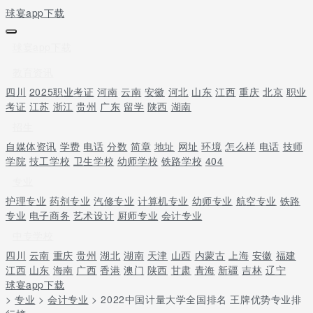
球宴app下载
球宴app下载
教育资讯
四川
2025职业考证
河南
云南
安徽
河北
山东
江西
重庆
北京
职业
考证
江苏
浙江
贵州
广东
留学
陕西
湖南
招生
自媒体资讯
学费
电话
分数
简章
地址
网址
环境
怎么样
电话
技师
学院
技工学校
卫生学校
幼师学校
铁路学校
404
专业
护理专业
药剂专业
汽修专业
计算机专业
幼师专业
航空专业
铁路
专业
电子商务
艺术设计
厨师专业
会计专业
中专学校
四川
云南
重庆
贵州
湖北
湖南
天津
山西
内蒙古
上海
安徽
福建
江西
山东
海南
广西
香港
澳门
陕西
甘肃
青海
新疆
吉林
辽宁
球宴app下载
>
专业
>
会计专业
> 2022中国计量大学全国排名 王牌优势专业排