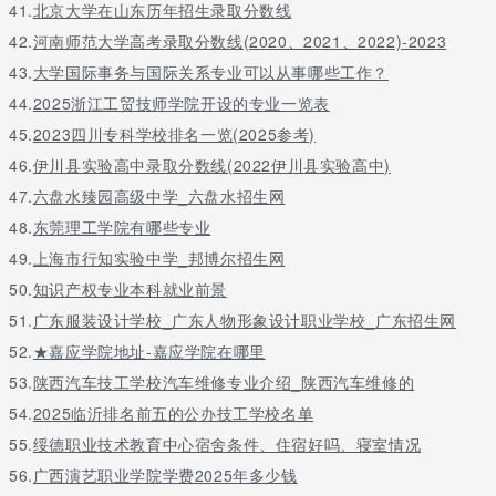
41.
北京大学在山东历年招生录取分数线
42.
河南师范大学高考录取分数线(2020、2021、2022)-2023
43.
大学国际事务与国际关系专业可以从事哪些工作？
44.
2025浙江工贸技师学院开设的专业一览表
45.
2023四川专科学校排名一览(2025参考)
46.
伊川县实验高中录取分数线(2022伊川县实验高中)
47.
六盘水臻园高级中学_六盘水招生网
48.
东莞理工学院有哪些专业
49.
上海市行知实验中学_邦博尔招生网
50.
知识产权专业本科就业前景
51.
广东服装设计学校_广东人物形象设计职业学校_广东招生网
52.
★嘉应学院地址-嘉应学院在哪里
53.
陕西汽车技工学校汽车维修专业介绍_陕西汽车维修的
54.
2025临沂排名前五的公办技工学校名单
55.
绥德职业技术教育中心宿舍条件、住宿好吗、寝室情况
56.
广西演艺职业学院学费2025年多少钱