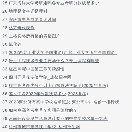
25.
广东海洋大学考研难吗各专业考研分数线是多少
26.
地理是文科还是理科
27.
安庆市中考成绩查询时间
28.
达芬奇代表作
29.
主格宾格所有格的表格图片
30.
氯化锌
31.
2022西北工业大学全国排名(西北工业大学历年全国排名)
32.
岩土工程技术专业主要学什么？专业课程有哪些
33.
红星照耀中国第三章阅读感悟
34.
四川五月花专修学院_成都招生网
35.
往年高考多少分可以上山东政法学院？(2025年参考)
36.
遵义中考2022年分数线是多少(2023参考)
37.
2023河北所有高中学校名单汇总,河北高中排名前十排行榜
38.
如何查高考考生号？步骤是怎样的？
39.
河南开设美发与形象设计专业的中专学校名单一览表
40.
梧州市城市建设技工学校_梧州招生网