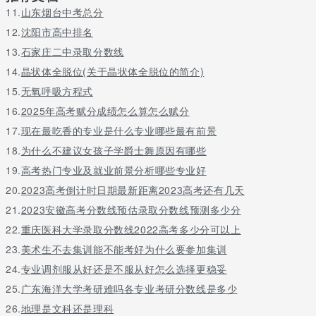
东北电力大学简介
11.
山东烟台中考总分
东北电力大学坐落在风景秀美的吉林省吉林市。学校是吉林省重点
12.
沈阳市高中排名
大学，始建于1949年，是中国共产党亲手创建的第一所电力工科学
13.
石家庄二中录取分数线
校，1958年定名为吉林电力学院，1978年更名为东北电力学院。
14.
晶状体全脱位(关于晶状体全脱位的简介)
原隶属电力部、国家电力公司，2000年起，实行“中央与地方共
建，以地方管理为主”的管理模式，2005年学校更名为东北电力大
15.
无氧呼吸方程式
学。2012年学校入选为国家“中西部高校基础能力建设工程”重点建
16.
2025年高考赋分成绩怎么算怎么赋分
设高校。
17.
现在最吃香的专业是什么专业哪些最有前景
学校坚持以人才培养、科学研究、社会服务、文化传承与创新为己
18.
为什么不建议女孩子学爵士舞原因有哪些
任，主动适应国家电力工业和吉林省的经济建设需求，形成了以电
19.
高考热门专业及就业前景分析哪些专业好
力特色为主，多学科交叉融合，较为完整的学科体系。学校共有14
个学院，51个本科专业，涵盖了工、理、管、文、法、经、教育、
20.
2023高考倒计时日期最新距离2023高考还有几天
艺术8个学科门类。学校是博士学位授权单位，现有电气工程、动力
21.
2023安徽高考分数线预估录取分数线预测多少分
工程及工程热物理、控制科学与工程3个博士学位授权一级学科，2
22.
重庆医科大学录取分数线2022高考多少分可以上
个博士后流动站；具有硕士研究生推免权，现有14个硕士学位授权
一级学科，涵盖58个硕士学位授权二级学科，有9个硕士专业学位
23.
美术生不去集训能不能考好为什么要参加集训
授权类别；拥有吉林省特色高水平学科9个，其中一流学科4个、优
24.
专业调剂服从好还是不服从好怎么选择更稳妥
势特色学科4个、新兴交叉学科1个。学校现有全日制在校生21000
25.
广东海洋大学考研难吗各专业考研分数线是多少
余人。
26.
地理是文科还是理科