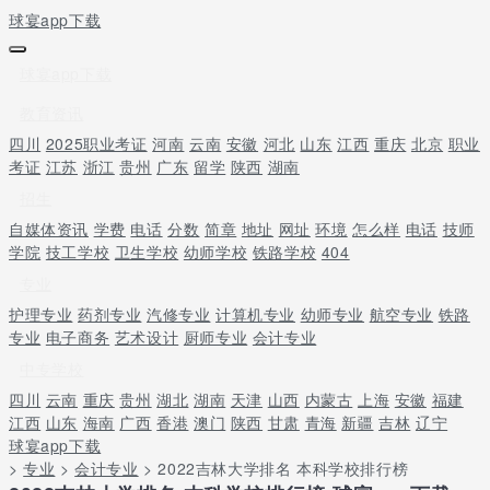
球宴app下载
球宴app下载
教育资讯
四川
2025职业考证
河南
云南
安徽
河北
山东
江西
重庆
北京
职业
考证
江苏
浙江
贵州
广东
留学
陕西
湖南
招生
自媒体资讯
学费
电话
分数
简章
地址
网址
环境
怎么样
电话
技师
学院
技工学校
卫生学校
幼师学校
铁路学校
404
专业
护理专业
药剂专业
汽修专业
计算机专业
幼师专业
航空专业
铁路
专业
电子商务
艺术设计
厨师专业
会计专业
中专学校
四川
云南
重庆
贵州
湖北
湖南
天津
山西
内蒙古
上海
安徽
福建
江西
山东
海南
广西
香港
澳门
陕西
甘肃
青海
新疆
吉林
辽宁
球宴app下载
>
专业
>
会计专业
> 2022吉林大学排名 本科学校排行榜