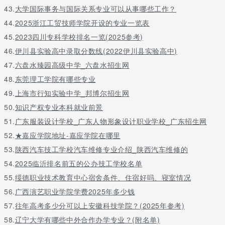
43.
大学国际事务与国际关系专业可以从事哪些工作？
44.
2025浙江工贸技师学院开设的专业一览表
45.
2023四川专科学校排名一览(2025参考)
46.
伊川县实验高中录取分数线(2022伊川县实验高中)
47.
六盘水臻园高级中学_六盘水招生网
48.
东莞理工学院有哪些专业
49.
上海市行知实验中学_邦博尔招生网
50.
知识产权专业本科就业前景
51.
广东服装设计学校_广东人物形象设计职业学校_广东招生网
52.
★嘉应学院地址-嘉应学院在哪里
53.
陕西汽车技工学校汽车维修专业介绍_陕西汽车维修的
54.
2025临沂排名前五的公办技工学校名单
55.
绥德职业技术教育中心宿舍条件、住宿好吗、寝室情况
56.
广西演艺职业学院学费2025年多少钱
57.
往年高考多少分可以上安徽科技学院？(2025年参考)
58.
辽宁大学有哪些中外合作办学专业？(附名单)