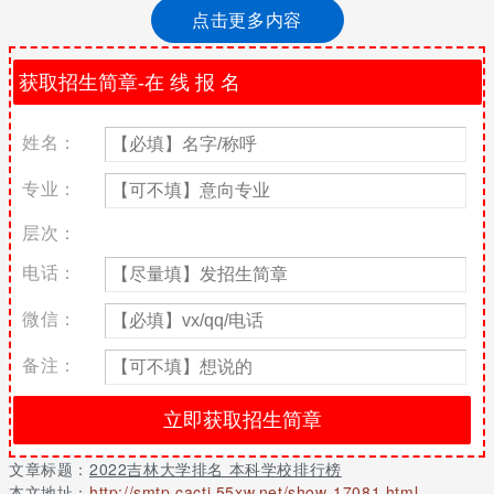
点击更多内容
2021吉林好的本科大学排行榜
吉林大学有很多，在填报志愿时大家都会留意院校的排名，关于这
一点小编做出了以下整理。吉林大学排名第一，东北师范大学排名
第二，长春理工大学排名第三。
姓名：
全国排
地区排
四大经济
学校名称
地区
类型
专业：
名
名
区域
9
吉林大学
吉林
1
综合
东北
层次：
66
东北师范大学
吉林
2
师范
东北
电话：
177
长春理工大学
吉林
3
理工
东北
235
延边大学
吉林
4
综合
东北
微信：
239
吉林农业大学
吉林
5
农林
东北
备注：
254
长春工业大学
吉林
6
理工
东北
259
东北电力大学
吉林
7
理工
东北
311
北华大学
吉林
8
综合
东北
344
吉林师范大学
吉林
9
师范
东北
文章标题：
2022吉林大学排名 本科学校排行榜
439
吉林财经大学
吉林
10
财经
东北
本文地址：
http://smtp.cacti.55xw.net/show-17081.html