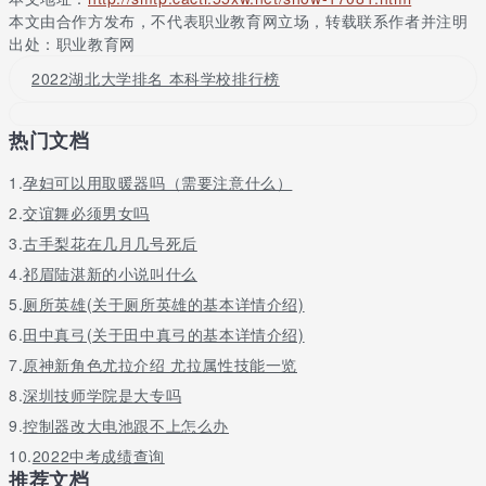
本文由合作方发布，不代表职业教育网立场，转载联系作者并注明
454
长春师范大学
吉林
11
师范
东北
出处：职业教育网
456
长春大学
吉林
12
综合
东北
2022湖北大学排名 本科学校排行榜
467
长春中医药大学
吉林
13
医药
东北
498
吉林建筑大学
吉林
14
理工
东北
热门文档
523
吉林艺术学院
吉林
15
艺术
东北
617
吉林体育学院
吉林
16
体育
东北
1.
孕妇可以用取暖器吗（需要注意什么）
630
长春工程学院
吉林
17
理工
东北
2.
交谊舞必须男女吗
640
吉林化工学院
吉林
18
理工
东北
3.
古手梨花在几月几号死后
645
白城师范学院
吉林
19
师范
东北
4.
祁眉陆湛新的小说叫什么
687
吉林外国语大学
吉林
20
文法
东北
5.
厕所英雄(关于厕所英雄的基本详情介绍)
吉林工程技术师
吉林
师范
东北
724
21
6.
田中真弓(关于田中真弓的基本详情介绍)
范学院
7.
原神新角色尤拉介绍 尤拉属性技能一览
731
通化师范学院
吉林
22
师范
东北
8.
深圳技师学院是大专吗
754
吉林动画学院
吉林
23
艺术
东北
9.
控制器改大电池跟不上怎么办
776
吉林工商学院
吉林
24
财经
东北
10.
2022中考成绩查询
798
吉林医药学院
吉林
25
医药
东北
推荐文档