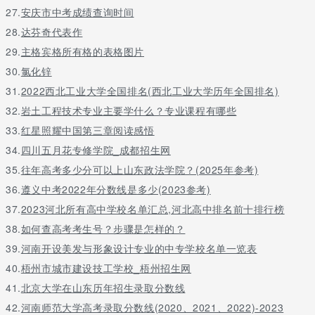
27.
安庆市中考成绩查询时间
28.
达芬奇代表作
29.
主格宾格所有格的表格图片
30.
氯化锌
31.
2022西北工业大学全国排名(西北工业大学历年全国排名)
32.
岩土工程技术专业主要学什么？专业课程有哪些
33.
红星照耀中国第三章阅读感悟
34.
四川五月花专修学院_成都招生网
35.
往年高考多少分可以上山东政法学院？(2025年参考)
36.
遵义中考2022年分数线是多少(2023参考)
37.
2023河北所有高中学校名单汇总,河北高中排名前十排行榜
38.
如何查高考考生号？步骤是怎样的？
39.
河南开设美发与形象设计专业的中专学校名单一览表
40.
梧州市城市建设技工学校_梧州招生网
41.
北京大学在山东历年招生录取分数线
42.
河南师范大学高考录取分数线(2020、2021、2022)-2023