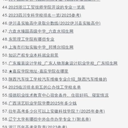
44.
2025浙江工贸技师学院开设的专业一览表
1、中国人民大学，简称“人大”，由中华人民共和国教育部直属、中
45.
2023四川专科学校排名一览(2025参考)
央直管副部级建制，教育部与北京市共建，位列国家首批“双一
流”（a类）、“211工程”、“985工程”。
46.
伊川县实验高中录取分数线(2022伊川县实验高中)
47.
六盘水臻园高级中学_六盘水招生网
2、南开大学，简称“南开”，位于天津市，由中华人民共和国教育部
直属，中央直管副部级建制，是国家“世界一流大学建设高校（a
48.
东莞理工学院有哪些专业
类）”、国家“211工程”和“985工程”重点建设高校。
49.
上海市行知实验中学_邦博尔招生网
3、北京师范大学是中华人民共和国教育部直属的全国重点大学，位
50.
知识产权专业本科就业前景
列“双一流”、“985工程”、“211工程”，国家“七五”、“八五”首批重点
51.
广东服装设计学校_广东人物形象设计职业学校_广东招生网
建设十所大学之一。
52.
★嘉应学院地址-嘉应学院在哪里
53.
陕西汽车技工学校汽车维修专业介绍_陕西汽车维修的
54.
2025临沂排名前五的公办技工学校名单
55.
绥德职业技术教育中心宿舍条件、住宿好吗、寝室情况
56.
广西演艺职业学院学费2025年多少钱
57.
往年高考多少分可以上安徽科技学院？(2025年参考)
58.
辽宁大学有哪些中外合作办学专业？(附名单)
59.
浙江历年高考录取率(2023参考)