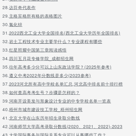
48
吉林财经大学
c
28.
达芬奇代表作
49
黑龙江大学
c
29.
主格宾格所有格的表格图片
50
安徽大学
c
30.
氯化锌
51
山东财经大学
c
31.
2022西北工业大学全国排名(西北工业大学历年全国排名)
52
华中师范大学
c
32.
岩土工程技术专业主要学什么？专业课程有哪些
53
重庆大学
c
33.
红星照耀中国第三章阅读感悟
54
四川师范大学
c
34.
四川五月花专修学院_成都招生网
55
青岛大学
c
35.
往年高考多少分可以上山东政法学院？(2025年参考)
56
浙江财经大学
c
36.
遵义中考2022年分数线是多少(2023参考)
57
北京工商大学
c-
37.
2023河北所有高中学校名单汇总,河北高中排名前十排行榜
58
上海大学
c-
38.
59
如何查高考考生号？步骤是怎样的？
云南财经大学
c-
60
西安交通大学
c-
39.
河南开设美发与形象设计专业的中专学校名单一览表
61
兰州大学
c-
40.
梧州市城市建设技工学校_梧州招生网
62
兰州财经大学
c-
41.
北京大学在山东历年招生录取分数线
63
南京审计大学
c-
42.
河南师范大学高考录取分数线(2020、2021、2022)-2023
部分大学简介
43.
大学国际事务与国际关系专业可以从事哪些工作？