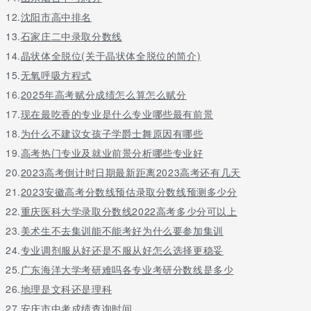
32
湖南大学
b-
12.
沈阳市高中排名
33
暨南大学
b-
13.
石家庄二中录取分数线
34
华南师范大学
b-
14.
晶状体全脱位(关于晶状体全脱位的简介)
35
陕西师范大学
b-
15.
无氧呼吸方程式
36
新疆大学
b-
16.
2025年高考赋分成绩怎么算怎么赋分
37
北京理工大学
c
17.
现在最吃香的专业是什么专业哪些最有前景
38
中央民族大学
c
18.
为什么不建议女孩子学爵士舞原因有哪些
39
中国政法大学
c
19.
高考热门专业及就业前景分析哪些专业好
40
天津财经大学
c
20.
2023高考倒计时日期最新距离2023高考还有几天
41
河北大学
c
21.
2023安徽高考分数线预估录取分数线预测多少分
42
山西财经大学
c
22.
重庆医科大学录取分数线2022高考多少分可以上
43
华东师范大学
c
23.
美术生不去集训能不能考好为什么要参加集训
44
南京财经大学
c
24.
专业调剂服从好还是不服从好怎么选择更稳妥
45
河南大学
c
25.
广东海洋大学考研难吗各专业考研分数线是多少
46
湖南师范大学
c
26.
地理是文科还是理科
47
山西大学
c
27.
安庆市中考成绩查询时间