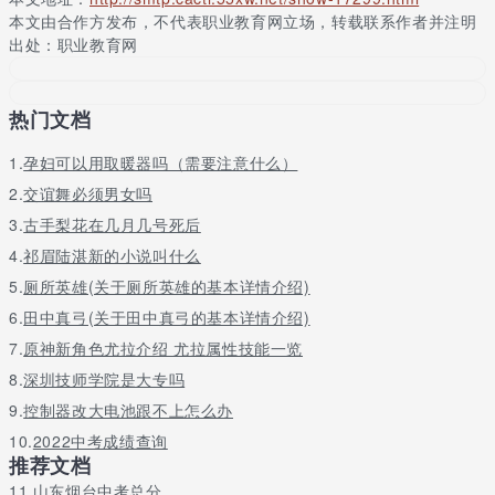
15
山东大学
b
本文由合作方发布，不代表职业教育网立场，转载联系作者并注明
16
华中科技大学
b
出处：职业教育网
17
中山大学
b
18
西南财经大学
b
热门文档
19
对外经济贸易大学
b
1.
20
孕妇可以用取暖器吗（需要注意什么）
辽宁大学
b
21
东北财经大学
b
2.
交谊舞必须男女吗
22
福建师范大学
b
3.
古手梨花在几月几号死后
23
江西财经大学
b
4.
祁眉陆湛新的小说叫什么
24
中南财经政法大学
b
5.
厕所英雄(关于厕所英雄的基本详情介绍)
25
深圳大学
b
6.
田中真弓(关于田中真弓的基本详情介绍)
26
四川大学
b
7.
原神新角色尤拉介绍 尤拉属性技能一览
27
云南大学
b
8.
深圳技师学院是大专吗
28
首都经济贸易大学
b-
9.
控制器改大电池跟不上怎么办
29
东北师范大学
b-
10.
2022中考成绩查询
30
湖北大学
b-
推荐文档
11.
31
山东烟台中考总分
湘潭大学
b-