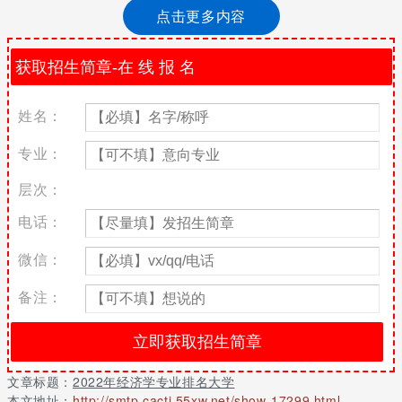
2020经济学专业的大学排名
点击更多内容
序号
学校名称
评选结果
1
中国人民大学
a
2
复旦大学
a
姓名：
3
北京大学
a
4
南开大学
a
专业：
5
北京师范大学
a-
层次：
6
南京大学
a-
7
浙江大学
a-
电话：
8
武汉大学
a-
微信：
9
西北大学
a-
10
清华大学
b
备注：
11
中央财经大学
b
12
吉林大学
b
13
上海财经大学
b
文章标题：
2022年经济学专业排名大学
14
厦门大学
b
本文地址：
http://smtp.cacti.55xw.net/show-17299.html