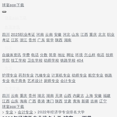
球宴app下载
球宴app下载
教育资讯
四川
2025职业考证
河南
云南
安徽
河北
山东
江西
重庆
北京
职业
考证
江苏
浙江
贵州
广东
留学
陕西
湖南
招生
自媒体资讯
学费
电话
分数
简章
地址
网址
环境
怎么样
电话
技师
学院
技工学校
卫生学校
幼师学校
铁路学校
404
专业
护理专业
药剂专业
汽修专业
计算机专业
幼师专业
航空专业
铁路
专业
电子商务
艺术设计
厨师专业
会计专业
中专学校
四川
云南
重庆
贵州
湖北
湖南
天津
山西
内蒙古
上海
安徽
福建
江西
山东
海南
广西
香港
澳门
陕西
甘肃
青海
新疆
吉林
辽宁
球宴app下载
>
专业
>
会计专业
> 2022年经济学专业排名大学