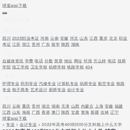
球宴app下载
球宴app下载
教育资讯
四川
2025职业考证
河南
云南
安徽
河北
山东
江西
重庆
北京
职业
考证
江苏
浙江
贵州
广东
留学
陕西
湖南
招生
自媒体资讯
学费
电话
分数
简章
地址
网址
环境
怎么样
电话
技师
学院
技工学校
卫生学校
幼师学校
铁路学校
404
专业
护理专业
药剂专业
汽修专业
计算机专业
幼师专业
航空专业
铁路
专业
电子商务
艺术设计
厨师专业
会计专业
中专学校
四川
云南
重庆
贵州
湖北
湖南
天津
山西
内蒙古
上海
安徽
福建
江西
山东
海南
广西
香港
澳门
陕西
甘肃
青海
新疆
吉林
辽宁
球宴app下载
>
专业
>
会计专业
> 2022年高考400到500分文科能上什么大学