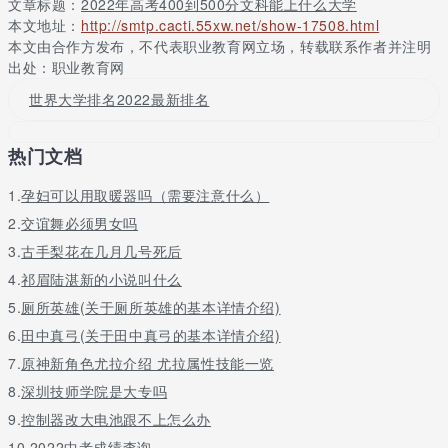
文章标题：
2022年高考400到500分文科能上什么大学
天津天狮学院
文科
高职专科
本文地址：
http://smtp.cacti.55xw.net/show-17508.html
文华学院
文科
高职专科
本文由合作方发布，不代表职业教育网立场，转载联系作者并注明
厦门海洋职业技术学院
文科
高职专科
出处：职业教育网
湖北师范大学文理学院
文科
高职专科
世界大学排名2022最新排名
安阳学院
文科
本二批
长春工业大学人文信息学院
文科
本二批
热门文档
东北师范大学人文学院
文科
本二批
1.
桂林电子科技大学信息科技学院
孕妇可以用取暖器吗（需要注意什么）
文科
本二批
海口经济学院
文科
本二批
2.
交谊舞必须男女吗
江西服装学院
文科
本二批
3.
古手梨花在几月几号死后
宁夏理工学院
文科
本二批
4.
祁眉陆湛新的小说叫什么
青岛恒星科技学院
文科
本二批
5.
厕所英雄(关于厕所英雄的基本详情介绍)
山西农业大学信息学院
文科
本二批
6.
田中真弓(关于田中真弓的基本详情介绍)
陕西国际商贸学院
文科
本二批
7.
原神新角色尤拉介绍 尤拉属性技能一览
天津医学高等专科学校
文科
专科批
8.
深圳技师学院是大专吗
琼台师范学院
文科
专科批
9.
控制器改大电池跟不上怎么办
湖北中医药高等专科学校
文科
专科批
10.
2022中考成绩查询