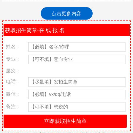
报考的大学也是有很多的。
点击更多内容
文科生400-500分能报什么大学
院校名
文理科
批次名称
齐鲁理工学院
文科
本二批
姓名：
西安翻译学院
文科
本二批
烟台大学文经学院
文科
本二批
专业：
长春理工大学光电信息学院
文科
本二批
层次：
新疆农业大学科学技术学院
文科
本二批
成都信息工程大学银杏酒店管理学院
文科
本二批
电话：
广西外国语学院
文科
高职专科
微信：
贵阳护理职业学院
文科
高职专科
重庆工业职业技术学院
文科
高职专科
备注：
焦作大学
文科
高职专科
上海民航职业技术学院
文科
高职专科
广东生态工程职业学院
文科
高职专科