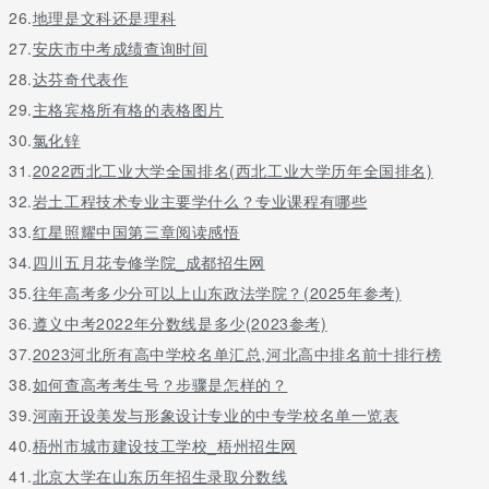
从整体上来看，文科生可选择的专业主要集中在哲学、经济学、法
26.
地理是文科还是理科
学、教育学、文学、历史学、管理学、艺术学等8个学科门类。哲学
27.
安庆市中考成绩查询时间
类包括哲学、逻辑学、宗教学、伦理学等；文学类的汉语言文学、
28.
达芬奇代表作
小语种、新闻、广播电视、广告、传播学等专业都属于大家耳熟能
详的专业。
29.
主格宾格所有格的表格图片
30.
氯化锌
文理兼收的专业一般实用性都还可以，比如法学类、经济管理类
等，法学这个专业文理兼招，文科生学这个还是比较不错的，毕业
31.
2022西北工业大学全国排名(西北工业大学历年全国排名)
后可以去律师事务所也可以通过公考进检察院、法学，前景可期。
32.
岩土工程技术专业主要学什么？专业课程有哪些
经济管理类专业应该是文科生的首选，尤其是其中的会计学、审计
33.
红星照耀中国第三章阅读感悟
学、财务管理这些财务类专业，就业比较容易，待遇也很高。
34.
四川五月花专修学院_成都招生网
35.
往年高考多少分可以上山东政法学院？(2025年参考)
36.
遵义中考2022年分数线是多少(2023参考)
37.
2023河北所有高中学校名单汇总,河北高中排名前十排行榜
38.
如何查高考考生号？步骤是怎样的？
39.
河南开设美发与形象设计专业的中专学校名单一览表
40.
梧州市城市建设技工学校_梧州招生网
41.
北京大学在山东历年招生录取分数线