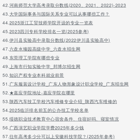
42.
河南师范大学高考录取分数线(2020、2021、2022)-2023
43.
大学国际事务与国际关系专业可以从事哪些工作？
44.
2025浙江工贸技师学院开设的专业一览表
45.
2023四川专科学校排名一览(2025参考)
46.
伊川县实验高中录取分数线(2022伊川县实验高中)
47.
六盘水臻园高级中学_六盘水招生网
48.
东莞理工学院有哪些专业
49.
上海市行知实验中学_邦博尔招生网
50.
知识产权专业本科就业前景
51.
广东服装设计学校_广东人物形象设计职业学校_广东招生网
52.
★嘉应学院地址-嘉应学院在哪里
53.
陕西汽车技工学校汽车维修专业介绍_陕西汽车维修的
54.
2025临沂排名前五的公办技工学校名单
55.
绥德职业技术教育中心宿舍条件、住宿好吗、寝室情况
56.
广西演艺职业学院学费2025年多少钱
57.
往年高考多少分可以上安徽科技学院？(2025年参考)