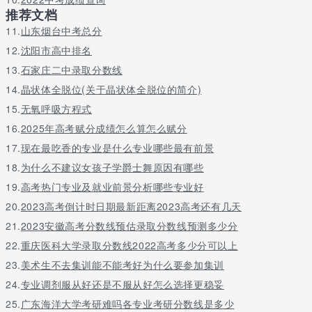
兰州文理学院
文科
专科批
推荐文档
11.
山东中医药高等专科学校
山东烟台中考总分
文科
专科批
上海出版印刷高等专科学校
文科
专科批
12.
沈阳市高中排名
川北幼儿师范高等专科学校
文科
专科批
13.
石家庄二中录取分数线
桂林电子科技大学
文科
专科批
14.
晶状体全脱位(关于晶状体全脱位的简介)
杭州职业技术学院
文科
专科批
15.
无氧呼吸方程式
江西师范高等专科学校
文科
专科批
16.
2025年高考赋分成绩怎么算怎么赋分
天津医学高等专科学校
文科
专科批
17.
现在最吃香的专业是什么专业哪些最有前景
南京邮电大学通达学院
文科
本二批
18.
为什么不建议女孩子学爵士舞原因有哪些
四川外国语大学重庆南方翻译学院
文科
本二批
19.
高考热门专业及就业前景分析哪些专业好
南京信息工程大学滨江学院
文科
本二批
20.
2023高考倒计时日期最新距离2023高考还有几天
湘潭大学兴湘学院
文科
本二批
21.
2023安徽高考分数线预估录取分数线预测多少分
长沙医学院
文科
本二批
22.
重庆医科大学录取分数线2022高考多少分可以上
杭州师范大学钱江学院
文科
本二批
23.
美术生不去集训能不能考好为什么要参加集训
长沙理工大学城南学院
文科
本二批
24.
专业调剂服从好还是不服从好怎么选择更稳妥
文科生怎么选专业
25.
广东海洋大学考研难吗各专业考研分数线是多少